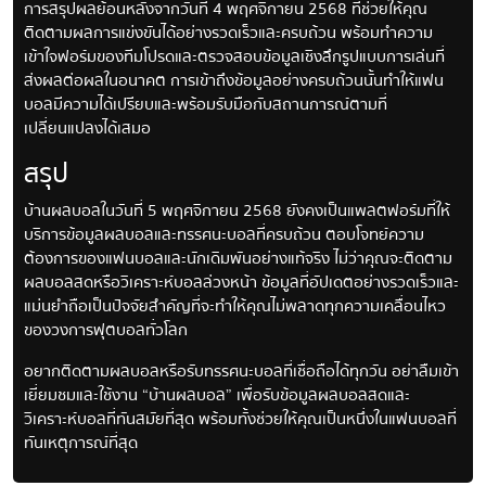
การสรุปผลย้อนหลังจากวันที่ 4 พฤศจิกายน 2568 ที่ช่วยให้คุณ
ติดตามผลการแข่งขันได้อย่างรวดเร็วและครบถ้วน พร้อมทำความ
เข้าใจฟอร์มของทีมโปรดและตรวจสอบข้อมูลเชิงลึกรูปแบบการเล่นที่
ส่งผลต่อผลในอนาคต การเข้าถึงข้อมูลอย่างครบถ้วนนั้นทำให้แฟน
บอลมีความได้เปรียบและพร้อมรับมือกับสถานการณ์ตามที่
เปลี่ยนแปลงได้เสมอ
สรุป
บ้านผลบอลในวันที่ 5 พฤศจิกายน 2568 ยังคงเป็นแพลตฟอร์มที่ให้
บริการข้อมูลผลบอลและทรรศนะบอลที่ครบถ้วน ตอบโจทย์ความ
ต้องการของแฟนบอลและนักเดิมพันอย่างแท้จริง ไม่ว่าคุณจะติดตาม
ผลบอลสดหรือวิเคราะห์บอลล่วงหน้า ข้อมูลที่อัปเดตอย่างรวดเร็วและ
แม่นยำถือเป็นปัจจัยสำคัญที่จะทำให้คุณไม่พลาดทุกความเคลื่อนไหว
ของวงการฟุตบอลทั่วโลก
อยากติดตามผลบอลหรือรับทรรศนะบอลที่เชื่อถือได้ทุกวัน อย่าลืมเข้า
เยี่ยมชมและใช้งาน “บ้านผลบอล” เพื่อรับข้อมูลผลบอลสดและ
วิเคราะห์บอลที่ทันสมัยที่สุด พร้อมทั้งช่วยให้คุณเป็นหนึ่งในแฟนบอลที่
ทันเหตุการณ์ที่สุด