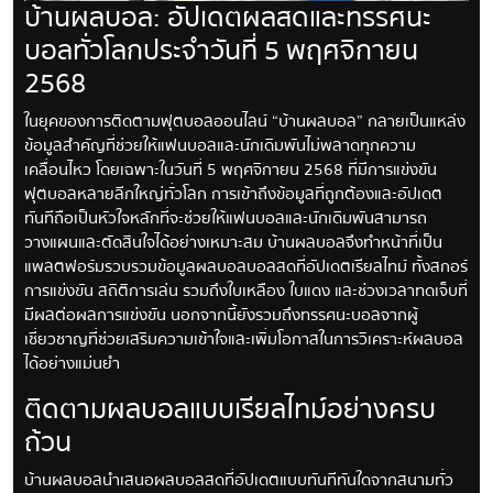
บ้านผลบอล: อัปเดตผลสดและทรรศนะ
บอลทั่วโลกประจำวันที่ 5 พฤศจิกายน
2568
ในยุคของการติดตามฟุตบอลออนไลน์ “บ้านผลบอล” กลายเป็นแหล่ง
ข้อมูลสำคัญที่ช่วยให้แฟนบอลและนักเดิมพันไม่พลาดทุกความ
เคลื่อนไหว โดยเฉพาะในวันที่ 5 พฤศจิกายน 2568 ที่มีการแข่งขัน
ฟุตบอลหลายลีกใหญ่ทั่วโลก การเข้าถึงข้อมูลที่ถูกต้องและอัปเดต
ทันทีถือเป็นหัวใจหลักที่จะช่วยให้แฟนบอลและนักเดิมพันสามารถ
วางแผนและตัดสินใจได้อย่างเหมาะสม บ้านผลบอลจึงทำหน้าที่เป็น
แพลตฟอร์มรวบรวมข้อมูลผลบอลบอลสดที่อัปเดตเรียลไทม์ ทั้งสกอร์
การแข่งขัน สถิติการเล่น รวมถึงใบเหลือง ใบแดง และช่วงเวลาทดเจ็บที่
มีผลต่อผลการแข่งขัน นอกจากนี้ยังรวมถึงทรรศนะบอลจากผู้
เชี่ยวชาญที่ช่วยเสริมความเข้าใจและเพิ่มโอกาสในการวิเคราะห์ผลบอล
ได้อย่างแม่นยำ
ติดตามผลบอลแบบเรียลไทม์อย่างครบ
ถ้วน
บ้านผลบอลนำเสนอผลบอลสดที่อัปเดตแบบทันทีทันใดจากสนามทั่ว