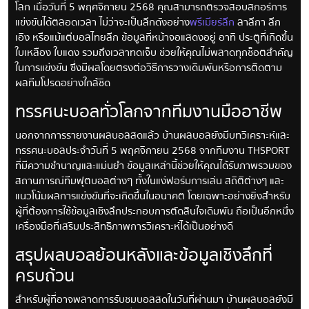
โลก เมื่อวันที่ 5 พฤศจิกายน 2568 คุณสามารถตรวจสอบสกอร์การ
แข่งขันได้ตลอดเวลา ไม่ว่าจะเป็นลีกดังอย่าง
พรีเมียร์ลีก
ลาลีกา ลีก
เอิง หรือแม้แต่บอลไทยลีก ข้อมูลที่หน้าจอแสดงอยู่ อาทิ ประตูที่เกิดขึ้น
ใบเหลือง ใบแดง รวมถึงเวลาทดเจ็บ ช่วยให้คุณไม่พลาดทุกช็อตสำคัญ
ในการแข่งขัน ซึ่งมีผลโดยตรงต่อวิธีการวางเดิมพันหรือการติดตาม
ผลทีมโปรดอย่างใกล้ชิด
ทรรศนะบอลทั่วโลกจากทีมงานมืออาชีพ
นอกจากการรายงานผลบอลสดแล้ว บ้านผลบอลยังมีบทวิเคราะห์และ
ทรรศนะบอลประจำวันที่ 5 พฤศจิกายน 2568 จากทีมงาน THSPORT
ที่มีความชำนาญและแม่นยำ ข้อมูลเหล่านี้ช่วยให้คุณได้รับภาพรวมของ
สถานการณ์ทีมฟุตบอลต่างๆ ทั้งในแง่ฟอร์มการเล่น สถิติต่างๆ และ
แนวโน้มผลการแข่งขันที่จะเกิดขึ้นในอนาคต โดยเฉพาะอย่างยิ่งสำหรับ
ผู้ที่ต้องการใช้ข้อมูลเชิงลึกประกอบการตัดสินใจเดิมพัน ถือเป็นอีกหนึ่ง
เครื่องมือที่เสริมประสิทธิภาพการวิเคราะห์ได้เป็นอย่างดี
สรุปผลบอลย้อนหลังและข้อมูลเชิงลึกที่
ครบถ้วน
สำหรับผู้ที่อาจพลาดการรับชมบอลสดในวันที่ผ่านมา บ้านผลบอลยังมี