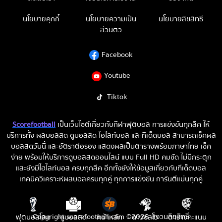
นโยบายคุกกี้
นโยบายความเป็น
นโยบายลิขสิทธิ์
ส่วนตัว
Facebook
Youtube
Tiktok
Scorefootball
เป็นเว็บไซต์เกี่ยวกับกีฬาฟุตบอล การแข่งขันทุกลีค ให้
บริการทั้ง ผลบอลสด ดูบอลสด ไฮไลท์บอล และทีเด็ดบอล สามารถเช็คผล
บอลสดวันนี้ และอัตราต่อรอง แสดงผลเป็นตารางพร้อมภาษาไทย เช็ค
ง่าย พร้อมให้บริการดูบอลสดออนไลน์ แบบ Full HD คมชัด ไม่มีกระตุก
และยังมีไฮไลท์บอล ครบทุกลีค อีกทั้งยังให้ข้อมูลเกี่ยวกับทีเด็ดบอล
เทคนิควิเคราะห์ผลบอลครบทุกคู่ ทุกการแข่งขัน การันตีแม่นทุกคู่
Copyright scorefootball.com ©2026 สงวนลิขสิทธิ์
ฟุตบอลโลก
ดูบอลสด
หน้าหลัก
ดาวซัลโว
ตารางคะแนน