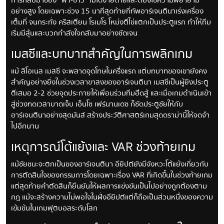
การกลับมาของ “ฟ้า-ขาว” ไม่ได้ง่ายดายและต้องใช้ความพยายาม
อย่างสูง โดยเฉพาะช่วง 15 นาทีสุดท้ายที่ทัพอาร์เจนตินาเร่งเครื่อง
เต็มที่ จนกระทั่ง คริสเตียน โรเมโร โหม่งตีไข่แตกเป็นประตูแรก ทำให้ทีม
เริ่มมีลุ้นและบวกกำลังใจกลับมาอย่างชัดเจน
เมสซีและบทบาทสำคัญในการพลิกเกม
แม้ ลิโอเนล เมสซี จะพลาดจุดโทษในครึ่งแรก แต่บทบาทของเขายังคง
สำคัญอย่างยิ่งในช่วงเวลาขาลงของอาร์เจนตินา เมสซีเป็นผู้ยิงประตู
ตีเสมอ 2-2 ช่วยจุดประกายให้เพื่อนร่วมทีมฮึดสู้ และเมื่อเกมดำเนินเข้า
สู่ช่วงทดเวลาบาดเจ็บ เอ็นโซ เฟร์นานเดซ ก็ซัดประตูชัยให้กับ
อาร์เจนตินาอย่างสุดมันส์ สร้างประวัติศาสตร์เกมสุดดราม่านี้ให้จดจำ
ไปอีกนาน
เหตุการณ์โต้แย้งและ VAR ช่วงท้ายเกม
แม้ชัยชนะจะตกเป็นของอาร์เจนตินา อียิปต์ยังมีจังหวะโต้แย้งเกี่ยวกับ
การตัดสินใจของกรรมการโดยเฉพาะเรื่อง VAR ที่เกิดขึ้นในช่วงท้ายเกม
แต่สุดท้ายคำตัดสินก็ยืนยันให้ผลการแข่งขันเป็นไปอย่างถูกต้องตาม
กฎ แม้จะสร้างความไม่พอใจในฝั่งอียิปต์แต่ก็ถือเป็นส่วนหนึ่งของความ
เข้มข้นในเกมฟุตบอลระดับโลก