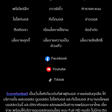
พรีเมียร์ลีก
ดาวซัลโว
ตารางคะแนน
ไฮไลท์บอล
ทีเด็ดบอล
ข่าวบอล
ติดต่อเรา
เงื่อนไขการใช้งาน
ข้อจำกัด
นโยบายคุกกี้
นโยบายความเป็น
นโยบายลิขสิทธิ์
ส่วนตัว
Facebook
Youtube
Tiktok
Scorefootball
เป็นเว็บไซต์เกี่ยวกับกีฬาฟุตบอล การแข่งขันทุกลีค ให้
บริการทั้ง ผลบอลสด ดูบอลสด ไฮไลท์บอล และทีเด็ดบอล สามารถเช็คผล
บอลสดวันนี้ และอัตราต่อรอง แสดงผลเป็นตารางพร้อมภาษาไทย เช็ค
ง่าย พร้อมให้บริการดูบอลสดออนไลน์ แบบ Full HD คมชัด ไม่มีกระตุก