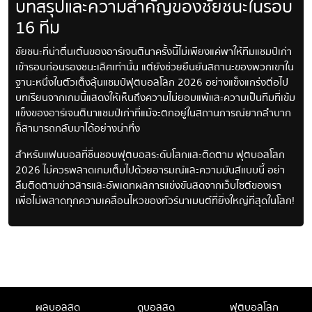
บทสรุปและความสำคัญของชัยชนะในรอบ
16 ทีม
ชัยชนะที่น่าตื่นเต้นของอาร์เจนตินาครั้งนี้ไม่เพียงแค่พาให้ทีมแชมป์เก่า
เข้ารอบก่อนรองชนะเลิศเท่านั้น แต่ยังช่วยยืนยันสถานะของพวกเขาใน
ฐานะหนึ่งในตัวเต็งลุ้นแชมป์ฟุตบอลโลก 2026 อย่างแข็งแกร่งต่อไป
บทเรียนจากเกมนี้แสดงให้เห็นถึงความไม่ยอมแพ้และความเป็นทีมที่เข้ม
แข็งของอาร์เจนตินาแชมป์เก่าที่แม้จะตกอยู่ในสถานการณ์ยากลำบาก
ก็สามารถกลับมาได้อย่างน่าทึ่ง
สำหรับแฟนบอลที่ชื่นชอบฟุตบอลระดับโลกและติดตาม ฟุตบอลโลก
2026 ไม่ควรพลาดเกมเต็มไปด้วยอารมณ์และความมันส์แบบนี้ อย่า
ลืมติดตามข่าวสารและอัพเดทผลการแข่งขันสดจากเว็บไซต์ของเรา
เพื่อไม่พลาดทุกความเคลื่อนไหวของทัวร์นาเมนต์ที่ยิ่งใหญ่ที่สุดในโลก!
ผลบอลสด
ดูบอลสด
ฟุตบอลโลก