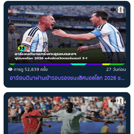
การดู 52,839 ครั้ง
27 วันก่อน
อาร์เจนตินาผ่านเข้ารอบรองชนะเลิศบอลโลก 2026 ชนะ
สุดดราม่าเหนือสวิตเซอร์แลนด์