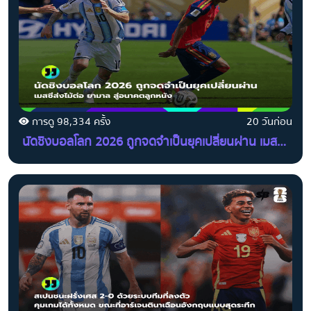
การดู 98,334 ครั้ง
20 วันก่อน
นัดชิงบอลโลก 2026 ถูกจดจำเป็นยุคเปลี่ยนผ่าน เมสซี
ส่งไม้ต่อ ยามาล สู่อนาคตลูกหนัง