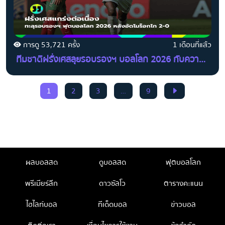
การดู 53,721 ครั้ง
1 เดือนที่แล้ว
ทีมชาติฝรั่งเศสลุยรอบรองฯ บอลโลก 2026 กับความ
แข็งแกร่งและแผนลับจากเดส์ชองส์
1
2
3
…
9
ผลบอลสด
ดูบอลสด
ฟุตบอลโลก
พรีเมียร์ลีก
ดาวซัลโว
ตารางคะแนน
ไฮไลท์บอล
ทีเด็ดบอล
ข่าวบอล