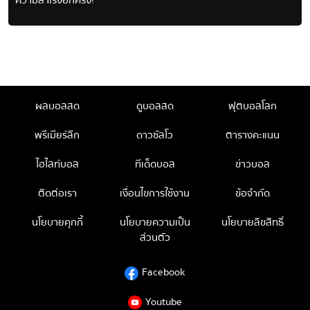
ความสำเร็จอีกครั้ง!
ผลบอลสด
ดูบอลสด
ฟุตบอลโลก
พรีเมียร์ลีก
ดาวซัลโว
ตารางคะแนน
ไฮไลท์บอล
ทีเด็ดบอล
ข่าวบอล
ติดต่อเรา
เงื่อนไขการใช้งาน
ข้อจำกัด
นโยบายคุกกี้
นโยบายความเป็น
นโยบายลิขสิทธิ์
ส่วนตัว
Facebook
Youtube