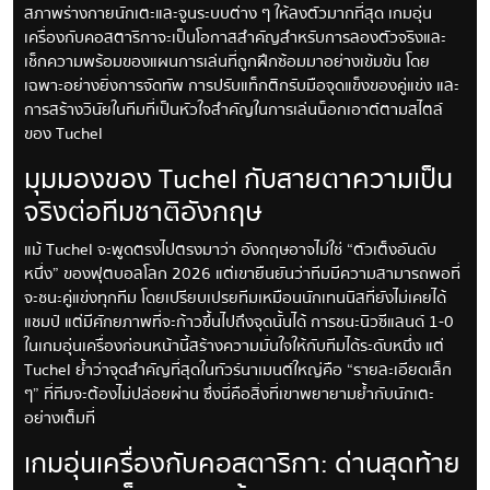
สภาพร่างกายนักเตะและจูนระบบต่าง ๆ ให้ลงตัวมากที่สุด เกมอุ่น
เครื่องกับคอสตาริกาจะเป็นโอกาสสำคัญสำหรับการลองตัวจริงและ
เช็กความพร้อมของแผนการเล่นที่ถูกฝึกซ้อมมาอย่างเข้มข้น โดย
เฉพาะอย่างยิ่งการจัดทัพ การปรับแท็กติกรับมือจุดแข็งของคู่แข่ง และ
การสร้างวินัยในทีมที่เป็นหัวใจสำคัญในการเล่นน็อกเอาต์ตามสไตล์
ของ Tuchel
มุมมองของ Tuchel กับสายตาความเป็น
จริงต่อทีมชาติอังกฤษ
แม้ Tuchel จะพูดตรงไปตรงมาว่า อังกฤษอาจไม่ใช่ “ตัวเต็งอันดับ
หนึ่ง” ของฟุตบอลโลก 2026 แต่เขายืนยันว่าทีมมีความสามารถพอที่
จะชนะคู่แข่งทุกทีม โดยเปรียบเปรยทีมเหมือนนักเทนนิสที่ยังไม่เคยได้
แชมป์ แต่มีศักยภาพที่จะก้าวขึ้นไปถึงจุดนั้นได้ การชนะนิวซีแลนด์ 1-0
ในเกมอุ่นเครื่องก่อนหน้านี้สร้างความมั่นใจให้กับทีมได้ระดับหนึ่ง แต่
Tuchel ย้ำว่าจุดสำคัญที่สุดในทัวร์นาเมนต์ใหญ่คือ “รายละเอียดเล็ก
ๆ” ที่ทีมจะต้องไม่ปล่อยผ่าน ซึ่งนี่คือสิ่งที่เขาพยายามย้ำกับนักเตะ
อย่างเต็มที่
เกมอุ่นเครื่องกับคอสตาริกา: ด่านสุดท้าย