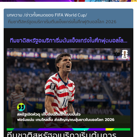
บทความ
/
ข่าวทั้งหมดของ FIFA World Cup
/
ทีมชาติสหรัฐอเมริกาเริ่มต้นแข็งแกร่งในศึกฟุตบอลโลก 2026
ทีมชาติสหรัฐอเมริกาเริ่มต้นแข็งแกร่งในศึกฟุตบอลโลก
2026
ทีมชาติสหรัฐอเมริกาเริ่มต้นการ