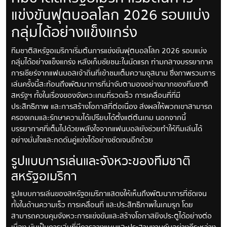
แข่งขันฟุตบอลโลก 2026 รอบแบ่ง
กลุ่มได้อย่างแข็งแกร่ง
ทีมชาติสหรัฐอเมริกาเริ่มต้นการแข่งขันฟุตบอลโลก 2026 รอบแบ่ง
กลุ่มได้อย่างแข็งแกร่ง หลังเก็บชัยชนะในนัดแรก ท่ามกลางบรรยากาศ
การเชียร์จากแฟนบอลเจ้าถิ่นที่เข้าชมเต็มความจุสนาม ซึ่งภาพรวมการ
เล่นครั้งนี้สะท้อนถึงพัฒนาการที่น่าจับตามองอย่างมากของทีมชาติ
สหรัฐฯ ทั้งในเรื่องของจังหวะเกมที่รวดเร็ว การเคลื่อนที่ที่มี
ประสิทธิภาพ และการสร้างโอกาสที่ต่อเนื่อง ส่งผลให้พวกเขาสามารถ
ครองเกมและรักษาความได้เปรียบได้ตั้งแต่ต้นเกม นอกจากนี้
บรรยากาศที่เต็มไปด้วยพลังใจจากแฟนบอลยังช่วยทำให้ทีมเล่นได้
อย่างมั่นใจและกดดันคู่แข่งได้อย่างชัดเจนอีกด้วย
รูปแบบการเล่นและจังหวะของทีมชาติ
สหรัฐอเมริกา
รูปแบบการเล่นของสหรัฐอเมริกาแสดงให้เห็นถึงพัฒนาการที่ชัดเจน
ทั้งในด้านความเร็ว การเคลื่อนที่ และประสิทธิภาพในเกมรุก โดย
สามารถควบคุมจังหวะการแข่งขันและสร้างโอกาสยิงประตูได้อย่างต่อ