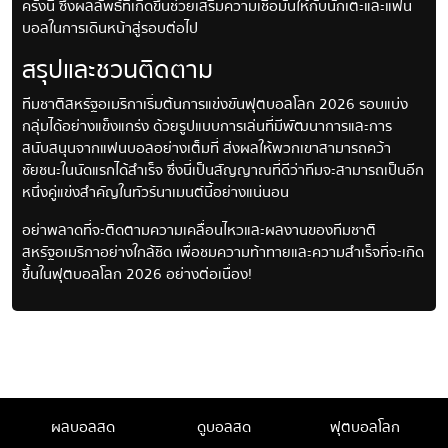
ครั้งนี้ ซึ่งผลลัพธ์ที่เกิดขึ้นช่วยเสริมความเชื่อมั่นให้กับนักเตะและแฟน
บอลในการเดินหน้าสู่รอบต่อไป
สรุปและชวนติดตาม
ทีมชาติสหรัฐอเมริกาเริ่มต้นการแข่งขันฟุตบอลโลก 2026 รอบแบ่ง
กลุ่มได้อย่างแข็งแกร่ง ด้วยรูปแบบการเล่นที่มีพัฒนาการและการ
สนับสนุนจากแฟนบอลอย่างเต็มที่ ส่งผลให้พวกเขาสามารถคว้า
ชัยชนะในนัดแรกได้สำเร็จ ซึ่งนี่เป็นสัญญาณที่ดีว่าทีมจะสามารถเป็นอีก
หนึ่งคู่แข่งสำคัญในทัวร์นาเมนต์นี้อย่างแน่นอน
อย่าพลาดที่จะติดตามความเคลื่อนไหวและผลงานของทีมชาติ
สหรัฐอเมริกาอย่างใกล้ชิด เพื่อชมความท้าทายและความสำเร็จที่จะเกิด
ขึ้นในฟุตบอลโลก 2026 อย่างต่อเนื่อง!
ผลบอลสด
ดูบอลสด
ฟุตบอลโลก