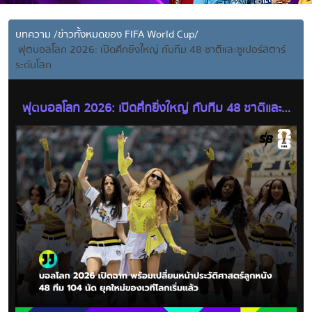
บทความ
/
ข่าวทั้งหมดของ FIFA World Cup
/
ฟุตบอลโลก 2026: เปิดศึกยิ่งใหญ่ กับทีม 48 ชาติและซูเปอร์สตาร์
ระดับโลก
ฟุตบอลโลก 2026: เปิดศึกยิ่งใหญ่ กับทีม 48 ชาติและซู
เปอร์สตาร์ระดับโลก