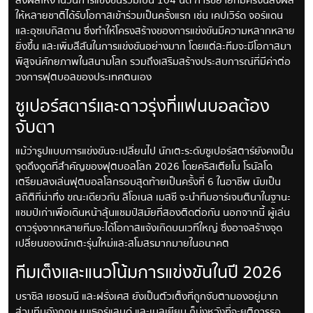
ส่งผลให้จำนวนการแข่งขันรวมเป็น 104 นัด การขยายทีมครั้งนี้ส่งผล
ให้หลายชาติได้รับโอกาสเข้าร่วมเป็นครั้งแรก เช่น เคปเวิร์ด จอร์แดน
และอุซเบกิสถาน ซึ่งทำให้โครงสร้างของการแข่งขันมีความหลากหลาย
ยิ่งขึ้น และเพิ่มสีสันในการแข่งขันอย่างมาก โดยแต่ละทีมจะมีโอกาสมา
พิสูจน์ศักยภาพในสนามโลก รวมถึงเสริมสร้างประสบการณ์ที่มีค่าต่อ
วงการฟุตบอลของประเทศตนเอง
ซูเปอร์สตาร์และดาวรุ่งที่แฟนบอลต้อง
จับตา
แม้ว่ารูปแบบการแข่งขันจะเปลี่ยนไป นักเตะระดับซูเปอร์สตาร์ยังคงเป็น
จุดดึงดูดที่สำคัญของฟุตบอลโลก 2026 โดยคริสเตียโน โรนัลโด
เตรียมลงเล่นฟุตบอลโลกรอบสุดท้ายเป็นครั้งที่ 6 ในอาชีพ นับเป็น
สถิติที่น่าทึ่ง ขณะเดียวกัน ลิโอเนล เมสซี จะนำทีมอาร์เจนตินาในฐานะ
แชมป์เก่าเพื่อเดินหน้าลุ้นแชมป์สมัยที่สองติดต่อกัน นอกจากนี้ ผู้เล่น
ดาวรุ่งจากหลายทีมจะได้โอกาสแจ้งเกิดบนเวทีใหญ่ ซึ่งอาจสร้างจุด
เปลี่ยนของนักเตะรุ่นใหม่และสโมสรมากมายในอนาคต
ทีมเต็งและแนวโน้มการแข่งขันในปี 2026
บราซิล เยอรมนี และฝรั่งเศส ยังเป็นตัวเต็งที่ถูกจับตามองอยู่มาก
ส่วนทีมอังกฤษ เนเธอร์แลนด์ และเบลเยียม ก็มุ่งหวังที่จะยุติการรอ