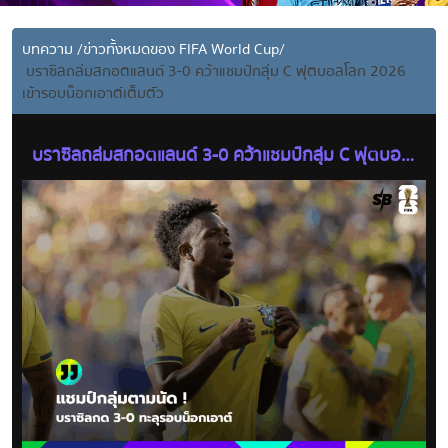
บทความ
/
ข่าวทั้งหมดของ FIFA World Cup
/
บราซิลถล่มสกอตแลนด์ 3-0 คว้าแชมป์กลุ่ม C ฟุตบอลโลก 2026
เข้ารอบน็อกเอาต์เต็มตัว
บราซิลถล่มสกอตแลนด์ 3-0 คว้าแชมป์กลุ่ม C ฟุตบอล
โลก 2026 เข้ารอบน็อกเอาต์เต็มตัว