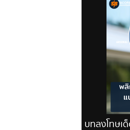
บทลงโทษเด็