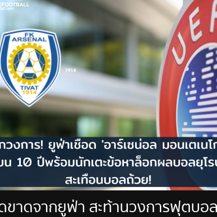
ดขาดจากยูฟ่า สะท้านวงการฟุตบอล