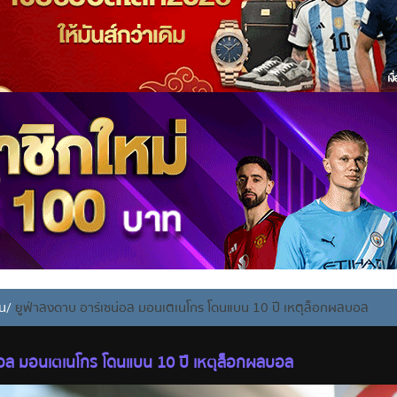
น
/
ยูฟ่าลงดาบ อาร์เซน่อล มอนเตเนโกร โดนแบน 10 ปี เหตุล็อกผลบอล
่อล มอนเตเนโกร โดนแบน 10 ปี เหตุล็อกผลบอล