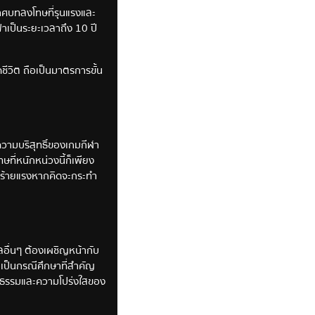
กาศบทลงโทษที่รุนแรงและ
าเป็นระยะเวลาถึง 10 ปี
ีวิต ถือเป็นมาตรการขั้น
ความบริสุทธิ์ของเกมกีฬา
ษที่หนักหน่วงนี้ก็เพียง
ันร้ายแรงหากคิดจะกระทำ
ลอื่นๆ ต้องเผชิญหน้ากับ
เป็นกรณีศึกษาที่สำคัญ
ติธรรมและความโปร่งใสของ