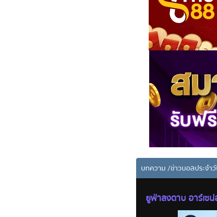
บทความ
/
ข่าวบอลประจำวั
ยูฟ่าลงดาบ อาร์เซน