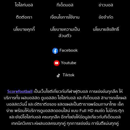
ไฮไลท์บอล
ทีเด็ดบอล
ข่าวบอล
ติดต่อเรา
เงื่อนไขการใช้งาน
ข้อจำกัด
นโยบายคุกกี้
นโยบายความเป็น
นโยบายลิขสิทธิ์
ส่วนตัว
Facebook
Youtube
Tiktok
Scorefootball
เป็นเว็บไซต์เกี่ยวกับกีฬาฟุตบอล การแข่งขันทุกลีค ให้
บริการทั้ง ผลบอลสด ดูบอลสด ไฮไลท์บอล และทีเด็ดบอล สามารถเช็คผล
บอลสดวันนี้ และอัตราต่อรอง แสดงผลเป็นตารางพร้อมภาษาไทย เช็ค
ง่าย พร้อมให้บริการดูบอลสดออนไลน์ แบบ Full HD คมชัด ไม่มีกระตุก
และยังมีไฮไลท์บอล ครบทุกลีค อีกทั้งยังให้ข้อมูลเกี่ยวกับทีเด็ดบอล
เทคนิควิเคราะห์ผลบอลครบทุกคู่ ทุกการแข่งขัน การันตีแม่นทุกคู่