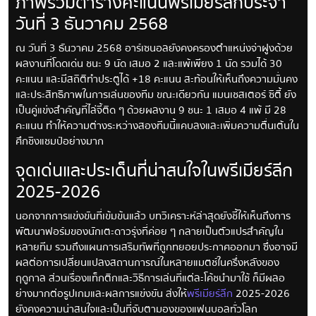
ภาพรวมตารางคะแนนพรีเมียร์ลีกประจำ
วันที่ 3 ธันวาคม 2568
ณ วันที่ 3 ธันวาคม 2568 อาร์เซนอลยังคงครองตำแหน่งจ่าฝูงด้วย
ผลงานที่โดดเด่น ชนะ 9 นัด เสมอ 2 และแพ้เพียง 1 นัด รวมได้ 30
คะแนน และมีสถิติทำประตูได้ +18 คะแนน สะท้อนให้เห็นถึงความมั่นคง
และประสิทธิภาพในการเล่นของทีม ขณะเดียวกัน แมนเชสเตอร์ ซิตี้ ยัง
เป็นคู่แข่งสำคัญที่ไล่จี้ติด ๆ ด้วยผลงาน 9 ชนะ 1 เสมอ 4 แพ้ มี 28
คะแนน ทำให้ความต่างระหว่างสองทีมนี้แคบลงและเพิ่มความตื่นเต้นใน
ศึกชิงแชมป์อย่างมาก
จุดเด่นและประเด็นที่น่าสนใจในพรีเมียร์ลีก
2025-2026
นอกจากการแข่งขันที่เข้มข้นแล้ว บทวิเคราะห์ล่าสุดยังชี้ให้เห็นถึงการ
พัฒนาฟอร์มของนักเตะดาวรุ่งที่ค่อย ๆ กลายเป็นตัวแปรสำคัญใน
หลายทีม รวมถึงแผนการเสริมทัพที่ถูกทยอยประกาศออกมา ซึ่งอาจมี
ผลต่อการเปลี่ยนแปลงสถานการณ์ในหลายแมตช์ในครึ่งหลังของ
ฤดูกาล ส่วนเรื่องแท็กติกและวิธีการเล่นที่แต่ละโค้ชนำมาใช้ ก็มีผลอ
ย่างมากต่อรูปเกมและผลการแข่งขัน ส่งให้
พรีเมียร์ลีก
2025-2026
ยังคงความน่าสนใจและเป็นที่จับตามองของแฟนบอลทั่วโลก