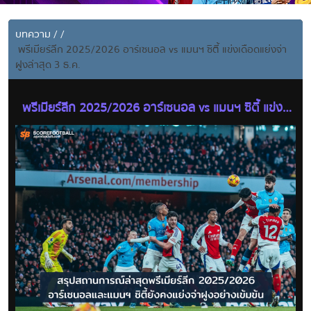
บทความ
/ /
พรีเมียร์ลีก 2025/2026 อาร์เซนอล vs แมนฯ ซิตี้ แข่งเดือดแย่งจ่า
ฝูงล่าสุด 3 ธ.ค.
พรีเมียร์ลีก 2025/2026 อาร์เซนอล vs แมนฯ ซิตี้ แข่ง
เดือดแย่งจ่าฝูงล่าสุด 3 ธ.ค.