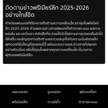
ติดตามข่าวพรีเมียร์ลีก 2025-2026
อย่างใกล้ชิด
สำหรับแฟนบอลที่ต้องการติดตามความเคลื่อนไหวล่าสุดในพรีเมียร์
ลีก 2025-2026 ห้ามพลาดข่าวสารอัพเดททั้งตารางคะแนน ผลการ
แข่งขัน และบทวิเคราะห์เชิงลึกที่จะช่วยให้เข้าใจสถานการณ์ของทีมรักได้
ดียิ่งขึ้น ขอเชิญทุกท่านติดตามและร่วมสนุกไปกับความมันส์ของลีก
ฟุตบอลที่ยิ่งใหญ่ที่สุดแห่งปีนี้ พร้อมบทความและข่าวสารที่อัพเดท
อย่างต่อเนื่อง เพื่อให้คุณไม่พลาดทุกความเคลื่อนไหวในวงการ
ฟุตบอลพรีเมียร์ลีก
ผลบอลสด
ดูบอลสด
ฟุตบอลโลก
พรีเมียร์ลีก
ดาวซัลโว
ตารางคะแนน