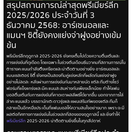
สรุปสถานการณ์ล่าสุดพรีเมียร์ลีก
2025/2026 ประจำวันที่ 3
ธันวาคม 2568: อาร์เซนอลและ
แมนฯ ซิตี้ยังคงแย่งจ่าฝูงอย่างเข้ม
ข้น
พรีเมียร์ลีกฤดูกาล 2025-2026 ยังคงเต็มไปด้วยความตื่นเต้นและ
การแข่งขันที่ดุเดือด โดยเฉพาะในช่วงต้นเดือนธันวาคมที่สถานการณ์ใน
ตารางคะแนนกำลังตึงเครียดและน่าติดตามอย่างยิ่ง อาร์เซนอลและ
แมนเชสเตอร์ ซิตี้ ยังคงเป็นสองทีมคู่แข่งหลักที่ผลัดกันแย่งจ่าฝูง
อย่างไม่ลดละ หลังผ่านการแข่งขันกันมาหลายนัด แต่ละทีมต่างโชว์
ฟอร์มที่แข็งแกร่งและมีคะแนนสะสมห่างกันเพียงเล็กน้อย ทำให้แฟน
บอลตื่นเต้นกับการแข่งขันที่คาดเดาผลลัพธ์ได้ยากขึ้น นอกจากการไล่
ล่าคะแนนแล้ว บรรดานักเตะดาวรุ่งและแผนเสริมทัพของแต่ละทีมก็
กลายเป็นอีกหนึ่งประเด็นที่แฟนบอลให้ความสนใจอย่างมาก เพราะจะมี
ผลต่อทิศทางการแข่งขันในช่วงเลกที่สองของฤดูกาลนี้ และยิ่งทำให้
พรีเมียร์ลีก
2025-2026 น่าติดตามยิ่งขึ้นในทุกสัปดาห์