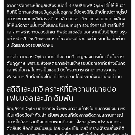
จากการวิเคราะห์ข้อมูลหลังจบนัดที่ 3 รอบลีกเฟส Opta ได้ชี้ให้เห็นว่า
ทีมที่มีโอกาสคว้าแชมป์สูงสุดในฤดูกาลนี้ยังคงมีทีมยักษ์ใหญ่จากยุโรป
อย่างเช่น แมนเชสเตอร์ ซิตี้, เรอัล มาดริด และบาเยิร์น มิวนิค ที่แสดง
ให้เห็นถึงความมั่นคงทั้งในเกมรับและเกมรุก รวมถึงการบริหารทีมที่ดี
และสภาพร่างกายของนักเตะที่พร้อมแข่งขัน นอกจากนี้ยังมีทีมดาวรุ่ง
อย่างปารีส แซงต์-แชร์กแมง ที่โชว์ฟอร์มได้อย่างน่าประทับใจเมื่อผ่าน
3 นัดแรกของรอบแบ่งกลุ่ม
การทำนายของ Opta เน้นย้ำถึงความสำคัญของการเก็บแต้มในช่วง
ต้นฤดูกาล เพราะจะส่งผลต่อการผ่านเข้าสู่รอบน็อกเอาท์อย่างมั่นคง
และเพิ่มโอกาสในการเป็นแชมป์ ยิ่งใครสามารถรักษามาตรฐานและ
ฟอร์มการเล่นต่อเนื่องได้ดีเท่าไหร่ ความได้เปรียบก็จะมากขึ้นเท่านั้น
สถิติและบทวิเคราะห์ที่มีความหมายต่อ
แฟนบอลและนักเดิมพัน
ข้อมูลจาก Opta นอกจากจะช่วยเพิ่มความเข้าใจในเกมการแข่งขัน ยัง
เป็นเครื่องมือสำคัญสำหรับแฟนบอลที่ต้องการติดตามสถานการณ์
อย่างใกล้ชิด รวมถึงนักเดิมพันที่ต้องการใช้ข้อมูลเพื่อประกอบการ
ตัดสินใจเลือกทีมสนับสนุน โดย Opta ใช้โมเดลวิเคราะห์ที่รวมทั้งสถิติ