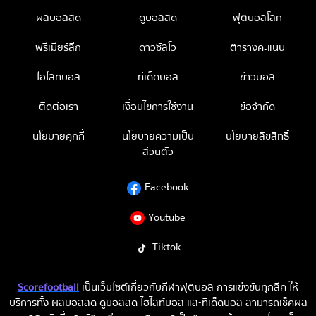
ผลบอลสด
ดูบอลสด
ฟุตบอลโลก
พรีเมียร์ลีก
ดาวซัลโว
ตารางคะแนน
ไฮไลท์บอล
ทีเด็ดบอล
ข่าวบอล
ติดต่อเรา
เงื่อนไขการใช้งาน
ข้อจำกัด
นโยบายคุกกี้
นโยบายความเป็น
นโยบายลิขสิทธิ์
ส่วนตัว
Facebook
Youtube
Tiktok
Scorefootball
เป็นเว็บไซต์เกี่ยวกับกีฬาฟุตบอล การแข่งขันทุกลีค ให้
บริการทั้ง ผลบอลสด ดูบอลสด ไฮไลท์บอล และทีเด็ดบอล สามารถเช็คผล