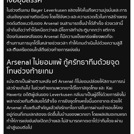
เจออุปสรรค
ในช่วงต้นเกม Bayer Leverkusen แสดงให้เห็นถึงความมุ่งมั่นและการ
เล่นเชิงรุกอย่างต่อเนื่อง โดยใช้จังหวะและความรวดเร็วในการสร้างแรง
กดดันต่อแนวรับของ Arsenal จนสามารถขึ้นนำได้สำเร็จ ช่วงเวลานี้
เจ้าถิ่นถือว่าทำได้เหนือกว่าและมีโอกาสทำประตูมากกว่า แต่การ
ป้องกันแผงหลังของ Arsenal ก็มีความแข็งแกร่งเพียงพอที่จะ
ต้านทานการบุกได้ในหลายช่วงเวลา ทำให้เกมดำเนินไปด้วยความสูสี
และตึงเครียดจนใกล้ถึงช่วงท้ายการแข่งขัน
Arsenal ไม่ยอมแพ้ กู้ศรัทธาทีมด้วยจุด
โทษช่วงท้ายเกม
แม้จะตกเป็นฝ่ายตามหลัง แต่ Arsenal ก็ไม่ยอมปล่อยให้สถานการณ์
เลวร้ายเกินไป ในช่วงท้ายเกมพวกเขาได้โอกาสจุดโทษ และ Kai
Havertz อดีตผู้เล่นของ Leverkusen กลับมาเป็นผู้ฮีโร่ด้วยการยิงไม่
พลาดช่วยทีมตีเสมอได้สำเร็จ การยิงจุดโทษครั้งนี้นอกจากจะช่วยให้
Arsenal เก็บแต้มสำคัญแล้วยังรักษาโอกาสในการผ่านเข้ารอบให้คง
อยู่ก่อนที่เกมเลกสองจะจัดขึ้นในบ้านของพวกเขา โดยผลเสมอเกมแรก
ทำให้การแข่งขันยังเปิดกว้างและไม่สามารถคาดเดาได้ว่าทีมใดจะผ่าน
เข้าสู่รอบต่อไป