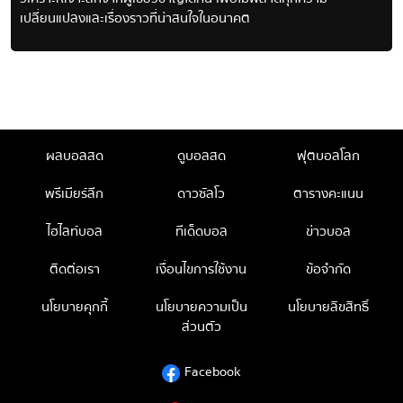
เปลี่ยนแปลงและเรื่องราวที่น่าสนใจในอนาคต
ผลบอลสด
ดูบอลสด
ฟุตบอลโลก
พรีเมียร์ลีก
ดาวซัลโว
ตารางคะแนน
ไฮไลท์บอล
ทีเด็ดบอล
ข่าวบอล
ติดต่อเรา
เงื่อนไขการใช้งาน
ข้อจำกัด
นโยบายคุกกี้
นโยบายความเป็น
นโยบายลิขสิทธิ์
ส่วนตัว
Facebook