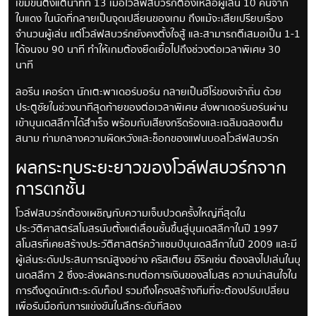
เข้มข้นตั้งแต่นาทีที่ 13 เมื่อโวล์ฟสบวร์กต้องเหลือผู้เล่น 10 คนจาก
ใบแดง ในนัดที่กลายเป็นจุดเปลี่ยนของเกม ถึงแม้จะเสียเปรียบเรื่อง
จำนวนผู้เล่น แต่โวล์ฟสบวร์กยังคงตั้งใจสู้ และสามารถตีเสมอเป็น 1-1
ได้จนจบ 90 นาที ทำให้เกมต้องยืดเยื้อไปถึงช่วงต่อเวลาพิเศษ 30
นาที
ลอรีน เคอร์ดา นักเตะพาเดอร์บอร์น กลายเป็นฮีโร่ของเจ้าถิ่น ด้วย
ประตูชัยในช่วงนาทีสุดท้ายของต่อเวลาพิเศษ ส่งพาเดอร์บอร์นผ่าน
เข้าบุนเดสลีกาได้สำเร็จ พร้อมกับเสียงกรีดร้องและเฉลิมฉลองเต็ม
สนาม ท่ามกลางความผิดหวังและช็อกของแฟนบอลโวล์ฟสบวร์ก
ผลกระทบระยะยาวของโวล์ฟสบวร์กจาก
การตกชั้น
โวล์ฟสบวร์กต้องเผชิญกับความเจ็บปวดครั้งใหญ่ที่สุดใน
ประวัติศาสตร์สโมสรนับตั้งแต่เลื่อนชั้นขึ้นสู่บุนเดสลีกาในปี 1997
สโมสรที่เคยสร้างประวัติศาสตร์คว้าแชมป์บุนเดสลีกาในปี 2009 และมี
ผู้เล่นระดับประสบการณ์สูงอย่าง คริสเตียน อีริคเซ่น ต้องลงไปเล่นในบุ
นเดสลีกา 2 ซึ่งจะส่งผลกระทบต่อการเงินของสโมสร ความน่าสนใจใน
การดึงดูดนักเตะระดับท็อป รวมถึงโครงสร้างทีมที่จะต้องปรับเปลี่ยน
เพื่อรับมือกับการแข่งขันในลีกระดับที่สอง