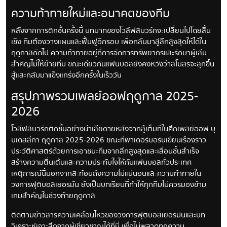
ความท้าทายใหม่และอนาคตของทีม
หลังจากการตกชั้นครั้งนี้ บทบาทของโวล์ฟสบวร์กจะเปลี่ยนไปโดยสิ้น
เชิง ทีมต้องวางแผนและฟื้นฟูอีกรอบ เพื่อกลับมาสู่ลีกสูงสุดให้ได้ใน
ฤดูกาลถัดไป ความท้าทายอยู่ที่การจัดการทรัพยากรและรักษาผู้เล่น
สำคัญไม่ให้ย้ายทีม ขณะเดียวกันแฟนบอลยังคงหวังว่าสโมสรจะลุกขึ้น
สู้และกลับมาแข็งแกร่งอีกครั้งในเร็ววัน
สรุปภาพรวมเพลย์ออฟฤดูกาล 2025-
2026
โวล์ฟสบวร์กตกชั้นอย่างน่าเสียดายหลังจากสู้เต็มที่ในศึกเพลย์ออฟ บุ
นเดสลีกา ฤดูกาล 2025-2026 ขณะที่พาเดอร์บอร์นเขียนเรื่องราว
ประวัติศาสตร์ด้วยการเอาชนะทีมจากลีกสูงสุดและเลื่อนชั้นสำเร็จ
สร้างความตื่นเต้นและความประทับใจให้กับแฟนบอลทั่วประเทศ
เหตุการณ์นี้นอกจากสะท้อนถึงความไม่แน่นอนและความท้าทายใน
วงการฟุตบอลเยอรมัน ยังเป็นบทเรียนที่ทำให้ทุกทีมไม่ควรมองข้าม
เกมสำคัญในช่วงท้ายฤดูกาล
ติดตามข่าวสารความเคลื่อนไหวของวงการฟุตบอลเยอรมันและบท
วิเคราะห์เจาะลึกจากผู้เชี่ยวชาญได้ที่นี่ เพื่อไม่พลาดทุกความ