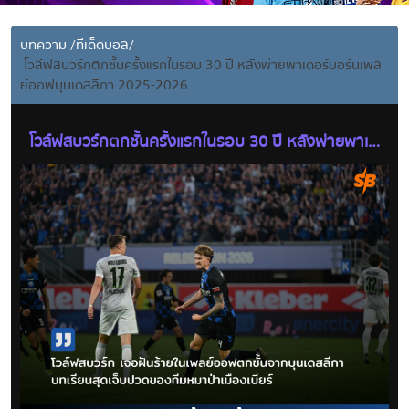
บทความ
/
ทีเด็ดบอล
/
โวล์ฟสบวร์กตกชั้นครั้งแรกในรอบ 30 ปี หลังพ่ายพาเดอร์บอร์นเพล
ย์ออฟบุนเดสลีกา 2025-2026
โวล์ฟสบวร์กตกชั้นครั้งแรกในรอบ 30 ปี หลังพ่ายพาเด
อร์บอร์นเพลย์ออฟบุนเดสลีกา 2025-2026