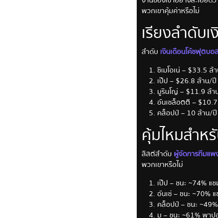
พวกเขาคุ้มค่าหรือไม่
เรียงลำดับเง
ลำดับ
เงินเดือนโค้ชฟุตบอ
ซิเมโอเน่ – $33.5 ล
เป๊ป – $26.8 ล้าน/
มูรินโญ่ – $11.9 ล้
อันเชล็อตติ – $10.
คล็อปป์ – 10 ล้าน/
คุ้มไหมสำหร
ลิสต์ลำดับ
ผู้จัดการทีมแพง
พวกเขาหรือไม่
เป๊ป – ชนะ ~74% แชม
อันเช่ – ชนะ ~70% แ
คล็อปป์ – ชนะ ~49% 
มู – ชนะ ~61% พาปอโ