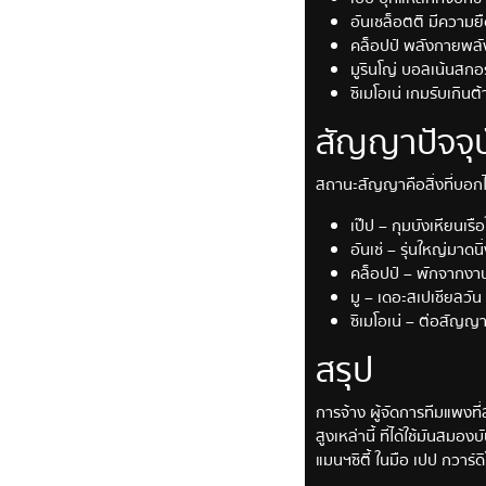
อันเชล็อตติ มีความยื
คล็อปป์ พลังกายพลังใ
มูรินโญ่ บอลเน้นสกอร
ซิเมโอเน่ เกมรับเกิน
สัญญาปัจจุบ
สถานะสัญญาคือสิ่งที่บอกได้
เป๊ป – กุมบังเหียนเรื
อันเช่ – รุ่นใหญ่มา
คล็อปป์ – พักจากงานท
มู – เดอะสเปเชียลวัน 
ซิเมโอเน่ – ต่อสัญญา
สรุป
การจ้าง ผู้จัดการทีมแพงที
สูงเหล่านี้ ที่ได้ใช้มันส
แมนฯซิตี้ ในมือ เปป กวาร์