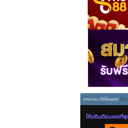
บทความ
/
ทีเด็ดบอล
/
โค้ชเ
โค้ชเงินเดือนแพงที่