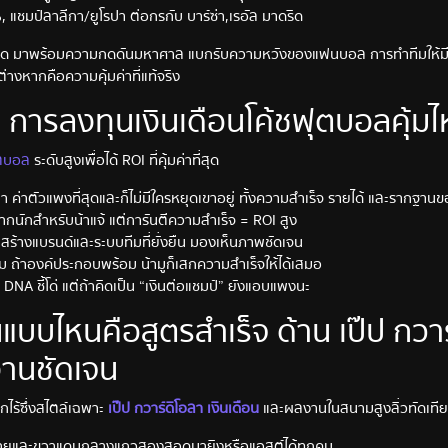
, แชมป์ลาลีกา/ยูโรปา ต่อกรกับ บาร์ซ่า,เรอัล มาดริด
ที่สุด มาพร้อมความกดดันมหาศาล แบกรับความหวังของแฟนบอล การทำทีมให้ม
างหากคือความคุ้มค่าที่แท้จริง
การลงทุนเงินเดือนโค้ชฟุตบอลคุ้ม
ุตบอล
ระดับสูงเพื่อได้ ROI ที่คุ้มค่าที่สุด
ลา ค่าตัวแพงที่สุดและก็ไม่มีใครหยุดเขาอยู่ ทั้งความสำเร็จ รายได้ และรากฐาน
งมากนักสำหรับน้าแจ้ แต่การันตีความสำเร็จ = ROI สูง
า สร้างแบรนด์และระบบทีมที่ยั่งยืน มองเห็นภาพชัดเจน
ทีม ถ้าองค์ประกอบพร้อม น้ามูก็เสกความสำเร็จให้ได้เสมอ
ง DNA ชี้โด่ แต่ถ้าคิดเป็น “เงินต่อแชมป์” ยังแอบแพงนะ
แบบไหนคือสูตรสำเร็จ ด้าน เป๊ป กวาร
งานชัดเจน
กไร้ซึ่งสไตล์เฉพาะ
เป๊ป กวาร์ดิโอลา เงินเดือน
และผลงานในสนามสูงลิ่วทัดเที
กซ้ายและขวาแดนกลางแถวสองสอดมายิงหรือแอสต์ได้ทุกคน