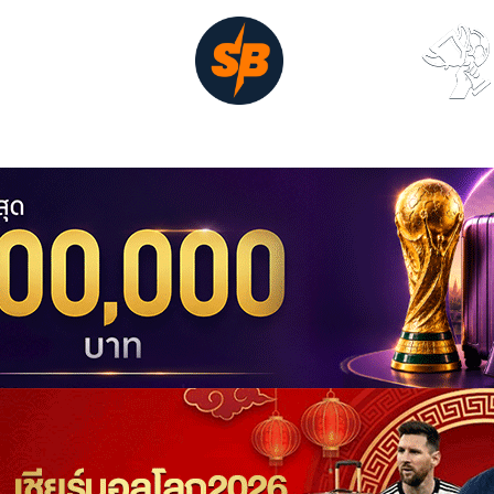
ูบอลสด
หน้าหลัก
ดาวซัลโว