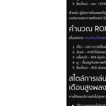
ซิเมโอเน่ – ชนะ ~55%
สำหรับ ผู้จัดการทีมแพง
บนสนามและภาพลักษณ์ นี่ต่
คำนวณ ROI 
สโมสรจ่าย
เงินเดือนโค้ชฟ
เป๊ป – เปป กวาร์ดิโอ
อันเช่ – ค่าตัวไม่แร
คล็อปป์ – ROI คุ้มค่
มู – ขึ้นอยู่กับสภาพ
ซิเมโอเน่ – ROI มั่นค
สไตล์การเล่น
เดือนสูงผล
การได้แชมป์อาจยังไม่สุดหา
เป๊ป บุกแหลกทั้งปี