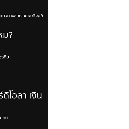
ีแนวทางชัดเจนย่อมส่งผล
ไหม?
ของทีม
์ดิโอลา เงิน
ยมกัน