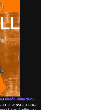
้รับ
เงินเดือนโค้ชฟุตบอล
้จัดการทีมแพงที่สุด และผล
ป กวาร์ดิโอลา เงินเดือนของ