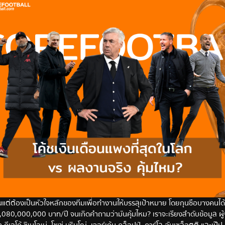
ผนแต่ต้องเป็นหัวใจหลักของทีมเพื่อทำงานให้บรรลุเป้าหมาย โดยกุนซือบางคนได
1,080,000,000 บาท/ปี จนเกิดคำถามว่ามันคุ้มไหม? เราจะเรียงลำดับข้อมูล ผู
เอโก้ ซิเมโอเน่ ,โชเซ่ มูรินโญ่ ,เจอร์เก้น คล็อปป์ ,คาร์โล อันเชล็อตติ และเป๊