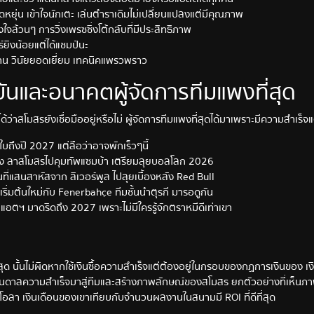
ดหยุ่น เข้าใจนักเตะ เล่นตำราเดิมไม่เปลี่ยนแปลงแต่มีคุณภาพ
จล้วนๆ การวิ่งเพรซซิ่งโต้กลับที่มีประสิทธิภาพ
์ยิงน้อยแต่ได้แชมป์นะ
ต้าน วินัยยอดเยี่ยม เทคนิคแพรวพราว
ันและอนาคตผู้จัดการทีมแพงที่สุด
ว่าสโมสรยังเชื่อมืออยู่หรือไม่ ผู้จัดการทีมแพงที่สุดได้มาเพราะมีความสำเร็จแ
อใบถึงปี 2027 แต่ลือว่าอาจพักเร็วๆนี้
ดนิ่ง ลาสโมสรไปคุมทัพแซมบ้า เตรียมลุยบอลโลก 2026
ี่แสนสาหัสจาก ลิเวอร์พูล ไปลุยเบื้องหลัง Red Bull
เริ่มต้นใหม่กับ Fenerbahçe ทีมชั้นนำตุรกี มารอดูกัน
แอตฯ มาดริดถึง 2027 เพราะไม่มีใครรู้จักตราหมีดีเท่าเขา
่สุด นั้นไม่ผิดหากใช้เงินซื้อความสำเร็จแต่ต้องอยู่ในกรอบของกฏการเงินของ เ
มองบันดาลความสำเร็จมาสู่ทีมและสร้างภาพลักษณ์ของสโมสร ยกตัวอย่างที่เห็นภาพ
ดิโอลา เงินเดือนของเขาเทียบกับจำนวนผลงานในสนามมี ROI ที่ดีที่สุด