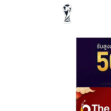
ฟุตบอลโลก
ด