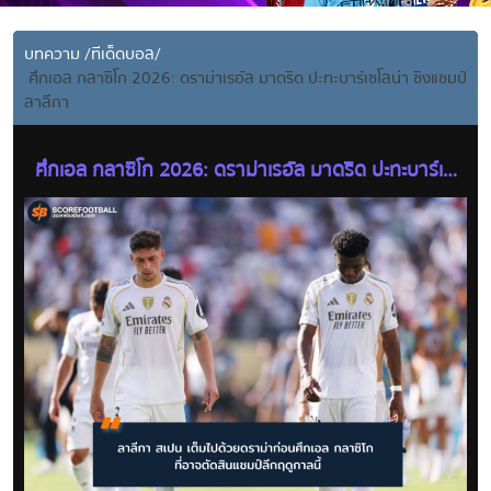
บทความ
/
ทีเด็ดบอล
/
ศึกเอล กลาซิโก 2026: ดราม่าเรอัล มาดริด ปะทะบาร์เซโลน่า ชิงแชมป์
ลาลีกา
ศึกเอล กลาซิโก 2026: ดราม่าเรอัล มาดริด ปะทะบาร์เซ
โลน่า ชิงแชมป์ลาลีกา