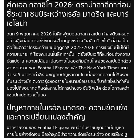
ศึกเอล กลาซิโก 2026: ดราม่าลาลีกาก่อน
ชี้ชะตาแชมป์ระหว่างเรอัล มาดริด และบาร์
เซโลน่า
วันที่ 9 พฤษภาคม 2026 ในศึกฟุตบอลลาลีกา สเปน กำลังตึงเครียด
อย่างสูงก่อนการแข่งขันครั้งสำคัญระหว่าง “เอล กลาซิโก” ที่อาจเป็น
ตัวชี้ชะตาว่าใครจะคว้าแชมป์ฤดูกาล 2025-2026 การแข่งขันนี้ไม่ได้มี
ความหมายแค่เรื่องคะแนนในลีกเท่านั้น แต่ยังเป็นเวทีที่สะท้อนถึงความ
ขัดแย้งและความเปลี่ยนแปลงภายในสองทีมยักษ์ใหญ่ของสเปนอีกด้วย
จากรายงานของ Football Espana และ The New York Times เผย
ว่าเรอัล มาดริดกำลังเผชิญกับปัญหาภายใน เนื่องจากความไม่ลงรอย
กันระหว่างนักเตะดาวรุ่งสองรายในสนามซ้อม ขณะที่บาร์เซโลน่ากำลัง
มองไปถึงอนาคตที่สดใสภายใต้การนำของ ฮันซี่ ฟลิค ด้วยโอกาสคว้า
แชมป์ที่เปิดกว้างในมือ
ปัญหาภายในเรอัล มาดริด: ความขัดแย้ง
และการเปลี่ยนแปลงสำคัญ
จากรายงานของ Football Espana พบว่าทีมราชันชุดขาวมีปัญหา
ภายในอย่างชัดเจนเมื่อล่าสุดมีข่าวความขัดแย้งระหว่าง ออเรเลียง ชู