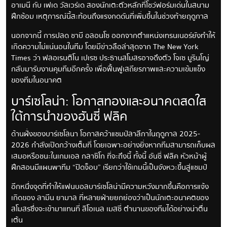
อาเมนี กับ เฟเด วัลเวร์เด สองนักเตะตัวหลักที่โชว์ฟอร์มเด่นในสนาม
ฝึกซ้อม เหตุการณ์นี้สะท้อนถึงแรงกดดันที่เพิ่มขึ้นในช่วงท้ายฤดูกาล
นอกจากนี้ การปลด ชาบี อลอนโซ ออกจากตำแหน่งเทรนเนอร์ยังทำให้
เกิดความไม่แน่นอนในทีม โดยมีข่าวลือล่าสุดจาก The New York
Times ว่า ฟลอเรนติโน เปเรซ ประธานสโมสรอาจดึงตัว โจเซ มูรินโญ่
กลับมารับงานคุมทีมอีกครั้ง เพื่อฟื้นฟูเสถียรภาพและความเข้มแข็ง
ของทีมในอนาคต
บาร์เซโลน่า: โอกาสทองและอนาคตสดใส
ใต้การนำของฮันซี่ ฟลิค
ด้านฝั่งของบาร์เซโลนา โอกาสคว้าแชมป์ลาลีกาในฤดูกาล 2025-
2026 กำลังเปิดกว้างเต็มที่ โดยเฉพาะอย่างยิ่งหากทีมสามารถเก็บผล
เสมอหรือชนะในเกมเอล กลาซิโก ที่จะถึงนี้ ทั้งนี้ ฮันซี่ ฟลิค หัวหน้าผู้
ฝึกสอนมีแผนพาทีม “ปิดจ็อบ” เรียกว่าใช้เกมนี้เป็นจังหวะขึ้นสู่แชมป์
อีกหนึ่งจุดที่ทำให้แฟนบอลบาร์เซโลน่ามีความหวังมากขึ้นคือการแจ้ง
เกิดของ ลามีน ยามาล ที่หลายฝ่ายยกย่องว่าเป็นนักเตะอนาคตของ
สโมสรซึ่งจะเข้ามาแทนที่ ลิโอเนล เมสซี่ ตำนานของทีมได้อย่างน่าตื่น
เต้น