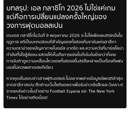
บทสรุป: เอล กลาซิโก 2026 ไม่ใช่แค่เกม
แต่คือการเปลี่ยนแปลงครั้งใหญ่ของ
วงการฟุตบอลสเปน
เกมเอล กลาซิโกในวันที่ 9 พฤษภาคม 2026 จะไม่ใช่เพียงแมตช์หนึ่งใน
ฤดูกาล แต่เป็นบททดสอบที่สำคัญของทั้งสองทีมราชันแห่งลาลีกา
ความดราม่าของปัญหาภายในเรอัล มาดริด และความหวังที่บาร์เซโลน่า
กำลังตั้งใจสู่ชัยชนะแสดงให้เห็นถึงการแข่งขั้นที่เข้มข้นยิ่งกว่าที่เคย
การจับตาดูความเคลื่อนไหวของทั้งสองสโมสรจึงกลายเป็นเรื่องที่แฟน
บอลไม่ควรพลาดเลยทีเดียว
หากคุณชื่นชอบข่าวสารฟุตบอลและไม่อยากพลาดข้อมูลอัพเดตล่าสุด
จากลาลีกาสเปน ติดตามเว็บไซต์ของเราเพื่อรับข่าวเชิงลึกและวิเคราะห์
จากแหล่งข่าวชั้นนำอย่าง Football Espana และ The New York
Times ได้อย่างต่อเนื่อง!