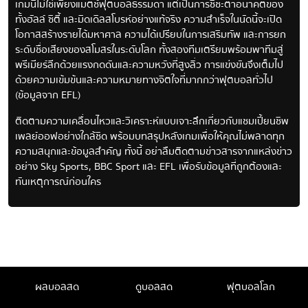
เกมนี้ไม่ใช่เพียงแมตช์ฟุตบอลธรรมดา แต่เป็นการชี้ชะตาอนาคตของ
ทั้งฮัลล์ ซิตี้ และมิดเดิลสโบรห์อย่างแท้จริง ความสำเร็จในนัดนี้จะเปิด
โอกาสสร้างรายได้มหาศาล ความได้เปรียบในการเสริมทัพ และการยก
ระดับชื่อเสียงของสโมสรในระดับโลก ทั้งสองทีมเตรียมพร้อมพาทีมสู่
พรีเมียร์ลีกด้วยแรงกดดันและความหวังที่สูงลิ่ว การแข่งขันจึงเต็มไป
ด้วยความเข้มข้นและความหมายทางจิตใจที่มากกว่าฟุตบอลทั่วไป
(ข้อมูลจาก EFL)
ติดตามความเคลื่อนไหวและวิเคราะห์แบบเจาะลึกเกี่ยวกับแชมเปี้ยนชิพ
เพลย์ออฟอย่างใกล้ชิด พร้อมบทสรุปหลังเกมเพื่อให้คุณไม่พลาดทุก
ความสนุกและข้อมูลสำคัญ ทั้งนี้ อย่าลืมติดตามข่าวสารจากแหล่งข่าว
อย่าง Sky Sports, BBC Sport และ EFL เพื่อรับข้อมูลที่ถูกต้องและ
ทันเหตุการณ์ก่อนใคร
ผลบอลสด
ดูบอลสด
ฟุตบอลโลก