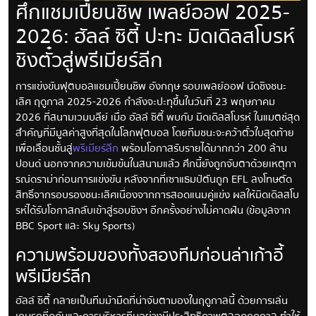
ศึกแชมเปี้ยนชิพ เพลย์ออฟ 2025-
2026: ฮัลล์ ซิตี้ ปะทะ มิดเดิลสโบรห์
ชิงตั๋วสู่พรีเมียร์ลีก
การแข่งขันฟุตบอลแชมเปี้ยนชิพ อังกฤษ รอบเพลย์ออฟ นัดชิงชนะ
เลิศ ฤดูกาล 2025-2026 กำลังจะปะทุขึ้นในวันที่ 23 พฤษภาคม
2026 ที่สนามเวมบลีย์ เมื่อ ฮัลล์ ซิตี้ พบกับ มิดเดิลสโบรห์ ในแมตช์สุด
สำคัญที่มีมูลค่าสูงที่สุดในโลกฟุตบอล โดยทีมชนะจะคว้าตั๋วใบสุดท้าย
เพื่อเลื่อนชั้นสู่
พรีเมียร์ลีก
พร้อมโอกาสรับรายได้มากกว่า 200 ล้าน
ปอนด์ นอกจากความเข้มข้นในสนามแล้ว ศึกนี้ยังถูกจับตาด้วยเหตุกา
รณ์ดราม่าก่อนการแข่งขัน หลังจากที่เซาแธมป์ตันถูก EFL ลงโทษตัด
สิทธิ์จากรอบรองชนะเลิศเนื่องจากการสอดแนมคู่แข่ง ผลให้มิดเดิลสโบ
รห์ได้รับโอกาสกลับเข้าสู่รอบชิงฯ อีกครั้งอย่างไม่คาดฝัน (ข้อมูลจาก
BBC Sport และ Sky Sports)
ความพร้อมของทั้งสองทีมก่อนล่าเก้าอี้
พรีเมียร์ลีก
ฮัลล์ ซิตี้ กลายเป็นทีมม้ามืดที่น่าจับตามองในฤดูกาลนี้ ด้วยการเล่น