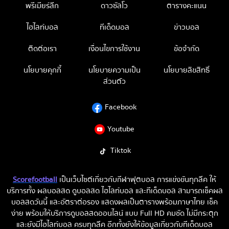
พรีเมียร์ลีก
ดาวซัลโว
ตารางคะแนน
ไฮไลท์บอล
ทีเด็ดบอล
ข่าวบอล
ติดต่อเรา
เงื่อนไขการใช้งาน
ข้อจำกัด
นโยบายคุกกี้
นโยบายความเป็น
นโยบายลิขสิทธิ์
ส่วนตัว
Facebook
Youtube
Tiktok
Scorefootball
เป็นเว็บไซต์เกี่ยวกับกีฬาฟุตบอล การแข่งขันทุกลีค ให้
บริการทั้ง ผลบอลสด ดูบอลสด ไฮไลท์บอล และทีเด็ดบอล สามารถเช็คผล
บอลสดวันนี้ และอัตราต่อรอง แสดงผลเป็นตารางพร้อมภาษาไทย เช็ค
ง่าย พร้อมให้บริการดูบอลสดออนไลน์ แบบ Full HD คมชัด ไม่มีกระตุก
และยังมีไฮไลท์บอล ครบทุกลีค อีกทั้งยังให้ข้อมูลเกี่ยวกับทีเด็ดบอล