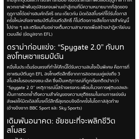
เกมรุกที่ดุดันและการบริหารทีมอย่างมีประสิทธิภาพตลอดฤดูกาล ทำให้
พวกเขาฝ่าฟันอุปสรรคจนผ่านเข้าสู่เกมที่มีความหมายมากที่สุดของ
ฤดูกาลได้อย่างสมศักดิ์ศรี ขณะเดียวกัน มิดเดิลสโบรห์ที่ได้รับโอกาส
ครั้งใหม่หลังเซาแธมป์ตันโดนตัดสิทธิ์ ก็ไม่ต้องการเสียโอกาสสำคัญนี้
ไปง่าย ๆ และเตรียมทีมอย่างเต็มความสามารถเพื่อสร้างปาฏิหาริย์บน
เวมบลีย์ (ข้อมูลจาก EFL)
ดราม่าก่อนแข่ง: “Spygate 2.0” กับบท
ลงโทษเซาแธมป์ตัน
หนึ่งในประเด็นร้อนแรงที่ทำให้ศึกนี้ได้รับความสนใจเป็นพิเศษ คือการที่
เซาแธมป์ตันถูก EFL ลงโทษตัดสิทธิ์จากการสอดแนมคู่แข่งถึง 3
สโมสรในรอบรองชนะเลิศ ซึ่งเป็นเหตุการณ์ที่ถูกเรียกติดปากว่า
“Spygate 2.0” เหตุการณ์นี้สร้างแรงกระเพื่อมในวงการฟุตบอลและ
เป็นการตอกย้ำถึงความสำคัญของความยุติธรรมในเกมการแข่งขัน
ส่งผลให้มิดเดิลสโบรห์ได้สิทธิ์ลุยรอบชิงอีกครั้งในโอกาสสุดท้าย
(อ้างอิงจาก BBC Sport และ Sky Sports)
เดิมพันอนาคต: ชัยชนะที่จะพลิกชีวิต
สโมสร