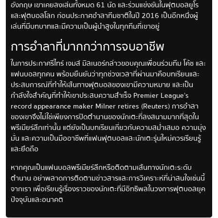
อังกฤษ เขาเคยลงเล่นทั้งหมด 61 นัด และร่วมแข่งขันในฟุตบอลยูโร
และฟุตบอลโลก ก่อนประกาศอำลาทีมชาติในปี 2016 เป็นอีกหนึ่งผู้
เล่นที่มีบทบาทและมีความเป็นผู้นำสูงในทุกทีมที่เขาอยู่
การอำลาที่มากกว่าการจบอาชีพ
ในการประกาศรีไทร์ เจมส์ มิลเนอร์กล่าวขอบคุณเพื่อนร่วมทีม โค้ช และ
แฟนบอลทุกคน พร้อมยืนยันว่าทุกช่วงเวลาที่ผ่านมาคือบทเรียนและ
ประสบการณ์ที่ทำให้เส้นทางฟุตบอลของเขามีความหมาย และเป็น
กำลังใจสำคัญที่ทำให้เขาประสบความสำเร็จ Premier League’s
record appearance maker Milner retires (Reuters) การอำลา
ของเขาจึงไม่ใช่เพียงการปิดตำนานของนักเตะที่ลงสนามมากที่สุดใน
พรีเมียร์ลีกเท่านั้น แต่ยังเป็นบทเรียนเกี่ยวกับความสม่ำเสมอ ความมุ่ง
มั่น และความเป็นมืออาชีพที่แฟนฟุตบอลและนักเตะรุ่นใหม่ควรเรียนรู้
และยึดถือ
หากคุณเป็นแฟนบอลพรีเมียร์ลีกหรือติดตามเส้นทางนักเตะระดับ
ตำนาน อย่าพลาดการติดตามข่าวสารและการวิเคราะห์ที่น่าสนใจเช่นนี้
จากเรา เพื่อเรียนรู้เรื่องราวของนักเตะที่มีอิทธิพลในวงการฟุตบอลยุค
ปัจจุบันและอนาคต