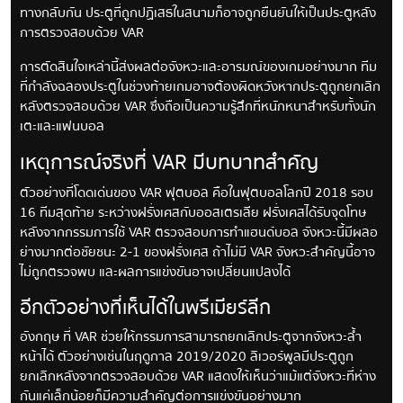
ทางกลับกัน ประตูที่ถูกปฏิเสธในสนามก็อาจถูกยืนยันให้เป็นประตูหลัง
การตรวจสอบด้วย VAR
การตัดสินใจเหล่านี้ส่งผลต่อจังหวะและอารมณ์ของเกมอย่างมาก ทีม
ที่กำลังฉลองประตูในช่วงท้ายเกมอาจต้องผิดหวังหากประตูถูกยกเลิก
หลังตรวจสอบด้วย VAR ซึ่งถือเป็นความรู้สึกที่หนักหนาสำหรับทั้งนัก
เตะและแฟนบอล
เหตุการณ์จริงที่ VAR มีบทบาทสำคัญ
ตัวอย่างที่โดดเด่นของ VAR ฟุตบอล คือในฟุตบอลโลกปี 2018 รอบ
16 ทีมสุดท้าย ระหว่างฝรั่งเศสกับออสเตรเลีย ฝรั่งเศสได้รับจุดโทษ
หลังจากกรรมการใช้ VAR ตรวจสอบการทำแฮนด์บอล จังหวะนี้มีผลอ
ย่างมากต่อชัยชนะ 2-1 ของฝรั่งเศส ถ้าไม่มี VAR จังหวะสำคัญนี้อาจ
ไม่ถูกตรวจพบ และผลการแข่งขันอาจเปลี่ยนแปลงได้
อีกตัวอย่างที่เห็นได้ในพรีเมียร์ลีก
อังกฤษ ที่ VAR ช่วยให้กรรมการสามารถยกเลิกประตูจากจังหวะล้ำ
หน้าได้ ตัวอย่างเช่นในฤดูกาล 2019/2020 ลิเวอร์พูลมีประตูถูก
ยกเลิกหลังจากตรวจสอบด้วย VAR แสดงให้เห็นว่าแม้แต่จังหวะที่ห่าง
กันแค่เล็กน้อยก็มีความสำคัญต่อการแข่งขันอย่างมาก