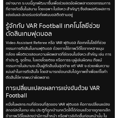
อย่างมาก ระบบนี้ถูกพัฒนาขึ้นเพื่อช่วยลดข้อผิดพลาดของกรรมการ
ที่อาจเกิดขึ้นในสนาม โดยเฉพาะในจังหวะสำคัญๆ ซึ่งส่งผลต่อผลการ
แข่งขันและสกอร์บอร์ดที่แฟนบอลติดตามอยู่
รู้จักกับ VAR Football เทคโนโลยีช่วย
ตัดสินเกมฟุตบอล
Video Assistant Referee หรือ VAR ฟุตบอล คือเทคโนโลยีที่ช่วย
กรรมการตัดสินในเกมฟุตบอล ด้วยการใช้ภาพวีดีโอจากหลายมุม
กล้อง เพื่อตรวจสอบความผิดพลาดที่ชัดเจนในจังหวะสำคัญ เช่น การ
ทำประตู, จุดโทษ, ใบแดงโดยตรง หรือการระบุผู้เล่นผิดคน ถึงแม้
กรรมการในสนามจะเป็นผู้ตัดสินขั้นสุดท้าย แต่ VAR จะช่วยเพิ่มความ
แม่นยำในการตัดสินใจ โดยสามารถย้อนกลับไปดูภาพซ้ำเพื่อแก้ไขคำ
ตัดสินได้หากพบว่าผิดพลาด
การเปลี่ยนแปลงผลการแข่งขันด้วย VAR
Football
หนึ่งในผลกระทบที่ชัดเจนที่สุดของ VAR ฟุตบอล คือการเปลี่ยนแปลง
สกอร์สดในเกม เช่น ประตูที่ถูกเป่านกหวีดให้ได้ก่อนแล้วอาจถูกยกเลิก
ถ้าภาพวีดีโอแสดงว่ามีการล้ำหน้า หรือฟาวล์เกิดขึ้นก่อนหน้านั้น ใน