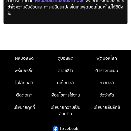
สามารถติดตาม
ผลบอลสดที่เปลี่ยนจาก VAR
เพื่อเข้าใจระบบจะช่วยให้
เข้าใจความซับซ้อนและการเปลี่ยนแปลงในเกมฟุตบอลในยุคใหม่ได้ดียิ่ง
ขึ้น
ผลบอลสด
ดูบอลสด
ฟุตบอลโลก
พรีเมียร์ลีก
ดาวซัลโว
ตารางคะแนน
ไฮไลท์บอล
ทีเด็ดบอล
ข่าวบอล
ติดต่อเรา
เงื่อนไขการใช้งาน
ข้อจำกัด
นโยบายคุกกี้
นโยบายความเป็น
นโยบายลิขสิทธิ์
ส่วนตัว
Facebook