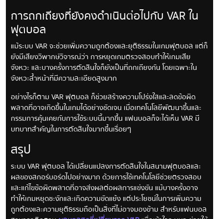
การถกเถียงที่ยังคงดำเนินต่อไปกับ VAR ใน
ฟุตบอล
แม้ระบบ VAR จะช่วยเพิ่มความถูกต้องและยุติธรรมในเกมฟุตบอล แต่ก็
ยังมีเสียงวิพากษ์วิจารณ์ว่า การหยุดเกมตรวจสอบทำให้เกมเสีย
จังหวะ และบางครั้งการตัดสินใจก็ยังเป็นที่ถกเถียงกัน โดยเฉพาะใน
จังหวะล้ำหน้าที่มีความละเอียดสูงมาก
อย่างไรก็ตาม VAR ฟุตบอล ก็ช่วยสร้างความโปร่งใสและลดข้อผิด
พลาดที่อาจเกิดขึ้นในเกมได้อย่างชัดเจน เมื่อเทคโนโลยีพัฒนาขึ้นและ
กรรมการคุ้นเคยกับการใช้ระบบนี้มากขึ้น แฟนบอลก็จะได้เห็น VAR มี
บทบาทสำคัญในการตัดสินใจมากขึ้นเรื่อยๆ
สรุป
ระบบ VAR ฟุตบอล ได้เปลี่ยนแปลงการตัดสินใจในสนามฟุตบอลและ
ผลของสกอร์บอร์ดไปอย่างมาก ด้วยการใช้เทคโนโลยีช่วยตรวจสอบ
และแก้ไขข้อผิดพลาดที่อาจส่งผลต่อผลการแข่งขัน แม้บางครั้งอาจ
ทำให้เกมหยุดชะงักและเกิดความขัดแย้ง แต่ประโยชน์ในการเพิ่มความ
ถูกต้องและความยุติธรรมถือเป็นสิ่งที่ไม่อาจมองข้าม สำหรับแฟนบอล