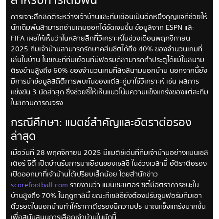
สำหรับการเดิมพัน
การเจาะลึกสถิติระหว่างเจ้าบ้านและทีมเยือนเป็นอีกหนึ่งกุญแจที่ช่วยให้
นักเดิมพันสามารถอ่านเกมออกได้ชัดเจนขึ้น ข้อมูลจาก ESPN และ
FIFA เผยให้เห็นว่าในหลายลีกที่วิเคราะห์ในช่วงเดือนพฤศจิกายน
2025 ทีมเจ้าบ้านสามารถรักษาคลีนชีตได้ถึง 40% ของจำนวนเกมที่
เล่นในบ้าน ในขณะที่ทีมเยือนที่มีฟอร์มดีสามารถทำประตูได้แม้ในสนาม
ตรงข้ามสูงถึง 60% ของจำนวนเกมที่ลงสนามนอกบ้าน นอกจากนี้ยัง
มีการนำข้อมูลสถิติการพบกันของแต่ละคู่มาใช้วิเคราะห์ เช่น ผลการ
แข่งขัน 3 นัดล่าสุด ซึ่งช่วยชี้ให้เห็นแนวโน้มความแข็งแกร่งของแต่ละทีม
ในสถานการณ์จริง
กรณีศึกษา: แมตช์สำคัญและอัตราต่อรอง
ล่าสุด
เมื่อวันที่ 28 พฤศจิกายน 2025 มีแมตช์เด่นที่ทีมเจ้าบ้านอย่างแมนเชส
เตอร์ ซิตี้ เปิดบ้านรับการมาเยือนของเชลซี ในช่วงเวลานี้ อัตราต่อรอง
เปิดออกมาที่เจ้าบ้านได้เปรียบเล็กน้อย โดยสำนักข่าว
scorefootball.com
รายงานว่า แมนเชสเตอร์ ซิตี้มีอัตราการชนะใน
บ้านสูงถึง 70% ในฤดูกาลนี้ ขณะที่เชลซียังต้องปรับจูนฟอร์มทีมเอา
ตัวรอดในนอกบ้านทำให้ราคาต่อรองมีความประมาณแข็งแกร่งมากขึ้น
เพื่อสนับสนุนการเลือกเจ้าบ้านในนัดนี้