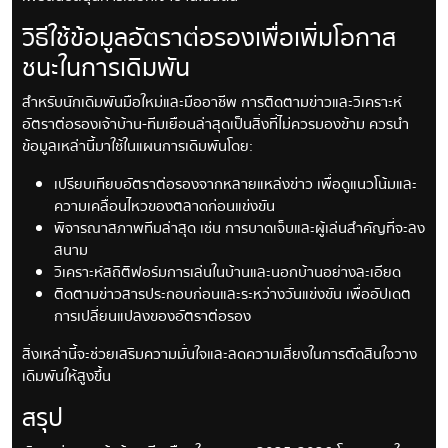
วิธีใช้ข้อมูลอัตราต่อรองเพื่อเพิ่มโอกาส
ชนะในการเดิมพัน
สำหรับนักเดิมพันมือใหม่และมืออาชีพ การติดตามข่าวและวิเคราะห์
อัตราต่อรองเจ้าบ้าน-ทีมเยือนล่าสุดเป็นสิ่งที่ไม่ควรมองข้าม ควรนำ
ข้อมูลเหล่านี้มาใช้ในแผนการเดิมพันโดย:
เปรียบเทียบอัตราต่อรองจากหลายแหล่งข่าว เพื่อดูแนวโน้มและ
ความเคลื่อนไหวของตลาดก่อนแข่งขัน
พิจารณาสภาพทีมล่าสุด เช่น การบาดเจ็บและผู้เล่นสำคัญที่จะลง
สนาม
วิเคราะห์สถิติฟอร์มการเล่นในบ้านและนอกบ้านอย่างละเอียด
ติดตามข่าวสารประกอบก่อนและระหว่างวันแข่งขัน เพื่ออัปเดต
การเปลี่ยนแปลงของอัตราต่อรอง
สิ่งเหล่านี้จะช่วยเสริมความมั่นใจและลดความเสี่ยงในการตัดสินใจวาง
เดิมพันให้สูงขึ้น
สรุป