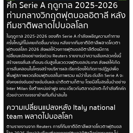
ศึก Serie A ฤดูกาล 2025-2026
ท่ามกลางวิกฤตฟุตบอลอิตาลี หลัง
ทีมชาติพลาดไปบอลโลก
ในฤดูกาล 2025-2026 ของศึก Serie A กำลังเผชิญความท้าทาย
ครั้งใหญ่ที่ไม่เคยเกิดขึ้นมาก่อน หลังจากทีมชาติอิตาลีพลาดโควตา
ฟุตบอลโลก 2026 ส่งผลให้วงการฟุตบอลอิตาลีต้องมีการ
เปลี่ยนแปลงอย่างเร่งด่วน Reuters รายงานว่าความล้มเหลวครั้งนี้
สร้างแรงสั่นสะเทือนระดับสูงในแวดวงฟุตบอลประเทศ ส่งผลให้เกิด
การสั่นคลอนในโครงสร้างบริหารและเรียกร้องให้เกิดการปฏิรูปเพื่อ
ฟื้นฟูสภาพแวดล้อมฟุตบอลในภาพรวม แม้ว่าในระดับลีก Serie A จะ
ยังคงแข่งขันอย่างเข้มข้นและน่าติดตามก็ตาม โดยมีสโมสรชั้นนำอย่าง
Inter Milan รั้งตำแหน่งจ่าฝูง ขณะเดียวกันตลาดนักเตะก็กำลังคึกคัก
ด้วยข่าวการเจรจาย้ายทีมที่น่าสนใจ
ความเปลี่ยนแปลงหลัง Italy national
team พลาดไปบอลโลก
ตามรายงานจาก Reuters การที่ทีมชาติอิตาลีพลาดโควตาฟุตบอล