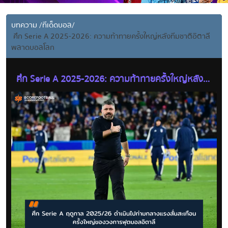
บทความ
/
ทีเด็ดบอล
/
ศึก Serie A 2025-2026: ความท้าทายครั้งใหญ่หลังทีมชาติอิตาลี
พลาดบอลโลก
ศึก Serie A 2025-2026: ความท้าทายครั้งใหญ่หลังทีม
ชาติอิตาลีพลาดบอลโลก