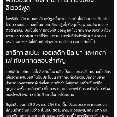
พรีเมียร์ลีก อังกฤษ: การท้าชิงของ
ลิเวอร์พูล
ในพรีเมียร์ลีก เกมของลิเวอร์พูลนั้นคาดว่าจะเต็มไปด้วยความตื่นเต้น
โดยความเชื่อว่านี่จะเป็นเกมที่มีสกอร์สูงได้ดึงดูดให้แฟนบอลมากมาย
ตั้งตารอชม มันเป็นโอกาสทองที่ลิเวอร์พูลจะโชว์ศักยภาพของทีม ด้วย
ความสามารถในแนวรุกที่ร้อนแรงและแนวรับที่กำลังพัฒนา คอบอล
หงส์แดงต่างหวังให้ทีมเก็บชัยชนะและสร้างความประทับใจได้
ลาลีกา สเปน: แอธเลติก บิลเบา และเคตา
เฟ่ กับบททดสอบสำคัญ
แอธเลติก บิลเบา จะได้ลงเล่นในบ้านซึ่งเป็นความหวังสำคัญที่จะใช้เสียง
เชียร์จากแฟนบอลให้เป็นประโยชน์ ที่สำคัญคือต้องรับมือความยาก
ลำบากของการเจอคู่แข่งซึ่งหมายถึงกำลังใจจากบนอัฒจันทร์คือ
กุญแจ ผ่างี้ขณะเดียวกัน ก็ไม่ควรละเลย เคตาเฟ่ ทีมรองที่พร้อมสร้าง
เซอร์ไพรส์ เพื่อคว้าแต้มสำคัญในการไต่อันดับ
สรุปแล้ว วันที่ 29 สิงหาคม 2568 นี้ เต็มไปด้วยบรรยากาศเดือดจาก
ลีกชั้นนำทั่วโลก ไม่ว่าจะเป็นอินเตอร์มิลาน, ลิเวอร์พูล, แอธเลติก บิล
เบา หรือเคตาเฟ่ คอบอลไม่ควรพลาดโอกาสนี้ในการวิเคราะห์และเสพ