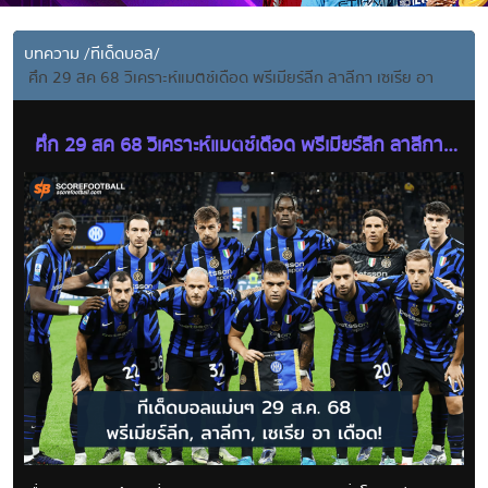
บทความ
/
ทีเด็ดบอล
/
ศึก 29 สค 68 วิเคราะห์แมตช์เดือด พรีเมียร์ลีก ลาลีกา เซเรีย อา
ศึก 29 สค 68 วิเคราะห์แมตช์เดือด พรีเมียร์ลีก ลาลีกา
เซเรีย อา