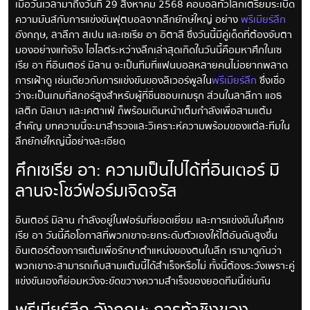
เมื่อวันเวลามาถึงวันที่ 29 สิงหาคม 2568 คอบอลทั่วโลกเตรียมระเบิด
ความมันส์กับการแข่งขันฟุตบอลจากลีกยักษ์ใหญ่ อย่าง
พรีเมียร์ลีก
อังกฤษ, ลาลีกา สเปน และเซเรีย อา อิตาลี ซึ่งวันนี้มีคู่เด็ดที่ต้องจับตา
มองอย่างแท้จริง ไฮไลต์ระหว่างลีกเล่าสุดเกิดในวันนี้คือมหาศึกในเซ
เรีย อา ที่อินเตอร์ มิลาน จะเป็นทีมที่แฟนบอลหลายคนไม่อยากพลาด
การเฝ้าดู เช่นเดียวกับการแข่งขันของลิเวอร์พูลใน
พรีเมียร์ลีก
ซึ่งเชื่อ
ว่าจะเป็นเกมที่สกอร์สูงสำหรับผู้ที่ชื่นชอบเกมรุก ส่วนในลาลีกา แอธ
เลติก บิลเบา และเคตาเฟ่ ก็พร้อมเดินหน้าเต็มกำลังเพื่อสามแต้ม
สำคัญ บทความนี้จะมาสำรวจและวิเคราะห์ความพร้อมของแต่ละทีมใน
ลีกยักษ์ใหญ่นี้อย่างละเอียด
ศึกเซเรีย อา: ความเป็นไปได้ที่อินเตอร์ มิ
ลานจะโชว์ฟอร์มเจิดจรัส
อินเตอร์ มิลาน กำลังอยู่ในฟอร์มที่ยอดเยี่ยม และการแข่งขันในศึกเซ
เรีย อา วันนี้คือโอกาสที่พวกเขาจะยกระดับตัวเองให้ไต่อันดับสูงขึ้น
อินเตอร์ต้องการแต้มเพื่อรักษาตำแหน่งของตนในลีก เรามาดูกันว่า
พวกเขาจะสามารถเก็บสามแต้มนี้ได้สำเร็จหรือไม่ ทั้งนี้ต้องระวังเพราะคู่
แข่งขันเองก็ย่อมหวังจะขัดขวางความสำเร็จของยอดทีมนี้เช่นกัน