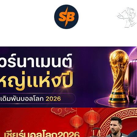
ูบอลสด
หน้าหลัก
ดาวซัลโว