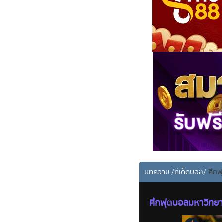
บทความ
/
ทีเด็ดบอล
/
ศึกฟ
ศึกฟุตบอลมหาวิทยาล