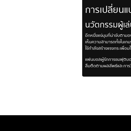
การเปลี่ยน
นวัตกรรมผู้เ
อีกหนึ่งแง่มุมที่น่าจับต
เห็นความสามารถทั้งในเกมร
ใช้กำลังสร้างแรงกระเพื่
แฟนบอลผู้รักการชมฟุตบอลม
ลืมติดตามผลลัพธ์และการว