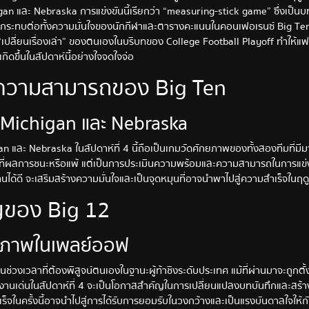
igan และ Nebraska การแข่งขันนี้เรียกว่า “measuring-stick game” ซึ่งเป็น
กระทบต่อทั้งความมั่นใจของนักกีฬาและตารางคะแนนในคอนเฟอเรนซ์ Big Ten 
 “เปลี่ยนเรื่องเล่า” ของตนเองในบริบทของ College Football Playoff ทำให้แ
กิดขึ้นในสัปดาห์นี้อย่างใจจดใจจ่อ
วามสามารถของ Big Ten
ง Michigan และ Nebraska
an และ Nebraska ในสัปดาห์ที่ 4 นี้ถือเป็นเกมวัดศักยภาพของทั้งสองทีมที่ม
่แค่ที่ผลการชนะหรือแพ้ แต่เป็นการประเมินความพร้อมและความสามารถในการแข
ด้ดี จะเสริมสร้างความมั่นใจและเป็นจุดหมุนที่อาจนำพาไปสู่ความสำเร็จในฤ
ญของ Big 12
ยภาพในเพลย์ออฟ
็นช่วงเวลาที่ต้องพิสูจน์ตนเองในฐานะผู้ท้าชิงระดับประเทศ แม้ที่ผ่านมาจะถูกตั
านเด่นในสัปดาห์ที่ 4 จะเป็นโอกาสสำคัญในการเปลี่ยนแปลงบทบันทึกและสร้าง
็จในครั้งนี้อาจนำไปสู่การได้รับการยอมรับในวงกว้างและเป็นแรงบันดาลใจให้ก