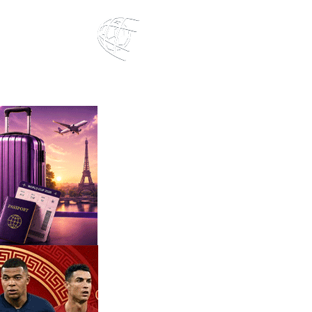
ตารางคะแนน