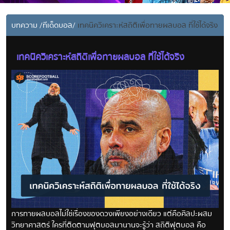
บทความ
/
ทีเด็ดบอล
/
เทคนิควิเคราะห์สถิติเพื่อทายผลบอล ที่ใช้ได้จริง
เทคนิควิเคราะห์สถิติเพื่อทายผลบอล ที่ใช้ได้จริง
การทายผลบอลไม่ใช่เรื่องของดวงเพียงอย่างเดียว แต่คือศิลปะผสม
วิทยาศาสตร์ ใครที่ติดตามฟุตบอลมานานจะรู้ว่า สถิติฟุตบอล คือ