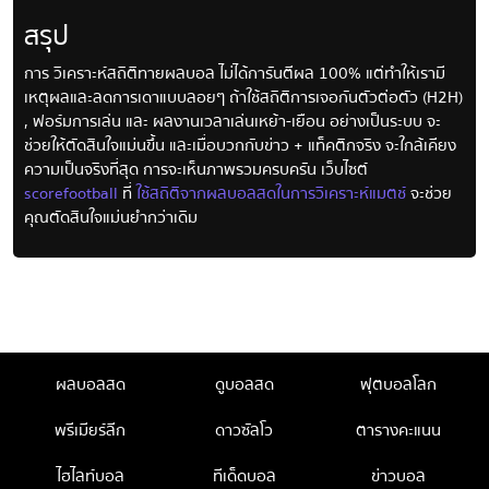
สรุป
การ วิเคราะห์สถิติทายผลบอล ไม่ได้การันตีผล 100% แต่ทำให้เรามี
เหตุผลและลดการเดาแบบลอยๆ ถ้าใช้สถิติการเจอกันตัวต่อตัว (H2H)
, ฟอร์มการเล่น และ ผลงานเวลาเล่นเหย้า-เยือน อย่างเป็นระบบ จะ
ช่วยให้ตัดสินใจแม่นขึ้น และเมื่อบวกกับข่าว + แท็คติกจริง จะใกล้เคียง
ความเป็นจริงที่สุด การจะเห็นภาพรวมครบครัน เว็บไซต์
scorefootball
ที่
ใช้สถิติจากผลบอลสดในการวิเคราะห์แมตช์
จะช่วย
คุณตัดสินใจแม่นยำกว่าเดิม
ผลบอลสด
ดูบอลสด
ฟุตบอลโลก
พรีเมียร์ลีก
ดาวซัลโว
ตารางคะแนน
ไฮไลท์บอล
ทีเด็ดบอล
ข่าวบอล