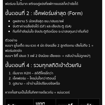
ฟอร์มจะไม่ดีมาก แต่เจอคู่แข่งที่แพ้ทางบอลก็คว้าชัยได้
ขั้นตอนที่ 2 : เช็คฟอร์มล่าสุด (Form)
ดูผลงาน 5 นัดหลังสุด ชนะ/เสมอ/แพ้
จับตาค่าเฉลี่ยยิงได้ (GF) และเสียประตู (GA)
ทีมที่กำลังมั่นใจ ยิงประตูต่อเนื่อง จะน่าลงทุนกว่าทีมที่เป๋
ตัวอย่าง
แมนฯ ยูไนเต็ด ชนะรวด 4 นัด ยิงเฉลี่ย 2 ลูกต่อเกม เสียไม่ถึง 1 =
ฟอร์มสดจัด
แมนฯ ซิตี้ เสมอ 3 แพ้ 2 ยิงน้อย เสียเยอะ = กลับบ้านไม่ถูกแน่ๆ
ขั้นตอนที่ 4 : รวมทุกสถิติเข้าด้วยกัน
เริ่มจาก H2H – สถิติใครขี่กว่า
เช็คฟอร์ม – ใครมั่นใจกว่าตอนนี้
ดูสนาม – เจ้าบ้านได้เปรียบจริงหรือ
หากทั้งสามเป็นไปในทิศทางเดียวกัน = แม่นเวอร์
แมนฯ