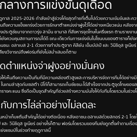
กลางการแข่งขันดุเดือด
กาล 2025-2026 กำลังเข้าสู่ช่วงโค้งสุดท้ายที่เต็มไปด้วยความเข้มข้นและคว
็นถึงความแข็งแกร่งด้วยการรักษาตำแหน่งจ่าฝูงไว้ได้อย่างเหนียวแน่น หลังจา
ซึ่งประตูชัยมาจากดาวรุ่ง ลามีน ยามาล ที่สังหารจุดโทษในครึ่งแรก ตามรายงา
มก็ยังควบคุมสถานการณ์ได้ดี ขณะเดียวกันการแข่งขันในโซนบนของตารางก็ยังคงเ
นชนะ อลาเบส 2-1 ด้วยการทำประตูจาก คิลิยัน เอ็มบัปเป้ และ วินิซิอุส จูเนียร
เสียงวิจารณ์ถึงฟอร์มที่ยังไม่สม่ำเสมอก็ตาม
ยึดตำแหน่งจ่าฝูงอย่างมั่นคง
งให้เห็นถึงความเป็นทีมที่มีความคล่องตัวสูงและการบริหารจัดการทีมได้อย่างม
็บ ในเกมล่าสุดกับเซลต้า บีโก้ก็สามารถเก็บชัยชนะได้สำเร็จจากประตูจุดโทษขอ
ตารางคะแนน ซึ่งถือเป็นจุดสำคัญที่ช่วยสร้างความมั่นใจให้กับทีมโดยรวมในช่ว
ดกับการไล่ล่าอย่างไม่ลดละ
ดินหน้าเก็บแต้มสำคัญได้อย่างต่อเนื่อง หลังเอาชนะอลาเบสด้วยสกอร์ 2-1 โ
ป้ และ วินิซิอุส จูเนียร์ อย่างไรก็ตาม ฟอร์มโดยรวมของทีมยังถูกตั้งคำถามเรื
่งแชมป์ในช่วงท้ายฤดูกาลนี้