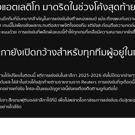
อตเลติโก มาดริดในช่วงโค้งสุดท้า
ป็นอีกทีมที่มีบทบาทสำคัญในการแข่งขันชิงตำแหน่งแชมป์ แม้จะต้องพบกับคว
เกมนี้ไม่เพียงส่งผลกระทบต่อสภาพจิตใจของทีม แต่ยังสะท้อนถึงความกดดันที่เพ
นนด้วย การแข่งขันที่พลิกผันแบบนี้ทำให้ทุกเกมที่เหลือมีความหมายมากยิ่งขึ
กายังเปิดกว้างสำหรับทุกทีมผู้อยู่ใน
วามได้เปรียบในตอนนี้ แต่การแข่งขันในลาลีกา 2025-2026 ยังไม่ปิดฉากง่ายๆ 
ดดันและไล่ล่าในช่วงโค้งสุดท้ายตามรายงานจาก Reuters การแข่งขันที่ดุเดือด
ลกอย่างแท้จริง ใครจะเป็นแชมป์ฤดูกาลนี้ยังคงต้องติดตามดูกันต่อไป
์เจาะลึกเกมฟุตบอลลาลีกาได้ที่นี่ เพื่อไม่พลาดโอกาสชมการแข่งขันระดับสุ
ย่างใกล้ชิด