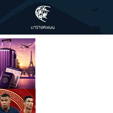
ตารางคะแนน