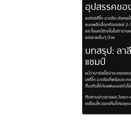
อุปสรรคของแ
แอตเลติโก มาดริด ยังคงเ
แบบพลิกล็อกต่อเอลเช่ 2-3 
และโซนหนีตกชั้นในตารางคะแ
แข่งรายอื่นๆ ด้วย
บทสรุป: ลาลี
แชมป์
แม้ว่าบาร์เซโลน่าจะครองค
เลติโก มาดริดที่พร้อมจะก
ตื่นเต้นให้กับแฟนบอลทั่วโ
ติดตามข่าวสารและวิเคราะห
เคลื่อนไหวของทีมโปรดคุณอ