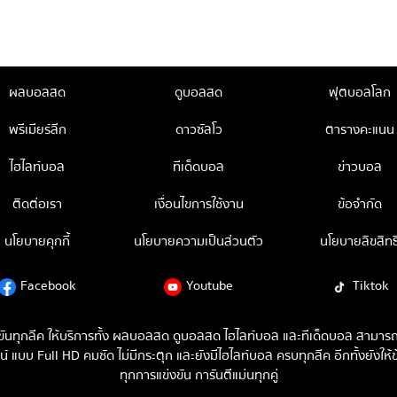
ผลบอลสด
ดูบอลสด
ฟุตบอลโลก
พรีเมียร์ลีก
ดาวซัลโว
ตารางคะแนน
ไฮไลท์บอล
ทีเด็ดบอล
ข่าวบอล
ติดต่อเรา
เงื่อนไขการใช้งาน
ข้อจำกัด
นโยบายคุกกี้
นโยบายความเป็นส่วนตัว
นโยบายลิขสิทธิ
Facebook
Youtube
Tiktok
่งขันทุกลีค ให้บริการทั้ง ผลบอลสด ดูบอลสด ไฮไลท์บอล และทีเด็ดบอล สาม
บบ Full HD คมชัด ไม่มีกระตุก และยังมีไฮไลท์บอล ครบทุกลีค อีกทั้งยังให้ข
ทุกการแข่งขัน การันตีแม่นทุกคู่