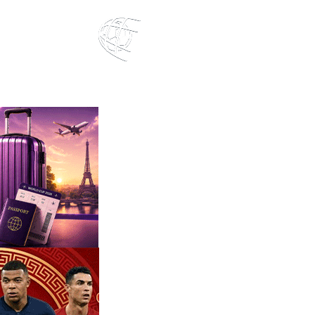
ตารางคะแนน