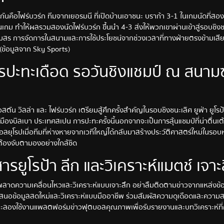
่แพ้กันคือไฟร์บวร์ก ทีมจากเยอรมนี ที่เปิดบ้านเอาชนะ บราก้า 3-1 ในเกมนัดที่ส
ต้นเกม ทำให้ผลรวมสองนัดไฟร์บวร์ก ขึ้นนำ 4-3 ส่งให้พวกเขาผ่านเข้าสู่รอบชิง
โมสร การจัดการในสนามและการใช้ประโยชน์จากช่วงเวลาที่ทางฝ่ายตรงข้ามเสียเป
 (ข้อมูลจาก Sky Sports)
รปะทะเดือด รอวันชิงแชมป์ ณ สนาม
สตัน วิลล่า และ ไฟร์บวร์ก เตรียมสู้ศึกครั้งสำคัญในรอบชิงชนะเลิศ ยูฟ่า ยูโร
ืองบิลเบา ประเทศสเปน การปะทะครั้งนี้นอกจากจะเป็นการลุ้นแชมป์ที่น่าตื่นเ
ยุโรปเมื่อทีมที่ห่างหายจากเวทีใหญ่ได้กลับมาสร้างประวัติศาสตร์ใหม่ในรอบ
 ต้องจับตามองอย่างใกล้ชิด
ยูโรป้า ลีก และวิเคราะห์แมตช์ เจาะลึก
าดความเคลื่อนไหวและวิเคราะห์แบบเจาะลึก อย่าลืมติดตามข่าวจากแหล่งข้อมู
เสนอข้อมูลสดใหม่และวิเคราะห์แบบมืออาชีพ ร่วมสัมผัสความดุเดือดและความสนุ
ลองใช้งานแพลตฟอร์มข่าวฟุตบอลคุณภาพเพื่อรับรายงานและบทวิเคราะห์ที่ค