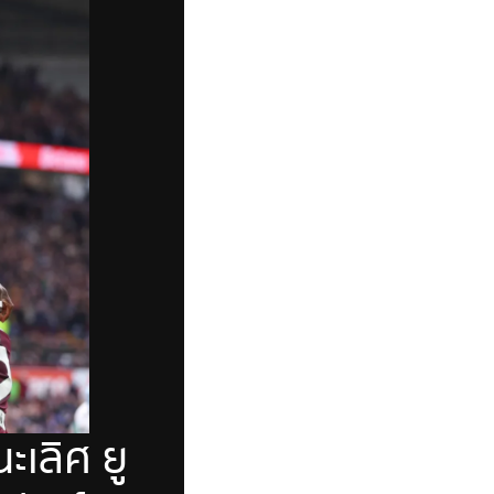
เลิศ ยู