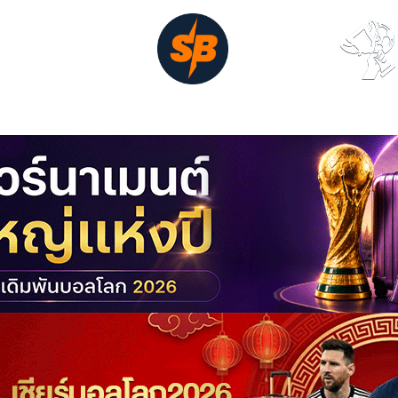
ูบอลสด
หน้าหลัก
ดาวซัลโว