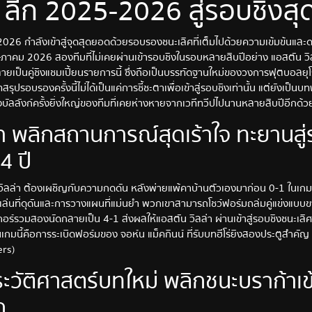
้า ลีก 2025-2026 สู่รอบชิงสุด
-2026 กำลังเข้าสู่จุดสุดยอดด้วยรอบรองชนะเลิศที่เต็มไปด้วยความเข้มข้นและ
ษภาคม 2026 สองทีมที่ไม่เคยผ่านเข้ารอบชิงในรอบหลายสิบปีอย่าง แอสตัน วิลล
ยเป็นคู่ชิงแชมเปี้ยนรายการนี้ ซึ่งถือเป็นบรรทัดฐานใหม่ของวงการฟุตบอลยุโ
ปรอบรองครั้งนี้ไม่ได้เป็นแค่การชี้ชะตาเพื่อเข้าสู่รอบชิงเท่านั้น แต่ยังเป็นบท
ลังก์ครั้งยิ่งใหญ่ของทีมที่เคยห่างหายจากเวทีทวีปไปนานหลายสิบปีอีกด้ว
่า พลิกสถานการณ์สุดเร้าใจ ทะยานสู่
4 ปี
 วิลล่า ต้องเผชิญกับความกดดัน หลังพ่ายแพ้คาบ้านตัวเองมาก่อน 0-1 ในเกม
ล่นที่ดุดันและการวางแผนที่แม่นยำ พวกเขาสามารถโชว์ฟอร์มถล่มคู่แข่งแบบ
อร์รวมสองนัดกลายเป็น 4-1 ส่งผลให้แอสตัน วิลล่า ผ่านเข้าสู่รอบชิงชนะเลิศยูโ
เกมนี้คือการระเบิดฟอร์มของ จอห์น แม็คกินน์ ที่รับบทฮีโร่ยิงสองประตูสำคัญ 
ers)
ระวัติศาสตร์บทใหม่ พลิกชนะบราก้าเ
ก