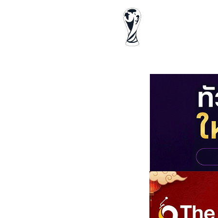
ฟุตบอลโลก
ด