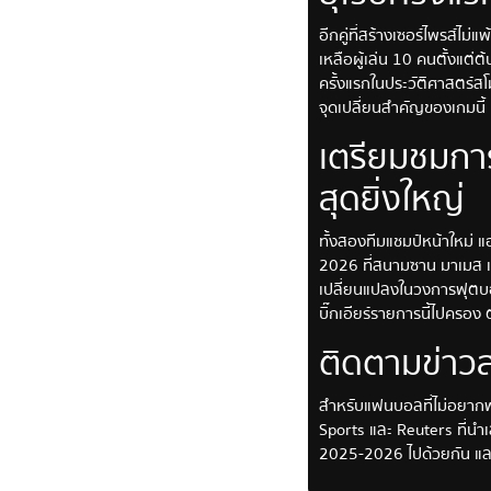
อีกคู่ที่สร้างเซอร์ไพรส์ไม
เหลือผู้เล่น 10 คนตั้งแต่
ครั้งแรกในประวัติศาสตร์ส
จุดเปลี่ยนสำคัญของเกมนี้
เตรียมชมกา
สุดยิ่งใหญ่
ทั้งสองทีมแชมป์หน้าใหม่ แอ
2026 ที่สนามซาน มาเมส เม
เปลี่ยนแปลงในวงการฟุตบอล
บิ๊กเอียร์รายการนี้ไปครอง
ติดตามข่าวสาร
สำหรับแฟนบอลที่ไม่อยากพล
Sports และ Reuters ที่นำ
2025-2026 ไปด้วยกัน และ