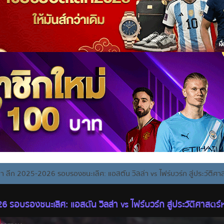
้า ลีก 2025-2026 รอบรองชนะเลิศ: แอสตัน วิลล่า vs ไฟร์บวร์ก สู่ประวัติศาส
6 รอบรองชนะเลิศ: แอสตัน วิลล่า vs ไฟร์บวร์ก สู่ประวัติศาสตร์ห