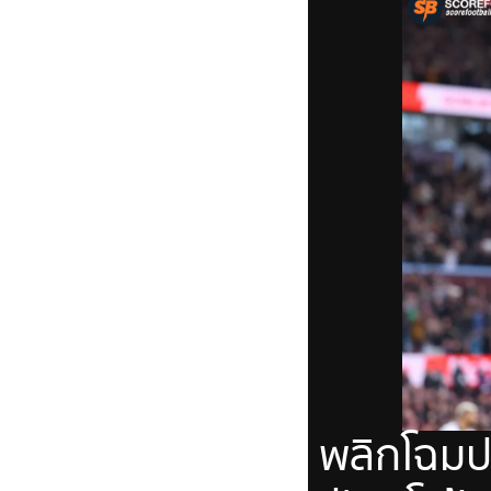
พลิกโฉมปร