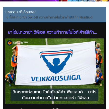
บทความ
/
ทีเด็ดบอล
/
ยาโร่ปะทะวาซ่า วีพีเอส ความท้าทายในไวค์เค้าส์ลีก้า ฟินแลนด์
ยาโร่ปะทะวาซ่า วีพีเอส ความท้าทายในไวค์เค้าส์ลีก้า
ฟินแลนด์