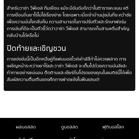
สำหรับวาซ่า วีพีเอส ทีมเยือน แม้จะมีอันดับดีกว่าในตารางคะแนน แต่
การเยือนถิ่นยาโร่ไม่ใช่เรื่องง่าย โดยเฉพาะเมื่อเจ้าบ้านมุ่งมั่นที่จะคว้าชัย
เพื่อความมั่นใจกลับคืน ความสามารถในการปรับตัวและรักษาฟอร์ม
การเล่นที่ดีจะเป็นตัวชี้วัดว่าวาซ่า วีพีเอส สามารถเก็บสามแต้มสำคัญ
กลับบ้านได้หรือไม่
ปิดท้ายและเชิญชวน
การแข่งขันนี้เป็นอีกหนึ่งคู่ที่แฟนบอลไวค์เค้าส์ลีก้าไม่ควรพลาด การ
เผชิญหน้าระหว่างยาโร่และวาซ่า วีพีเอส จะเต็มไปด้วยความมันส์และ
ท้าทายอย่างแน่นอน ติดตามและเชียร์ทีมโปรดของคุณในแมตช์นี้ได้เพื่อ
สัมผัสความตื่นเต้นของศึกการฟาดแข้งในฟินแลนด์!
ผลบอลสด
ดูบอลสด
ฟุตบอลโลก