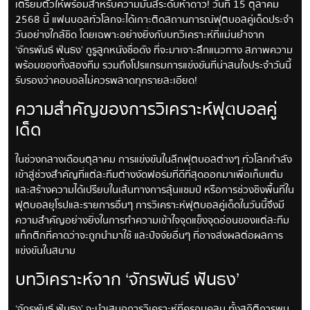
เตรียมตัวให้พร้อมสำหรับความมันส์ระดับห้าดาว! วันที่ 15 ตุลาคม
2568 นี้ แฟนบอลทั่วโลกจะได้เกาะติดสถานการณ์ฟุตบอลคู่เด็ดประจำ
วันอย่างใกล้ชิด โดยเฉพาะอย่างยิ่งกับบทวิเคราะห์ที่แม่นยำจาก
‘จักรพันธ์ ฟันธง’ กูรูลูกหนังชื่อดัง ที่จะมาเจาะลึกแนวทาง สภาพความ
พร้อมของทั้งสองทีม รวมถึงโปรแกรมการแข่งขันที่น่าสนใจประจำวันนี้
รับรองว่าคอบอลไม่ควรพลาดทุกรายละเอียด!
ความสำคัญของการวิเคราะห์ฟุตบอลคู่
เด็ด
ในช่วงกลางเดือนตุลาคม การแข่งขันในลีกฟุตบอลต่างๆ ทั่วโลกกำลัง
เข้าสู่ช่วงสำคัญที่แต่ละทีมต่างงัดฟอร์มที่ดีที่สุดออกมาเพื่อเก็บแต้ม
และสร้างความได้เปรียบในเส้นทางการลุ้นแชมป์ หรือการช่วงชิงพื้นที่ใน
ฟุตบอลยุโรปและรายการอื่นๆ การวิเคราะห์ฟุตบอลคู่เด็ดในวันนี้จึงมี
ความสำคัญอย่างยิ่งในการทำความเข้าใจจุดแข็งจุดอ่อนของแต่ละทีม
แท็กติกที่คาดว่าจะถูกนำมาใช้ และปัจจัยอื่นๆ ที่อาจส่งผลต่อผลการ
แข่งขันในสนาม
บทวิเคราะห์จาก ‘จักรพันธ์ ฟันธง’
‘จักรพันธ์ ฟันธง’ จะนำเสนอการวิเคราะห์ที่ครอบคลุม ทั้งสถิติการพบ