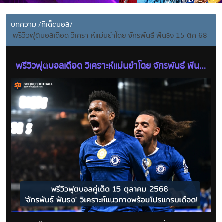
บทความ
/
ทีเด็ดบอล
/
พรีวิวฟุตบอลเดือด วิเคราะห์แม่นยำโดย จักรพันธ์ ฟันธง 15 ตค 68
พรีวิวฟุตบอลเดือด วิเคราะห์แม่นยำโดย จักรพันธ์ ฟันธง
15 ตค 68