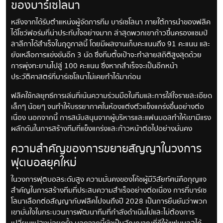
ของบาร์เซโลนา
หลังจากได้รับตำแหน่งผู้จัดการทีม บาร์เซโลนา ภายใต้การนำของฟลิค
ได้โชว์ฟอร์มที่น่าประทับใจอย่างมาก ล่าสุดพวกเขาก้าวขึ้นครองแชมป์
ลาลีกาได้สำเร็จในฤดูกาลนี้ โดยมีผลงานเก็บคะแนนถึง 91 คะแนน และ
ยังเหลือการแข่งขันอีก 3 นัด ซึ่งทีมตั้งเป้าจะทำลายสถิติสูงสุดด้วย
การพุ่งทะยานไปสู่ 100 คะแนน ซึ่งหากสำเร็จจะเป็นอีกหน้า
ประวัติศาสตร์ที่บาร์เซโลนาไม่เคยทำได้มาก่อน
ฟลิคใช้กลยุทธ์การเล่นที่เน้นความร่วมมือในทีมและการใส่ใจรายละเอียด
เล็กๆ น้อยๆ จนทำให้บรรยากาศในห้องแต่งตัวแข็งแกร่งขึ้นอย่างต่อ
เนื่อง นอกจากนี้ การสนับสนุนจากผู้บริหารและแฟนบอลทำให้เขามีแรง
ผลักดันในการสร้างทีมที่แข็งแกร่งและก้าวหน้าต่อไปอย่างมั่นคง
ความสำคัญของการขยายสัญญาในวงการ
ฟุตบอลยุคใหม่
ในวงการฟุตบอลระดับสูง ความมั่นคงของโค้ชผู้มีวิสัยทัศน์คือกุญแจ
สำคัญในการสร้างทีมที่ประสบความสำเร็จอย่างต่อเนื่อง การที่บาร์เซ
โลนาเลือกต่อสัญญากับฟลิคไปจนถึงปี 2028 เป็นการยืนยันว่าพวก
เขามั่นใจในกระบวนการพัฒนาทีมที่กำลังดำเนินไปและไม่ต้องการ