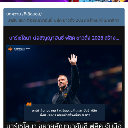
บทความ
/
ทีเด็ดบอล
/
บาร์เซโลนา ต่อสัญญาฮันซี่ ฟลิค ยาวถึง 2028 สร้างยุคใหม่ลาลีกา
บาร์เซโลนา ต่อสัญญาฮันซี่ ฟลิค ยาวถึง 2028 สร้าง
ยุคใหม่ลาลีกา
บาร์เซโลนา ขยายสัญญาฮันซี่ ฟลิค จับมือ