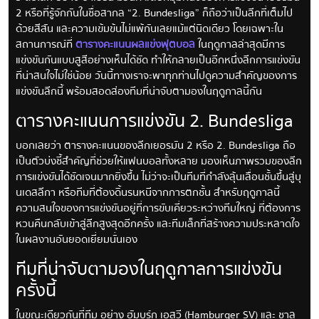
2 หรือที่รู้จักกันในชื่อสากล “2. Bundesliga” ก็ถือว่าเป็นลีกที่เต็มไป
ด้วยสีสัน และความเข้มข้นไม่แพ้กันเลยแม้แต่นิดเดียว โดยเฉพาะใน
สถานการณ์ที่
ตารางคะแนนผลแข่งฟุตบอล
ในฤดูกาลล่าสุดมีการ
แข่งขันกันแบบสูสีอย่างเห็นได้ชัด ทำให้กลายเป็นอีกหนึ่งลีกการแข่งขัน
ที่น่าสนใจไม่ใช่น้อย วันนี้ทางเราจะพาทุกท่านไปดูความสำคัญของการ
แข่งขันลีกนี้ พร้อมสอดส่องทีมที่น่าจับตามองในฤดูกาลนี้กัน
ตารางคะแนนการแข่งขัน 2. Bundesliga
บอกเลยว่า ตารางคะแนนของลีกเยอรมัน 2 หรือ 2. Bundesliga ถือ
เป็นตัวบ่งชี้สำคัญที่ช่วยให้แฟนบอลทั้งหลาย มองเห็นภาพรวมของลีก
การแข่งขันได้ชัดเจนมากยิ่งขึ้น ไม่ว่าจะเป็นทีมที่กำลังลุ้นเลื่อนชั้นขึ้นสู่บุ
นเดสลีกา หรือทีมที่ต้องดิ้นรนหนีจากการตกชั้น สำหรับฤดูกาลนี้
ความสนใจของการแข่งขันอยู่ที่การขับเคี่ยวระหว่างทีมใหญ่ ที่ต้องการ
หวนคืนกลับเข้าสู่ลีกสูงสุดอีกครั้ง และทีมเล็กที่สร้างความประหลาดใจ
ในผลงานอันยอดเยี่ยมนั่นเอง
ทีมที่น่าจับตามองในฤดูกาลการแข่งขัน
ครั้งนี้
ในขณะเดียวกันที่ทีม อย่าง ฮัมบูร์ก เอสวี (Hamburger SV) และ ชาล