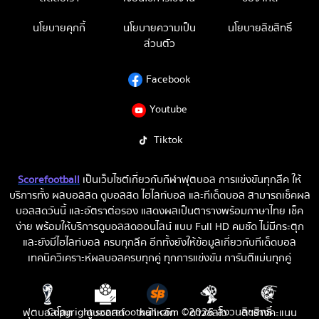
นโยบายคุกกี้
นโยบายความเป็น
นโยบายลิขสิทธิ์
ส่วนตัว
Facebook
Youtube
Tiktok
Scorefootball
เป็นเว็บไซต์เกี่ยวกับกีฬาฟุตบอล การแข่งขันทุกลีค ให้
บริการทั้ง ผลบอลสด ดูบอลสด ไฮไลท์บอล และทีเด็ดบอล สามารถเช็คผล
บอลสดวันนี้ และอัตราต่อรอง แสดงผลเป็นตารางพร้อมภาษาไทย เช็ค
ง่าย พร้อมให้บริการดูบอลสดออนไลน์ แบบ Full HD คมชัด ไม่มีกระตุก
และยังมีไฮไลท์บอล ครบทุกลีค อีกทั้งยังให้ข้อมูลเกี่ยวกับทีเด็ดบอล
เทคนิควิเคราะห์ผลบอลครบทุกคู่ ทุกการแข่งขัน การันตีแม่นทุกคู่
Copyright scorefootball.com ©2026 สงวนลิขสิทธิ์
ฟุตบอลโลก
ดูบอลสด
หน้าหลัก
ดาวซัลโว
ตารางคะแนน