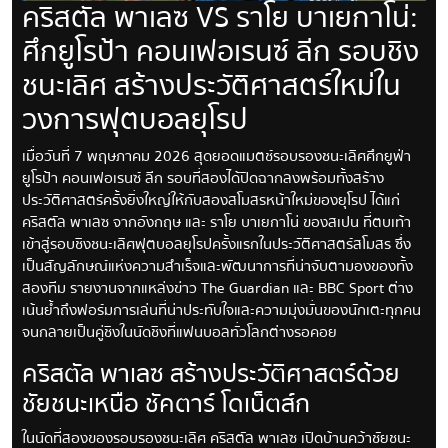
คริสตัล พาเลซ VS ราโย บาเยกาโน่:
ศึกยูโรป้า คอนเฟอเรนซ์ ลีก รอบชิง
ชนะเลิศ สร้างประวัติศาสตร์ใหม่ใน
วงการฟุตบอลยุโรป
เมื่อวันที่ 7 พฤษภาคม 2026 สุดยอดแมตช์รอบรองชนะเลิศศึกยูฟ่า
ยูโรป้า คอนเฟอเรนซ์ ลีก รอบที่สองได้ปิดฉากลงพร้อมทั้งสร้าง
ประวัติศาสตร์ครั้งยิ่งใหญ่ให้กับสองสโมสรหน้าใหม่ของยุโรป ได้แก่
คริสตัล พาเลซ จากอังกฤษ และ ราโย บาเยกาโน่ ของสเปน ที่ตบเท้า
เข้าสู่รอบชิงชนะเลิศฟุตบอลยุโรปครั้งแรกในประวัติศาสตร์สโมสร ซึ่ง
เป็นสัญลักษณ์แห่งความสำเร็จและพัฒนาการที่น่าจับตามองของทั้ง
สองทีม รายงานจากแหล่งข่าว The Guardian และ BBC Sport ต่าง
เน้นย้ำถึงฟอร์มการเล่นที่น่าประทับใจและความมุ่งมั่นของนักเตะทุกคน
จนกลายเป็นคู่ชิงในนัดชิงที่แฟนบอลทั่วโลกต่างรอคอย
คริสตัล พาเลซ สร้างประวัติศาสตร์ด้วย
ชัยชนะเหนือ ชัคตาร์ โดเน็ตส์ก
ในนัดที่สองของรอบรองชนะเลิศ คริสตัล พาเลซ เปิดบ้านคว้าชัยชนะ