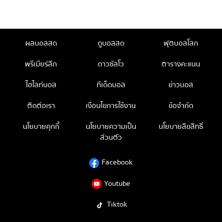
ผลบอลสด
ดูบอลสด
ฟุตบอลโลก
พรีเมียร์ลีก
ดาวซัลโว
ตารางคะแนน
ไฮไลท์บอล
ทีเด็ดบอล
ข่าวบอล
ติดต่อเรา
เงื่อนไขการใช้งาน
ข้อจำกัด
นโยบายคุกกี้
นโยบายความเป็น
นโยบายลิขสิทธิ์
ส่วนตัว
Facebook
Youtube
Tiktok