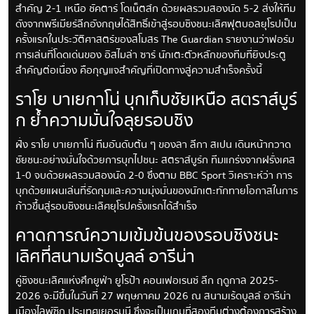
สำคัญ 2-1 เหนือ ชัคตาร์ โดเน็ตส์ก ด้วยผลรวมสองนัด 5-2 ส่งให้ทีม
ดังจากพรีเมียร์ลีกอังกฤษได้สิทธิ์เข้าสู่รอบชิงชนะเลิศฟุตบอลยุโรปเป็น
ครั้งแรกในประวัติศาสตร์ของสโมสร The Guardian รายงานว่าฟอร์ม
การเล่นที่โดดเด่นของ อิสไมล่า ซาร์ นักเตะตัวหลักของทีมที่ยิงประตู
สำคัญต่อเนื่อง คือกุญแจสำคัญที่เปิดทางสู่ความสำเร็จครั้งนี้
ราโย บาเยกาโน่ บุกเก็บชัยเหนือ สตราส์บูร์
ก ย้ำความมั่นใจลุยรอบชิง
ฝั่ง ราโย บาเยกาโน่ ทีมอันดับต้น ๆ ของลา ลีกา สเปน เดินหน้ากวาด
ชัยชนะอย่างมั่นใจด้วยการบุกไปชนะ สตราส์บูร์ก ทีมแกร่งจากฝรั่งเศส
1-0 จบด้วยผลรวมสองนัด 2-0 ซึ่งตาม BBC Sport วิเคราะห์ว่า การ
บุกด้วยแผนเล่นที่รัดกุมและความมุ่งมั่นของนักเตะทักทายโอกาสในการ
ก้าวขึ้นสู่รอบชิงชนะเลิศยุโรปครั้งแรกได้สำเร็จ
คาดการณ์ความเข้มข้นของรอบชิงชนะ
เลิศที่สนามเร้ดบูลล์ อารีน่า
คู่ชิงชนะเลิศแห่งศึกยูฟ่า ยูโรป้า คอนเฟอเรนซ์ ลีก ฤดูกาล 2025-
2026 จะมีขึ้นในวันที่ 27 พฤษภาคม 2026 ณ สนามเร้ดบูลล์ อารีน่า
เมืองไลพ์ซิก ประเทศเยอรมนี ซึ่งจะเป็นเกมที่สองทีมต่างต้องการสร้าง