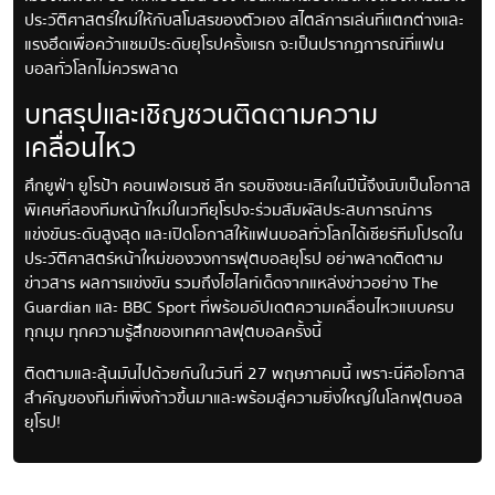
ประวัติศาสตร์ใหม่ให้กับสโมสรของตัวเอง สไตล์การเล่นที่แตกต่างและ
แรงฮึดเพื่อคว้าแชมป์ระดับยุโรปครั้งแรก จะเป็นปรากฏการณ์ที่แฟน
บอลทั่วโลกไม่ควรพลาด
บทสรุปและเชิญชวนติดตามความ
เคลื่อนไหว
ศึกยูฟ่า ยูโรป้า คอนเฟอเรนซ์ ลีก รอบชิงชนะเลิศในปีนี้จึงนับเป็นโอกาส
พิเศษที่สองทีมหน้าใหม่ในเวทียุโรปจะร่วมสัมผัสประสบการณ์การ
แข่งขันระดับสูงสุด และเปิดโอกาสให้แฟนบอลทั่วโลกได้เชียร์ทีมโปรดใน
ประวัติศาสตร์หน้าใหม่ของวงการฟุตบอลยุโรป อย่าพลาดติดตาม
ข่าวสาร ผลการแข่งขัน รวมถึงไฮไลท์เด็ดจากแหล่งข่าวอย่าง The
Guardian และ BBC Sport ที่พร้อมอัปเดตความเคลื่อนไหวแบบครบ
ทุกมุม ทุกความรู้สึกของเทศกาลฟุตบอลครั้งนี้
ติดตามและลุ้นมันไปด้วยกันในวันที่ 27 พฤษภาคมนี้ เพราะนี่คือโอกาส
สำคัญของทีมที่เพิ่งก้าวขึ้นมาและพร้อมสู่ความยิ่งใหญ่ในโลกฟุตบอล
ยุโรป!