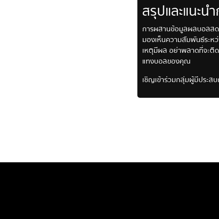
สรุปและแนะนำ
การผสานข้อมูลผลบอลสด รา
มองเห็นความสัมพันธ์ระห
เหตุมีผล อย่าพลาดที่จะติ
แทงบอลของคุณ
เชิญเข้าร่วมกลุ่มผู้มีประส