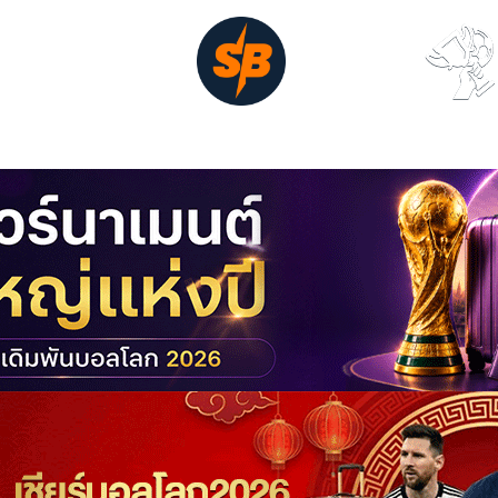
ูบอลสด
หน้าหลัก
ดาวซัลโว