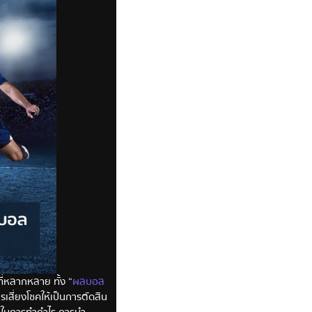
ี่หลากหลาย ทั้ง “
ผลบอล
เสี่ยงโชคให้เป็นการตัดสิน
กาสในการทำกำไร การนำ