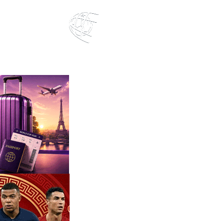
ตารางคะแนน