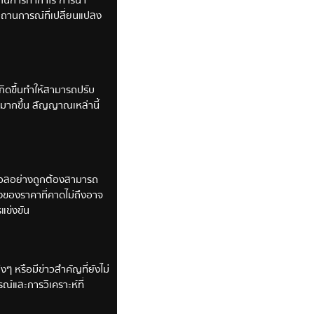
สถานการณ์ที่เปลี่ยนแปลง
ิดขึ้นทำให้สามารถปรับ
ูมากขึ้น สัญญาณเหล่านี้
าบอลอย่างถูกต้องสามารถ
ลงของราคาที่คาดไม่ถึงอาจ
รแข่งขัน
 หรือมีข่าวสำคัญที่ยังไม่
์และการวิเคราะห์ที่