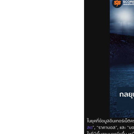
ในยุคที่ข้อมูลอินเทอร์เน็
สด
”, “ราคาบอล”, และ “บอล
ใจที่มีพื้นฐานมากยิ่งขึ้น