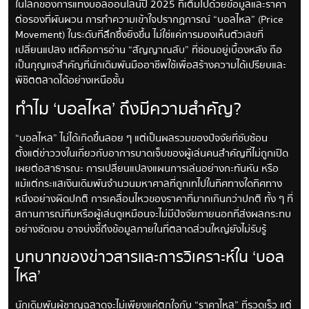
ในโลกของการแทงบอลออนไลน์ปี 2025 ที่เต็มไปด้วยข้อมูลและราคา
ต่อรองที่ผันผวน การทำความเข้าใจปรากฏการณ์ “บอลไหล” (Price
Movement) ในระดับที่ลึกซึ้งยิ่งขึ้น ไม่ใช่แค่การมองเห็นตัวเลขที่
เปลี่ยนแปลง แต่คือการอ่าน “สัญญาณลับ” ที่ซ่อนอยู่เบื้องหลัง ถือ
เป็นกุญแจสำคัญที่นักเดิมพันมืออาชีพใช้เพื่อสร้างความได้เปรียบและ
พิชิตตลาดได้อย่างเหนือชั้น
ทำไม ‘บอลไหล’ ถึงมีความสำคัญ?
“บอลไหล” ไม่ได้เกิดขึ้นลอย ๆ แต่เป็นผลรวมของปัจจัยที่ซับซ้อน
ตั้งแต่ข่าววงในเกี่ยวกับอาการบาดเจ็บของผู้เล่นคนสำคัญที่ไม่ถูกเปิด
เผยต่อสาธารณะ การเปลี่ยนแปลงแผนการเล่นอย่างกะทันหัน หรือ
แม้แต่กระแสเงินเดิมพันจำนวนมหาศาลที่ถูกเทไปในทิศทางใดทิศทาง
หนึ่งอย่างผิดปกติ การเคลื่อนไหวของราคาที่มากเกินกว่าปกติ ทั้ง ๆ ที่
สถานการณ์ทีมหรือผู้เล่นดูเหมือนจะไม่มีปัจจัยภายนอกที่ส่งผลกระทบ
อย่างชัดเจน อาจบ่งชี้ถึงข้อมูลภายในที่ตลาดส่วนใหญ่ยังไม่รับรู้
บทบาทของข่าวสารและการวิเคราะห์ใน ‘บอล
ไหล’
นักเดิมพันผู้ชาญฉลาดจะไม่เพียงแค่ตกใจกับ “ราคาไหล” ที่รวดเร็ว แต่