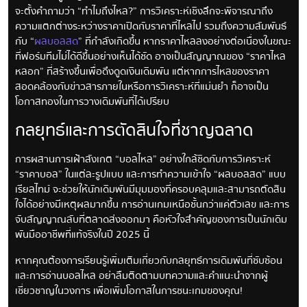
จะตั้งคำถามว่า “ทำไมถึงไหล?” การวิเคราะห์เชิงลึกจะพิจารณาถึง
ความแตกต่างระหว่างราคาเปิดกับราคาที่ไหลไป รวมถึงความสัมพันธ์
กับ “
ผลบอลสด
” ที่กำลังเกิดขึ้น หากราคาไหลลงอย่างต่อเนื่องในขณะ
ที่ฟอร์มทีมไม่ได้ดีขึ้นอย่างเห็นได้ชัด อาจเป็นสัญญาณของ “ราคาไหล
หลอก” ที่สร้างขึ้นเพื่อดึงดูดเงินเดิมพัน แต่หากการไหลของราคา
สอดคล้องกับข่าวสารภายในหรือการวิเคราะห์ที่แม่นยำ ก็อาจเป็น
โอกาสทองในการวางเดิมพันที่ได้เปรียบ
กลยุทธ์และการตัดสินใจที่ชาญฉลาด
การผสานการเฝ้าสังเกต “บอลไหล” อย่างใกล้ชิดกับการวิเคราะห์
“ราคาบอล” ในแต่ละรูปแบบ และการทำความเข้าใจ “ผลบอลสด” แบบ
เรียลไทม์ จะช่วยให้นักเดิมพันมีมุมมองที่ครอบคลุมและสามารถตัดสิน
ใจได้อย่างมีเหตุผลมากขึ้น การอ่านเกมเหนือชั้นกว่าแค่ตัวเลข และการ
จับสัญญาณลับที่ตลาดส่งออกมา คือหัวใจสำคัญของการเป็นนักเดิม
พันมืออาชีพที่แท้จริงในปี 2025 นี้
หากคุณต้องการเรียนรู้เพิ่มเติมเกี่ยวกับกลยุทธ์การเดิมพันที่ซับซ้อน
และการอ่านบอลไหล อย่าลืมติดตามบทความและคำแนะนำจากผู้
เชี่ยวชาญในวงการ เพื่อเพิ่มโอกาสในการชนะเกมของคุณ!