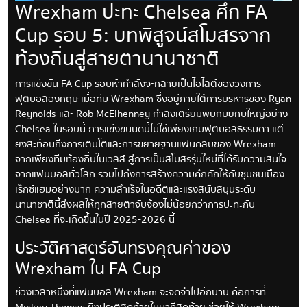
Wrexham ปะทะ Chelsea ศึก FA
Cup รอบ 5: บทพิสูจน์สโมสรจาก
ท้องถิ่นสู่สายตานานาชาติ
การแข่งขัน FA Cup รอบห้ากำลังจะกลายเป็นไฮไลต์ของวงการ
ฟุตบอลอังกฤษ เมื่อทีม Wrexham ซึ่งอยู่ภายใต้การบริหารของ Ryan
Reynolds และ Rob McElhenney กำลังเตรียมพบกับยักษ์ใหญ่อย่าง
Chelsea ในรอบนี้ การแข่งขันนัดนี้ไม่ใช่เพียงเกมฟุตบอลธรรมดา แต่
ยังสะท้อนถึงการเติบโตและการขยายฐานแฟนคลับของ Wrexham
จากเพียงทีมท้องถิ่นในเวลส์ สู่การเป็นสโมสรรุ่นใหม่ที่ได้รับความสนใจ
จากแฟนบอลทั่วโลก รวมไปถึงการสร้างความคึกคักให้กับชุมชนเมือง
เร็กซ์แฮมอย่างมาก ความสำเร็จในอดีตและแรงสนับสนุนระดับ
นานาชาตินี้ส่งผลให้ทุกสายตาจับจ้องไม่น้อยกว่าการปะทะกับ
Chelsea ที่จะเกิดขึ้นในปี 2025-2026 นี้
ประวัติศาสตร์อันทรงคุณค่าของ
Wrexham ใน FA Cup
ช่วงเวลาหนึ่งที่แฟนบอล Wrexham จะจดจำไปอีกนาน คือการที่