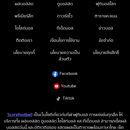
ผลบอลสด
ดูบอลสด
ฟุตบอลโลก
พรีเมียร์ลีก
ดาวซัลโว
ตารางคะแนน
ไฮไลท์บอล
ทีเด็ดบอล
ข่าวบอล
ติดต่อเรา
เงื่อนไขการใช้งาน
ข้อจำกัด
นโยบายคุกกี้
นโยบายความเป็น
นโยบายลิขสิทธิ์
ส่วนตัว
Facebook
Youtube
Tiktok
Scorefootball
เป็นเว็บไซต์เกี่ยวกับกีฬาฟุตบอล การแข่งขันทุกลีค ให้
บริการทั้ง ผลบอลสด ดูบอลสด ไฮไลท์บอล และทีเด็ดบอล สามารถเช็คผล
บอลสดวันนี้ และอัตราต่อรอง แสดงผลเป็นตารางพร้อมภาษาไทย เช็ค