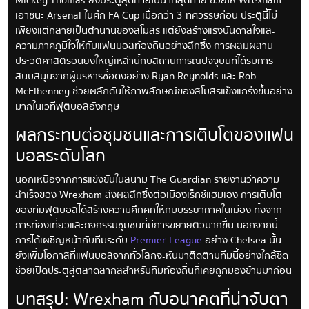
Mickey Thomas ยิงประตูสุดท้ายในนาทีสุดท้าย ช่วยให้ Wrexham
เอาชนะ Arsenal ในศึก FA Cup เมื่อกว่า 3 ทศวรรษก่อน ประตูนี้ไม่
เพียงแต่กลายเป็นตำนานของสโมสร แต่ยังสร้างแรงบันดาลใจและ
ความภาคภูมิใจให้กับแฟนบอลท้องถิ่นอย่างลึกซึ้ง การผสมผสาน
ประวัติศาสตร์อันยิ่งใหญ่เหล่านี้กับสถานการณ์ปัจจุบันที่ได้รับการ
สนับสนุนจากผู้บริหารชื่อดังอย่าง Ryan Reynolds และ Rob
McElhenney ช่วยผลักดันให้ภาพลักษณ์ของสโมสรแข็งแกร่งขึ้นอย่าง
มากในเวทีฟุตบอลอังกฤษ
ผลกระทบต่อชุมชนและการเติบโตของแฟน
บอลระดับโลก
นอกเหนือจากการแข่งขันในสนาม The Guardian รายงานว่าความ
สำเร็จของ Wrexham ส่งผลลึกซึ้งต่อเมืองเร็กซ์แฮมเอง การเติบโต
ของทีมฟุตบอลได้สร้างความคึกคักให้กับบรรยากาศในเมือง ทั้งจาก
การท่องเที่ยวและกิจกรรมชุมชนที่มีการขยายตัวมากขึ้น นอกจากนี้
การได้เผชิญหน้ากับทีมระดับ
Premier League
อย่าง Chelsea นั้น
ยังเพิ่มโอกาสที่แฟนบอลจากทั่วโลกจะหันมาติดตามทีมนี้อย่างใกล้ชิด
ช่วยเปิดประตูสู่ตลาดสากลสำหรับทีมท้องถิ่นที่เคยถูกมองข้ามมาก่อน
บทสรุป: Wrexham กับอนาคตที่น่าจับตา