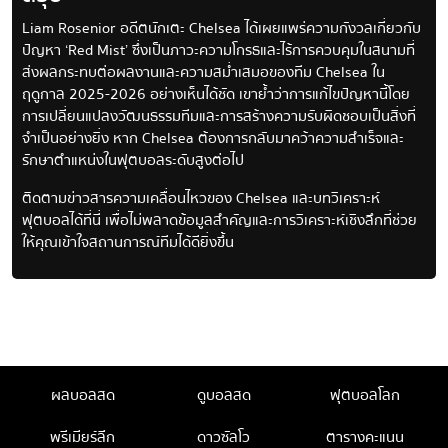
Liam Rosenior อดีตนักเตะ Chelsea ได้เผยแพร่ความกังวลเกี่ยวกับ
ปัญหา ‘Red Mist’ ซึ่งเป็นภาวะความโกรธและไร้การควบคุมในสนามที่
ส่งผลกระทบต่อผลงานและความสม่ำเสมอของทีม Chelsea ใน
ฤดูกาล 2025-2026 อย่างเห็นได้ชัด เขาย้ำว่าการแก้ไขปัญหานี้โดย
การเปลี่ยนแปลงวัฒนธรรมทีมและการสร้างความรับผิดชอบเป็นสิ่งที่
จำเป็นอย่างยิ่ง หาก Chelsea ต้องการกลับมาคว้าความสำเร็จและ
รักษาตำแหน่งในฟุตบอลระดับสูงต่อไป
ติดตามข่าวสารความเคลื่อนไหวของ Chelsea และบทวิเคราะห์
ฟุตบอลได้ที่นี่ เพื่อไม่พลาดข้อมูลสำคัญและการวิเคราะห์เชิงลึกที่ช่วย
ให้คุณเข้าใจสถานการณ์ทีมได้ดียิ่งขึ้น
ผลบอลสด
ดูบอลสด
ฟุตบอลโลก
พรีเมียร์ลีก
ดาวซัลโว
ตารางคะแนน