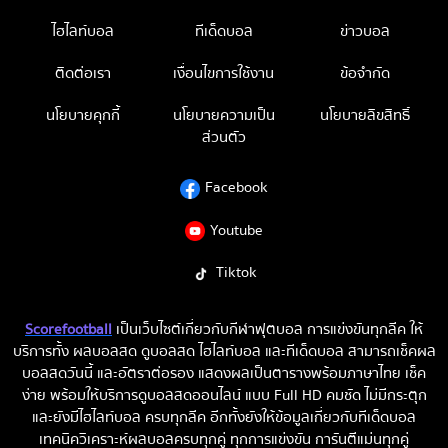
ไฮไลท์บอล
ทีเด็ดบอล
ข่าวบอล
ติดต่อเรา
เงื่อนไขการใช้งาน
ข้อจำกัด
นโยบายคุกกี้
นโยบายความเป็น
นโยบายลิขสิทธิ์
ส่วนตัว
Facebook
Youtube
Tiktok
Scorefootball
เป็นเว็บไซต์เกี่ยวกับกีฬาฟุตบอล การแข่งขันทุกลีค ให้
บริการทั้ง ผลบอลสด ดูบอลสด ไฮไลท์บอล และทีเด็ดบอล สามารถเช็คผล
บอลสดวันนี้ และอัตราต่อรอง แสดงผลเป็นตารางพร้อมภาษาไทย เช็ค
ง่าย พร้อมให้บริการดูบอลสดออนไลน์ แบบ Full HD คมชัด ไม่มีกระตุก
และยังมีไฮไลท์บอล ครบทุกลีค อีกทั้งยังให้ข้อมูลเกี่ยวกับทีเด็ดบอล
เทคนิควิเคราะห์ผลบอลครบทุกคู่ ทุกการแข่งขัน การันตีแม่นทุกคู่