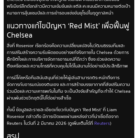
พรีเมียร์ลีกดังกล่าวมีความเข้มข้นและแต่ละคะแนนมีความหมายต่อเป้า
หมายการลุ้นแชมป์และการเข้ารอบแข่งขันยุโรปในฤดูกาลหน้า
แนวทางแก้ไขปัญหา ‘Red Mist’ เพื่อฟื้นฟู
Chelsea
สิ่งที่ Rosenior เรียกร้องคือความเปลี่ยนแปลงในวัฒนธรรมทีมและ
การเสริมสร้างความรับผิดชอบอย่างแท้จริงภายใน Chelsea ด้วยการ
ฝึกจิตใจและการบริหารจัดการอารมณ์ที่ดีกว่า ซึ่งจะช่วยลดความ
ตึงเครียดและความโกรธที่ควบคุมไม่ได้ในสนามได้อย่างมีประสิทธิภาพ
การมีโค้ชหรือทีมสนับสนุนที่ช่วยให้ผู้เล่นสามารถตระหนักถึงการ
จัดการกับอารมณ์ของตนเอง และการสร้างบรรยากาศที่ส่งเสริมความ
ร่วมมือและความเคารพกันในทีม จะเป็นปัจจัยสำคัญที่จะทำให้ Chelsea
ผ่านพ้นช่วงวิกฤตนี้ไปได้อย่างสำเร็จ
ทั้งนี้ ข้อมูลและรายละเอียดเกี่ยวกับปัญหา ‘Red Mist’ ที่ Liam
Rosenior กล่าวถึง มีการเปิดเผยผ่านแหล่งข่าวที่น่าเชื่อถือจาก
Reuters ในวันที่ 2 มีนาคม 2026 (ดูเพิ่มเติมได้ที่
Reuters
)
สรุป