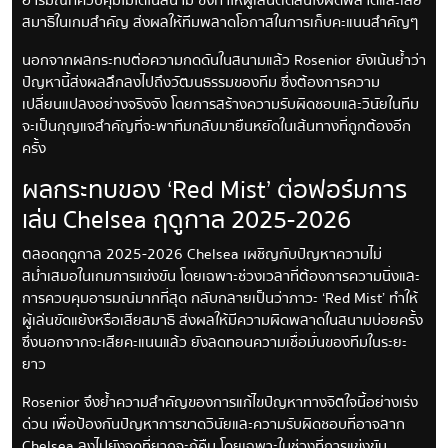
อารมณ์ที่ควบคุมไม่ได้ในสนาม ซึ่งทำให้ผู้เล่นตัดสินใจผิดพลาดและเสีย
สมาธิในเกมสำคัญ ส่งผลให้ทีมพลาดโอกาสในการเก็บคะแนนสำคัญๆ
นอกจากผลกระทบต่อความกดดันในสนามแล้ว Rosenior ยังเน้นย้ำว่า
ปัญหานี้ส่งผลลึกลงไปถึงวัฒนธรรมของทีม ซึ่งต้องการความ
เปลี่ยนแปลงอย่างจริงจัง โดยการสร้างความรับผิดชอบและวินัยในทีม
จะเป็นกุญแจสำคัญที่จะพาทีมกลับมายืนหยัดในเส้นทางที่ถูกต้องอีก
ครั้ง
ผลกระทบของ ‘Red Mist’ ต่อฟอร์มการ
เล่น Chelsea ฤดูกาล 2025-2026
ตลอดฤดูกาล 2025-2026 Chelsea เผชิญกับปัญหาความไม่
สม่ำเสมอในเกมการแข่งขัน โดยเฉพาะช่วงเวลาที่ต้องการความนิ่งและ
การควบคุมอารมณ์มากที่สุด กลับกลายเป็นว่าภาวะ ‘Red Mist’ ทำให้
ผู้เล่นขัดแย้งหรือเสียสมาธิ ส่งผลให้มีความผิดพลาดในสนามบ่อยครั้ง
ซึ่งนอกจากจะเสียคะแนนแล้ว ยังลดทอนความเชื่อมั่นของทีมในระยะ
ยาว
Rosenior จึงย้ำความสำคัญของการแก้ไขปัญหาทางจิตใจนี้อย่างเร่ง
ด่วน เพื่อป้องกันปัญหาการขาดวินัยและความรับผิดชอบที่อาจลาก
Chelsea ลงไปยังจุดที่ยากจะกู้คืน โดยเฉพาะในช่วงที่การแข่งขัน