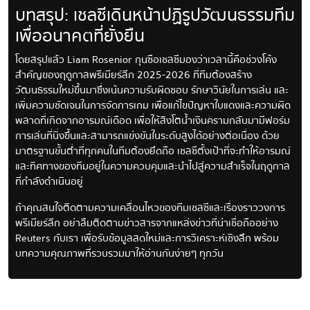
บทสรุป: เชลซีเดินหน้าปฏิรูปวัฒนธรรมทีม
เพื่ออนาคตที่ยั่งยืน
โดยสรุปแล้ว Liam Rosenior กุนซือเชลซีมองว่าเวลานี้คือช่วงโค้ง
สำคัญของฤดูกาลพรีเมียร์ลีก 2025-2026 ที่ทีมต้องสร้าง
วัฒนธรรมใหม่ขึ้นมาซึ่งเน้นความรับผิดชอบ รักษาวินัยในการเล่น และ
เพิ่มความชัดเจนในการจัดการเกม เพื่อแก้ไขปัญหาใบแดงและความผิด
พลาดที่เกิดจากอารมณ์เดือด เพื่อให้สิงโตน้ำเงินครามกลับมามีฟอร์ม
การเล่นที่นิ่งขึ้นและสามารถแข่งขันในระดับสูงได้อย่างต่อเนื่อง ด้วย
มาตรฐานขั้นต่ำที่ทุกคนในทีมต้องยึดถือ เชลซีตั้งเป้าที่จะทำให้อารมณ์
และทิศทางของทีมอยู่ในความควบคุมและนำไปสู่ความสำเร็จในฤดูกาล
ที่กำลังดำเนินอยู่
ถ้าคุณสนใจติดตามความเคลื่อนไหวของทีมเชลซีและเรื่องราววงการ
พรีเมียร์ลีก อย่าลืมติดตามข่าวสารจากแหล่งข่าวที่น่าเชื่อถืออย่าง
Reuters กับเรา เพื่อรับข้อมูลสดใหม่และการวิเคราะห์เชิงลึก พร้อม
บทความคุณภาพที่รวบรวมมาให้อ่านกันง่ายๆ ทุกวัน