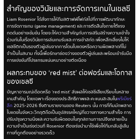
สำคัญของวินัยและการจัดการเกมในเชลซี
Liam Rosenior ได้สั่งการให้ทีมสตาฟฟ์โฟกัสไปที่การพัฒนาทักษะ
การจัดการเกม (game management) และการตัดสินใจภายใต้แรง
กดดันอย่างเข้มข้น โดยจะให้ความสำคัญกับการเสริมสร้างความเข้าใจ
ร่วมกันในเรื่องวินัยการเล่นเกมรับและการเข้าสกัด เพื่อหลีกเลี่ยงไม่ให้
เชลซีตกเป็นรองตัวผู้เล่นจากการโดนใบแดงหรือความผิดพลาดที่ไม่
จำเป็นในสนาม ทั้งนี้เพื่อรักษาช่องว่างของตัวผู้เล่นและพร้อมเข้ารับมือ
การแข่งขันที่โปรแกรมแน่นหนาอย่างต่อเนื่อง
ผลกระทบของ ‘red mist’ ต่อฟอร์มและโอกาส
ของเชลซี
ปัญหาอารมณ์เดือดหรือ ‘red mist’ ส่งผลให้เชลซีเสียเปรียบในหลาย
เกมสำคัญ โดยเฉพาะเรื่องของประสิทธิภาพและคะแนนสะสมใน
พรีเมียร์
ลีก
2025-2026 ซึ่งตามรายงานของ Reuters นั้น การที่ทีมมักพลาด
ใบแดงในจังหวะวิกฤตถือเป็นอุปสรรคใหญ่ที่ขวางทางความสำเร็จ การ
ปรับปรุงความนิ่งและความรับผิดชอบในทุกสถานการณ์จึงกลายเป็น
ความจำเป็นเร่งด่วนที่ Rosenior ต้องเร่งนำมาใช้เพื่อให้ทีมกลับสู่เส้น
ทางที่ถูกต้องอย่างรวดเร็ว