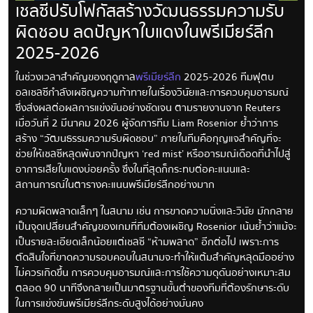
เชลซีปรับโฟกัสสร้างวัฒนธรรมความรับ
ผิดชอบ ลดปัญหาใบแดงในพรีเมียร์ลีก
2025-2026
ในช่วงเวลาสำคัญของฤดูกาล
พรีเมียร์ลีก
2025-2026 ทีมฟุตบ
อลเชลซีกำลังเผชิญความท้าทายในเรื่องวินัยและการควบคุมอารมณ์
ซึ่งส่งผลต่อผลการแข่งขันอย่างชัดเจน ตามรายงานจาก Reuters
เมื่อวันที่ 2 มีนาคม 2026 ผู้จัดการทีม Liam Rosenior ย้ำว่าการ
สร้าง “วัฒนธรรมความรับผิดชอบ” ภายในทีมคือกุญแจสำคัญที่จะ
ช่วยให้เชลซีหลุดพ้นจากปัญหา ‘red mist’ หรืออารมณ์เดือดที่นำไปสู่
อาการเสียใบแดงบ่อยครั้ง ซึ่งในที่สุดก็กระทบต่อคะแนนและ
สถานการณ์ในตารางคะแนนพรีเมียร์ลีกอย่างมาก
ความผิดพลาดเล็กๆ ในสนาม เช่น การขาดความนิ่งและวินัย มักกลาย
เป็นจุดเปลี่ยนสำคัญของเกมที่ทีมต้องเผชิญ Rosenior เน้นย้ำว่าแม้จะ
เป็นรายละเอียดเล็กน้อยแต่เชลซี “ห้ามพลาด” อีกต่อไป เพราะการ
ตัดสินใจที่ขาดความรอบคอบในสนามจะทำให้แต้มสำคัญหลุดมืออย่าง
ไม่ควรเกิดขึ้น การควบคุมอารมณ์และการใช้ความดุดันอย่างเหมาะสม
ตลอด 90 นาทีจึงกลายเป็นมาตรฐานขั้นต่ำของทีมที่ต้องรักษาระดับ
ในการแข่งขันพรีเมียร์ลีกระดับสูงได้อย่างมั่นคง