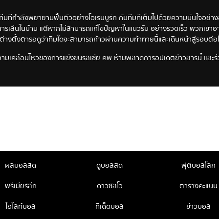
ทีมที่กำลังพยายามฟื้นตัวอย่างโอเรนบูร์ก กับทีมที่เต็มไปด้วยความมั่นใจอย่าง
การเล่นในบ้าน แต่หากไม่สามารถแก้ไขปัญหาในแนวรับ อย่างรวดเร็ว พวกเขา
่างตั้งตารอดูว่าทีมใดจะสามารถก้าวผ่านความท้าทายนี้และเดินหน้าสู่รอบต่อไ
คลื่อนไหวของการแข่งขันรัสเซีย คัพ ห้ามพลาดการอัปเดตข่าวสารนี้ และร่วม
ผลบอลสด
ดูบอลสด
ฟุตบอลโลก
พรีเมียร์ลีก
ดาวซัลโว
ตารางคะแนน
ไฮไลท์บอล
ทีเด็ดบอล
ข่าวบอล