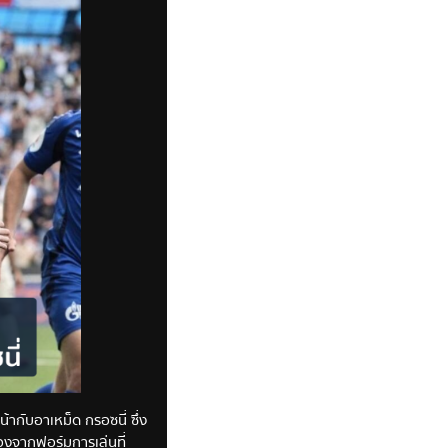
้ากับอาเหม็ด กรอซนี่ ซึ่ง
องจากฟอร์มการเล่นที่