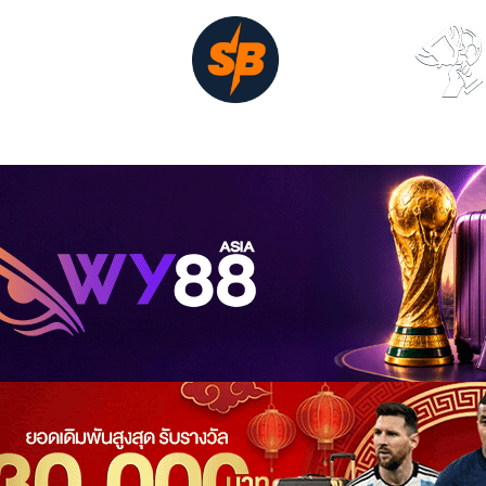
ูบอลสด
หน้าหลัก
ดาวซัลโว