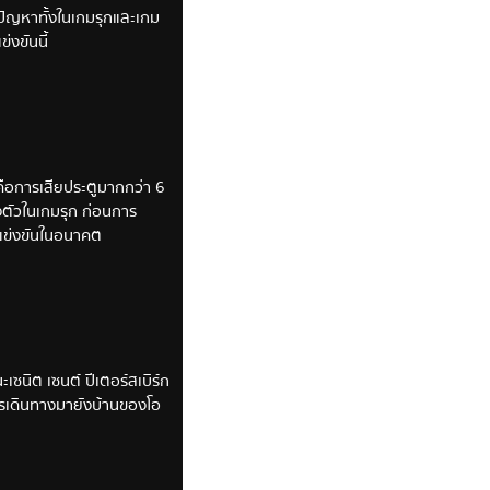
งปัญหาทั้งในเกมรุกและเกม
่งขันนี้
ดคือการเสียประตูมากกว่า 6
ตัวในเกมรุก ก่อนการ
รแข่งขันในอนาคต
เซนิต เซนต์ ปีเตอร์สเบิร์ก
 การเดินทางมายังบ้านของโอ