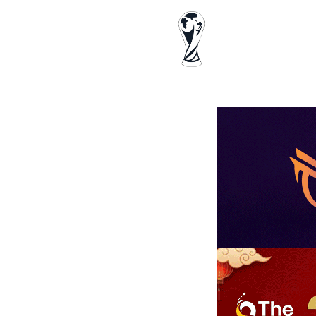
ฟุตบอลโลก
ด