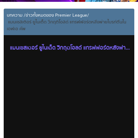
บทความ
/
ข่าวทั้งหมดของ Premier League
/
แมนเชสเตอร์ ยูไนเต็ด วิกฤตโอลด์ แทรฟฟอร์ดหลังพ่ายไบรท์ตันใน
เอฟเอ คัพ
แมนเชสเตอร์ ยูไนเต็ด วิกฤตโอลด์ แทรฟฟอร์ดหลังพ่าย
ไบรท์ตันในเอฟเอ คัพ