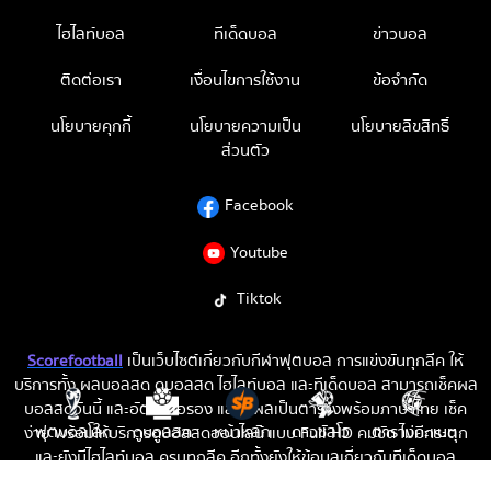
ไฮไลท์บอล
ทีเด็ดบอล
ข่าวบอล
ติดต่อเรา
เงื่อนไขการใช้งาน
ข้อจำกัด
นโยบายคุกกี้
นโยบายความเป็น
นโยบายลิขสิทธิ์
ส่วนตัว
Facebook
Youtube
Tiktok
Scorefootball
เป็นเว็บไซต์เกี่ยวกับกีฬาฟุตบอล การแข่งขันทุกลีค ให้
บริการทั้ง ผลบอลสด ดูบอลสด ไฮไลท์บอล และทีเด็ดบอล สามารถเช็คผล
บอลสดวันนี้ และอัตราต่อรอง แสดงผลเป็นตารางพร้อมภาษาไทย เช็ค
ฟุตบอลโลก
ดูบอลสด
หน้าหลัก
ดาวซัลโว
ตารางคะแนน
ง่าย พร้อมให้บริการดูบอลสดออนไลน์ แบบ Full HD คมชัด ไม่มีกระตุก
และยังมีไฮไลท์บอล ครบทุกลีค อีกทั้งยังให้ข้อมูลเกี่ยวกับทีเด็ดบอล
เทคนิควิเคราะห์ผลบอลครบทุกคู่ ทุกการแข่งขัน การันตีแม่นทุกคู่