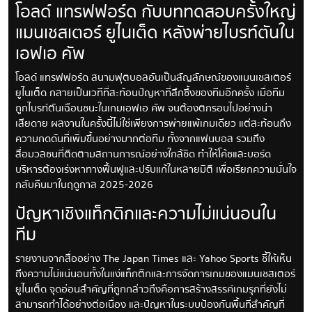
โอลด์ แทรฟฟอร์ด กับบททดสอบครั้งใหญ่
แมนเชสเตอร์ ยูไนเต็ด หลังพ่ายไบรท์ตันใน
เอฟเอ คัพ
โอลด์ แทรฟฟอร์ด สนามฟุตบอลอันเป็นสัญลักษณ์ของแมนเชสเตอร์
ยูไนเต็ด กลายเป็นเวทีที่สะท้อนปัญหาที่ลึกซึ้งของทีมอีกครั้ง เมื่อทีม
ถูกไบรท์ตันเฉือนชนะในเกมเอฟเอ คัพ จนต้องตกรอบไปอย่างน่า
เสียดาย ผลงานในครั้งนี้ไม่ใช่เพียงการพ่ายแพ้เกมเดียว แต่สะท้อนถึง
ความกดดันที่เพิ่มขึ้นอย่างมากต่อทีม ทั้งจากแฟนบอล รวมถึง
สื่อมวลชนที่ติดตามสถานการณ์อย่างใกล้ชิด ทำให้โค้ชและบอร์ด
บริหารต้องเร่งหาทางฟื้นฟูและปรับแก้ในหลายมิติ เพื่อเรียกความมั่นใจ
กลับคืนมาในฤดูกาล 2025-2026
ปัญหาเชิงแท็กติกและความไม่แน่นอนใน
ทีม
รายงานจากสื่ออย่าง The Japan Times และ Yahoo Sports ชี้ให้เห็น
ถึงความไม่แน่นอนทั้งในแง่แท็กติกและการจัดการเกมของแมนเชสเตอร์
ยูไนเต็ด จุดอ่อนสำคัญที่ถูกกล่าวถึงคือการสร้างสรรค์เกมรุกที่ยังไม่
สามารถทำได้อย่างต่อเนื่อง และปัญหาในระบบป้องกันพื้นที่สำคัญที่