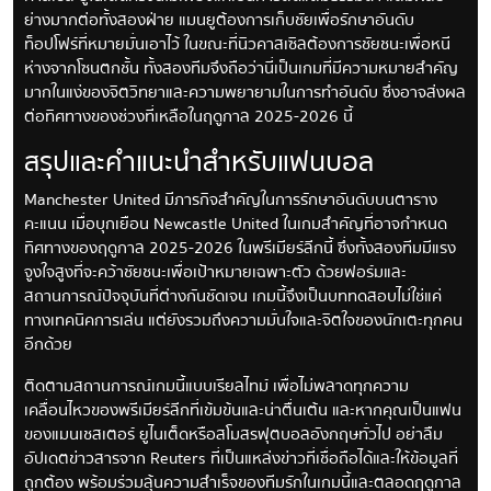
ย่างมากต่อทั้งสองฝ่าย แมนยูต้องการเก็บชัยเพื่อรักษาอันดับ
ท็อปโฟร์ที่หมายมั่นเอาไว้ ในขณะที่นิวคาสเซิลต้องการชัยชนะเพื่อหนี
ห่างจากโซนตกชั้น ทั้งสองทีมจึงถือว่านี่เป็นเกมที่มีความหมายสำคัญ
มากในแง่ของจิตวิทยาและความพยายามในการทำอันดับ ซึ่งอาจส่งผล
ต่อทิศทางของช่วงที่เหลือในฤดูกาล 2025-2026 นี้
สรุปและคำแนะนำสำหรับแฟนบอล
Manchester United มีภารกิจสำคัญในการรักษาอันดับบนตาราง
คะแนน เมื่อบุกเยือน Newcastle United ในเกมสำคัญที่อาจกำหนด
ทิศทางของฤดูกาล 2025-2026 ในพรีเมียร์ลีกนี้ ซึ่งทั้งสองทีมมีแรง
จูงใจสูงที่จะคว้าชัยชนะเพื่อเป้าหมายเฉพาะตัว ด้วยฟอร์มและ
สถานการณ์ปัจจุบันที่ต่างกันชัดเจน เกมนี้จึงเป็นบททดสอบไม่ใช่แค่
ทางเทคนิคการเล่น แต่ยังรวมถึงความมั่นใจและจิตใจของนักเตะทุกคน
อีกด้วย
ติดตามสถานการณ์เกมนี้แบบเรียลไทม์ เพื่อไม่พลาดทุกความ
เคลื่อนไหวของพรีเมียร์ลีกที่เข้มข้นและน่าตื่นเต้น และหากคุณเป็นแฟน
ของแมนเชสเตอร์ ยูไนเต็ดหรือสโมสรฟุตบอลอังกฤษทั่วไป อย่าลืม
อัปเดตข่าวสารจาก Reuters ที่เป็นแหล่งข่าวที่เชื่อถือได้และให้ข้อมูลที่
ถูกต้อง พร้อมร่วมลุ้นความสำเร็จของทีมรักในเกมนี้และตลอดฤดูกาล