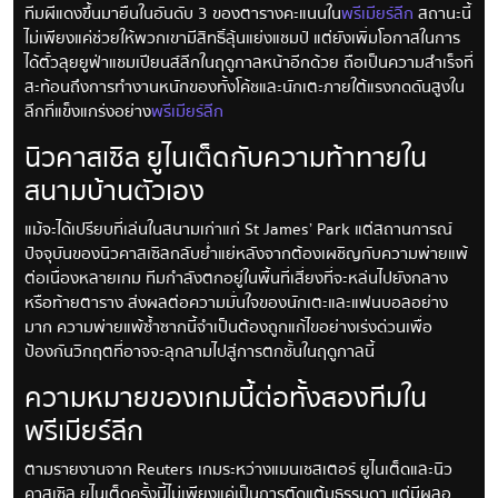
ทีมผีแดงขึ้นมายืนในอันดับ 3 ของตารางคะแนนใน
พรีเมียร์ลีก
สถานะนี้
ไม่เพียงแค่ช่วยให้พวกเขามีสิทธิ์ลุ้นแย่งแชมป์ แต่ยังเพิ่มโอกาสในการ
ได้ตั๋วลุยยูฟ่าแชมเปียนส์ลีกในฤดูกาลหน้าอีกด้วย ถือเป็นความสำเร็จที่
สะท้อนถึงการทำงานหนักของทั้งโค้ชและนักเตะภายใต้แรงกดดันสูงใน
ลีกที่แข็งแกร่งอย่าง
พรีเมียร์ลีก
นิวคาสเซิล ยูไนเต็ดกับความท้าทายใน
สนามบ้านตัวเอง
แม้จะได้เปรียบที่เล่นในสนามเก่าแก่ St James’ Park แต่สถานการณ์
ปัจจุบันของนิวคาสเซิลกลับย่ำแย่หลังจากต้องเผชิญกับความพ่ายแพ้
ต่อเนื่องหลายเกม ทีมกำลังตกอยู่ในพื้นที่เสี่ยงที่จะหล่นไปยังกลาง
หรือท้ายตาราง ส่งผลต่อความมั่นใจของนักเตะและแฟนบอลอย่าง
มาก ความพ่ายแพ้ซ้ำซากนี้จำเป็นต้องถูกแก้ไขอย่างเร่งด่วนเพื่อ
ป้องกันวิกฤตที่อาจจะลุกลามไปสู่การตกชั้นในฤดูกาลนี้
ความหมายของเกมนี้ต่อทั้งสองทีมใน
พรีเมียร์ลีก
ตามรายงานจาก Reuters เกมระหว่างแมนเชสเตอร์ ยูไนเต็ดและนิว
คาสเซิล ยูไนเต็ดครั้งนี้ไม่เพียงแค่เป็นการตัดแต้มธรรมดา แต่มีผลอ