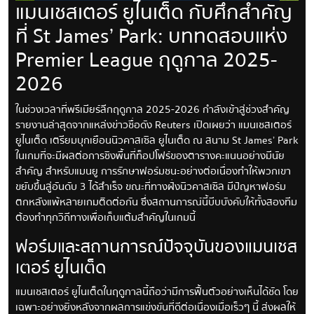
แมนเชสเตอร์ ยูไนเต็ด กับศึกสำคัญ
ที่ St James’ Park: บททดสอบแห่ง
Premier League ฤดูกาล 2025-
2026
ในช่วงเวลาที่พรีเมียร์ลีกฤดูกาล 2025-2026 กำลังเข้าสู่ช่วงสำคัญ
รายงานล่าสุดจากแหล่งข่าวชื่อดัง Reuters เปิดเผยว่า แมนเชสเตอร์
ยูไนเต็ด เตรียมบุกเยือนนิวคาสเซิล ยูไนเต็ด ณ สนาม St James’ Park
ในเกมที่จะมีผลต่อการชิงพื้นที่ท็อปโฟร์ของตารางคะแนนอย่างมีนัย
สำคัญ สำหรับแมนยู การรักษาฟอร์มชนะอย่างต่อเนื่องทำให้พวกเขา
ขยับขึ้นสู่อันดับ 3 ได้สำเร็จ ขณะที่ทางฝั่งนิวคาสเซิล มีปัญหาฟอร์ม
ตกหลังแพ้หลายเกมติดต่อกัน ซึ่งสถานการณ์นี้บีบบังคับให้ทั้งสองทีม
ต้องทำทุกวิถีทางเพื่อเก็บแต้มสำคัญในเกมนี้
ฟอร์มและสถานการณ์ปัจจุบันของแมนเชส
เตอร์ ยูไนเต็ด
แมนเชสเตอร์ ยูไนเต็ดในฤดูกาลนี้ถือว่ามีการฟื้นตัวอย่างเห็นได้ชัด โดย
เฉพาะอย่างยิ่งหลังจากผลการแข่งขันที่ดีต่อเนื่องเมื่อเร็วๆ นี้ ส่งผลให้