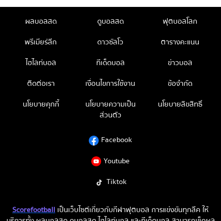
ผลบอลสด
ดูบอลสด
ฟุตบอลโลก
พรีเมียร์ลีก
ดาวซัลโว
ตารางคะแนน
ไฮไลท์บอล
ทีเด็ดบอล
ข่าวบอล
ติดต่อเรา
เงื่อนไขการใช้งาน
ข้อจำกัด
นโยบายคุกกี้
นโยบายความเป็น
นโยบายลิขสิทธิ์
ส่วนตัว
Facebook
Youtube
Tiktok
Scorefootball
เป็นเว็บไซต์เกี่ยวกับกีฬาฟุตบอล การแข่งขันทุกลีค ให้
บริการทั้ง ผลบอลสด ดูบอลสด ไฮไลท์บอล และทีเด็ดบอล สามารถเช็คผล