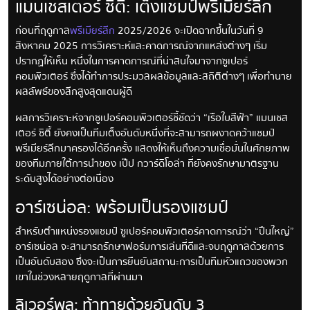
แมนเชสเตอร์ ซิตี้: เต็งแชมป์พรีเมียร์ลีก
ก่อนที่ฤดูกาล
พรีเมียร์ลีก
2025/2026 จะเปิดฉากขึ้นในวันที่ 9
สิงหาคม 2025 การวิเคราะห์และคาดการณ์จากแหล่งต่างๆ เริ่ม
ปรากฏให้เห็น หนึ่งในการคาดการณ์ที่น่าสนใจมาจากซูเปอร์
คอมพิวเตอร์ ซึ่งได้ทำการประมวลผลข้อมูลและสถิติต่างๆ เพื่อทำนาย
ผลลัพธ์ของลีกสูงสุดแดนผู้ดี
ผลการวิเคราะห์จากซูเปอร์คอมพิวเตอร์ชี้ชัดว่า “เรือใบสีฟ้า” แมนเชส
เตอร์ ซิตี้ ยังคงเป็นทีมเต็งอันดับหนึ่งที่จะสามารถผงาดคว้าแชมป์
พรีเมียร์ลีกมาครองได้อีกครั้ง แสดงให้เห็นถึงความเชื่อมั่นในศักยภาพ
ของทีมภายใต้การนำของ เป๊ป กวาร์ดิโอล่า ที่ยังคงรักษามาตรฐาน
ระดับสูงได้อย่างต่อเนื่อง
อาร์เซน่อล: พร้อมเป็นรองแชมป์
สำหรับตำแหน่งรองแชมป์ ซูเปอร์คอมพิวเตอร์คาดการณ์ว่า “ปืนใหญ่”
อาร์เซน่อล จะสามารถรักษาฟอร์มการเล่นที่ดีและจบฤดูกาลด้วยการ
เป็นอันดับสอง ซึ่งจะเป็นการยืนยันสถานะการเป็นทีมหัวแถวของพวก
เขาในช่วงหลายฤดูกาลที่ผ่านมา
ลิเวอร์พูล: ท้าทายด้วยอันดับ 3