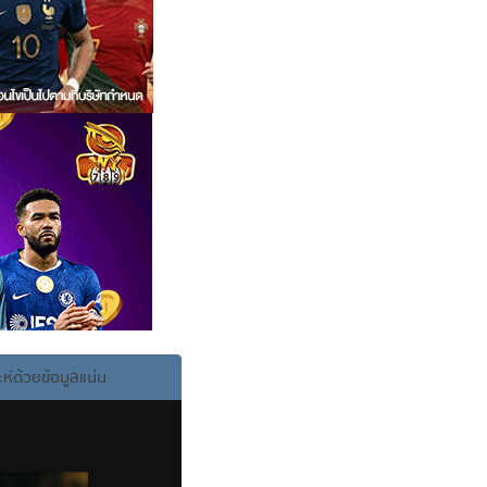
ห์ด้วยข้อมูลแน่น