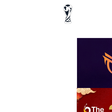
ฟุตบอลโลก
ด