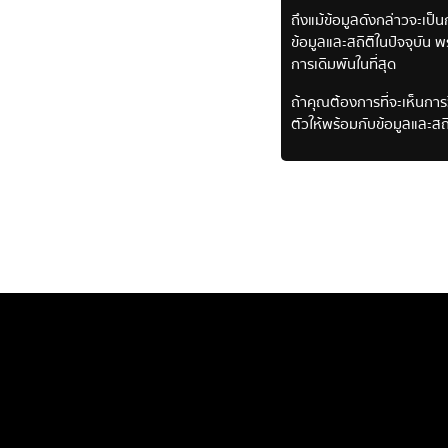
ถึงแม้ข้อมูลดังกล่าวจะเป็
ข้อมูลและสถิติในปัจจุบัน 
การเดิมพันในที่สุด
ถ้าคุณต้องการที่จะเห็นกา
ตัวให้พร้อมกับข้อมูลและส