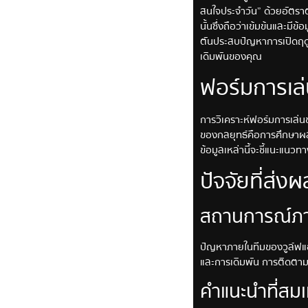
สนใจประจำวัน” ด้วยอัตราต
นั้นซึ่งถือว่าเข้มข้นและมีข
ตันประสบปัญหาการเปิดฤดูกาล
เดิมพันของคุณ
ฟอร์มการเล่
การวิเคราะห์ฟอร์มการเล่นข
ของกลยุทธ์คือการศึกษาผล
ข้อมูลเหล่านี้จะชี้แนะแน
ปัจจัยที่ส่ง
สถานการณ์ภา
ปัญหาภายในทีมของวูล์ฟแฮ
และการเดิมพัน การติดตามข
คำแนะนำที่สม