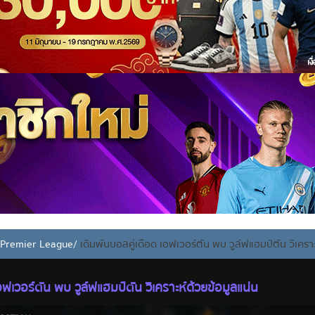
ง Premier League
/
เดิมพันบอลคู่เดือด เอฟเวอร์ตัน พบ วูล์ฟแฮมป์ตัน วิเคราะ
อฟเวอร์ตัน พบ วูล์ฟแฮมป์ตัน วิเคราะห์ด้วยข้อมูลแน่น