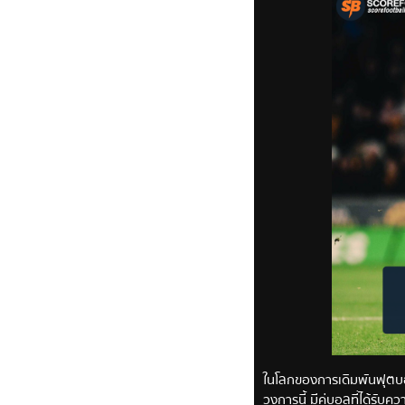
ในโลกของการเดิมพันฟุตบอล
วงการนี้ มีคู่บอลที่ได้รับ