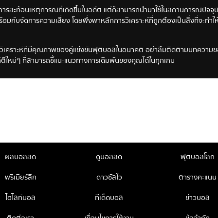
นการสะท้อนเหตุการณ์ที่เกิดขึ้นในอดีต แต่ก็สามารถนำมาใช้ในสถานการณ์ปัจจุบ
พร้อมกับจัดการความเสี่ยง โดยพึ่งพาหลักการวิเคราะห์ที่ถูกต้องเป็นสิ่งที่จะท
รวิเคราะห์ที่มีคุณภาพของคู่แข่งขันฟุตบอลในอนาคต อย่าลืมติดตามบทความขอ
ถิติใหม่ๆ ที่สามารถชี้แนะแนวทางการเดิมพันของคุณได้ในทุกเกม
ผลบอลสด
ดูบอลสด
ฟุตบอลโลก
พรีเมียร์ลีก
ดาวซัลโว
ตารางคะแนน
ไฮไลท์บอล
ทีเด็ดบอล
ข่าวบอล