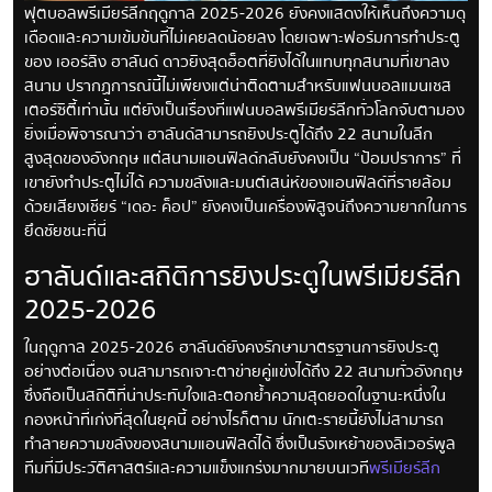
ฟุตบอลพรีเมียร์ลีกฤดูกาล 2025-2026 ยังคงแสดงให้เห็นถึงความดุ
เดือดและความเข้มข้นที่ไม่เคยลดน้อยลง โดยเฉพาะฟอร์มการทำประตู
ของ เออร์ลิง ฮาลันด์ ดาวยิงสุดฮ็อตที่ยิงได้ในแทบทุกสนามที่เขาลง
สนาม ปรากฏการณ์นี้ไม่เพียงแต่น่าติดตามสำหรับแฟนบอลแมนเชส
เตอร์ซิตี้เท่านั้น แต่ยังเป็นเรื่องที่แฟนบอลพรีเมียร์ลีกทั่วโลกจับตามอง
ยิ่งเมื่อพิจารณาว่า ฮาลันด์สามารถยิงประตูได้ถึง 22 สนามในลีก
สูงสุดของอังกฤษ แต่สนามแอนฟิลด์กลับยังคงเป็น “ป้อมปราการ” ที่
เขายังทำประตูไม่ได้ ความขลังและมนต์เสน่ห์ของแอนฟิลด์ที่รายล้อม
ด้วยเสียงเชียร์ “เดอะ ค็อป” ยังคงเป็นเครื่องพิสูจน์ถึงความยากในการ
ยึดชัยชนะที่นี่
ฮาลันด์และสถิติการยิงประตูในพรีเมียร์ลีก
2025-2026
ในฤดูกาล 2025-2026 ฮาลันด์ยังคงรักษามาตรฐานการยิงประตู
อย่างต่อเนื่อง จนสามารถเจาะตาข่ายคู่แข่งได้ถึง 22 สนามทั่วอังกฤษ
ซึ่งถือเป็นสถิติที่น่าประทับใจและตอกย้ำความสุดยอดในฐานะหนึ่งใน
กองหน้าที่เก่งที่สุดในยุคนี้ อย่างไรก็ตาม นักเตะรายนี้ยังไม่สามารถ
ทำลายความขลังของสนามแอนฟิลด์ได้ ซึ่งเป็นรังเหย้าของลิเวอร์พูล
ทีมที่มีประวัติศาสตร์และความแข็งแกร่งมากมายบนเวที
พรีเมียร์ลีก