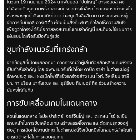
ในวันที่ 19 กันยายน 2024 นี้ แฟนบอล “ปืนใหญ่” อาร์เซน่อล คง
กำลังจับตาดูความพร้อมของทีมรักอย่างใกล้ชิด โดยเฉพาะอย่างยิ่งใน
เรื่องของขุมกำลังนักเตะที่คาดว่าจะถูกส่งลงสนาม การจัดทัพของผู้
จัดการทีมมิเกล อาร์เตต้า ย่อมเป็นสิ่งที่แฟนๆ ทั่วโลกให้ความสนใจ
เพื่อดูว่าใครจะได้รับโอกาสลงสนามในเกมสำคัญนี้ และทีมจะใช้แผนการ
เล่นแบบใดเพื่อรับมือกับคู่แข่ง
ขุมกำลังแนวรับที่แกร่งกล้า
จากข้อมูลที่เปิดเผยออกมา คาดการณ์ว่าผู้เล่นตัวหลักหลายคนยังคง
เป็นกำลังสำคัญ โดยเฉพาะแนวรับที่นำโดย ดาบิด ราย่า ในตำแหน่งผู้
รักษาประตู และแผงแบ็คโฟร์ที่แข็งแกร่งอย่าง เบน ไวท์, วิลเลี่ยม ซาลิ
บา, กาเบรียล มากัลเญส และ ยูร์เรียน ทิมเบอร์ ที่จะช่วยสร้างความ
มั่นคงให้กับทีม
การขับเคลื่อนเกมในแดนกลาง
ส่วนในแดนกลาง โธมัส ปาร์เตย์, จอร์จินโญ่ และ เดแคลน ไรซ์ จะเป็น
แกนหลักในการขับเคลื่อนเกม สร้างสรรค์โอกาส และตัดเกมรุกของคู่
ต่อสู้ การเลือกใช้งานนักเตะในตำแหน่งนี้จึงเป็นหนึ่งในกลยุทธ์สำคัญที่
อาร์เตต้าจะใช้ในการควบคุมเกม