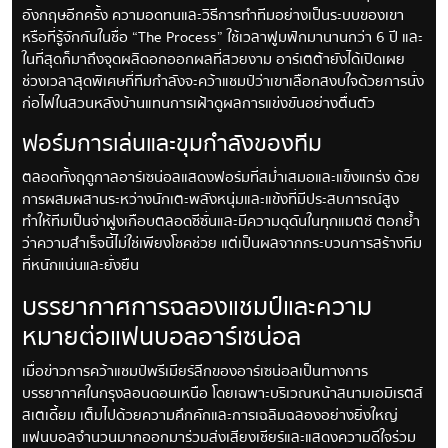
อังกฤษอีกครั้ง ความอดทนและวิธีการทำทีมอย่างเป็นระบบของเขา
หรือที่รู้จักกันในชื่อ “The Process” ใช้เวลาฟูมฟักมานานกว่า 6 ปี และ
ในที่สุดก็มาถึงจุดผลิดอกออกผลที่สวยงาม อาร์เตต้ายังได้เปิดเผย
ช่วงเวลาสุดพิเศษที่ทีมกำลังจะคว้าแชมป์ว่าเขาเลือกสงบใจด้วยการนั่ง
ก่อไฟในสวนหลังบ้านแทนการเฝ้าดูผลการแข่งขันอย่างตื่นตัว
ฟอร์มการเล่นและขุมกำลังของทีม
ตลอดทั้งฤดูกาลอาร์เซน่อลแสดงฟอร์มที่สม่ำเสมอและแข็งแกร่ง ด้วย
การผสมผสานระหว่างนักเตะพลังหนุ่มและแข้งที่มีประสบการณ์สูง
ทำให้ทีมเป็นจ่าฝูงเกือบตลอดซีซั่นและมีความดุดันในทุกแมตช์ ตอกย้ำ
ว่าความสำเร็จนี้ไม่ใช่เพียงโชคช่วย แต่เป็นผลจากกระบวนการสร้างทีม
ที่หนักแน่นและยั่งยืน
บรรยากาศการฉลองแชมป์และความ
หมายต่อแฟนบอลอาร์เซน่อล
เมื่อข่าวการคว้าแชมป์พรีเมียร์ลีกของอาร์เซน่อลเป็นทางการ
บรรยากาศในกรุงลอนดอนเหนือ โดยเฉพาะบริเวณหน้าสนามเอมิเรตส์
สเตเดี้ยม เต็มไปด้วยความคึกคักและการเฉลิมฉลองอย่างยิ่งใหญ่
แฟนบอลจำนวนมากออกมาร่วมส่งเสียงเชียร์และแสดงความดีใจร่วม