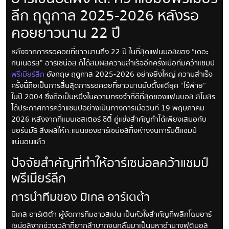
ลีก ฤดูกาล 2025-2026 หลังรอ
คอยยาวนาน 22 ปี
หลังจากการรอคอยที่ยาวนานถึง 22 ปี ในที่สุดแฟนบอลของ “เดอะ
กันเนอร์ส” อาร์เซน่อล ก็ได้สัมผัสความสำเร็จอีกครั้งเมื่อทีมคว้าแชมป์
พรีเมียร์ลีก
อังกฤษ ฤดูกาล 2025-2026 อย่างยิ่งใหญ่ ความสำเร็จ
ครั้งนี้ถือเป็นการสิ้นสุดการรอคอยที่ยาวนานนับตั้งแต่ยุค “ไร้พ่าย”
ในปี 2004 ซึ่งถือเป็นหนึ่งในความทรงจำที่ดีที่สุดของแฟนบอล สโมสร
ได้ประกาศการคว้าแชมป์อย่างเป็นทางการเมื่อวันที่ 19 พฤษภาคม
2026 หลังจากที่แมนเชสเตอร์ ซิตี้ คู่แข่งสำคัญทำได้เพียงเสมอกับ
บอร์นมัธ ส่งผลให้คะแนนของอาร์เซน่อลทิ้งห่างจนการันตีแชมป์
แน่นอนแล้ว
ปัจจัยสำคัญที่ทำให้อาร์เซน่อลคว้าแชมป์
พรีเมียร์ลีก
การนำทีมของ มิเกล อาร์เตต้า
มิเกล อาร์เตต้า ผู้จัดการทีมชาวสเปน เป็นหัวใจสำคัญที่พลิกโฉมอาร์
เซน่อลจากช่วงเวลาที่ยากลำบากจนกลับมาเป็นมหาอำนาจฟุตบอล