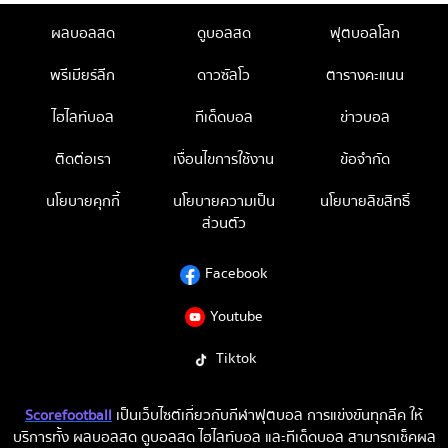
ผลบอลสด
ดูบอลสด
ฟุตบอลโลก
พรีเมียร์ลีก
ดาวซัลโว
ตารางคะแนน
ไฮไลท์บอล
ทีเด็ดบอล
ข่าวบอล
ติดต่อเรา
เงื่อนไขการใช้งาน
ข้อจำกัด
นโยบายคุกกี้
นโยบายความเป็น
นโยบายลิขสิทธิ์
ส่วนตัว
Facebook
Youtube
Tiktok
Scorefootball
เป็นเว็บไซต์เกี่ยวกับกีฬาฟุตบอล การแข่งขันทุกลีค ให้
บริการทั้ง ผลบอลสด ดูบอลสด ไฮไลท์บอล และทีเด็ดบอล สามารถเช็คผล