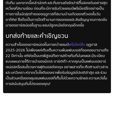
กับทีม นอกจากนี้เหล่านักเตะและทีมงานยังจัดปาร์ตี้ฉลองกันอย่างสุด
เหวี่ยงที่สนามซ้อม ก่อนที่จะมีการรับถ้วยแชมป์พรีเมียร์ลีกอย่างเป็น
ทางการในนัดสุดท้ายของฤดูกาลที่สนามบ้านเกิดของตัวเองในวัน
อาทิตย์ ซึ่งถือเป็นการปิดตำนานการรอคอยและส่งสัญญาณการกลับ
มาของอาร์เซน่อลในฐานะแชมป์ลูกหนังอังกฤษอีกครั้ง
บทส่งท้ายและคำเชิญชวน
ความสำเร็จของอาร์เซน่อลในการคว้าแชมป์
พรีเมียร์ลีก
ฤดูกาล
2025-2026 ไม่เพียงแค่เติมเต็มความฝันแฟนบอลที่รอคอยมานานถึง
22 ปีเท่านั้น แต่ยังเป็นบทพิสูจน์ถึงการสร้างทีมที่มั่นคงและมีระเบียบ
แบบแผนภายใต้การนำของมิเกล อาร์เตต้า หากคุณเป็นแฟนบอลอาร์
เซน่อลหรือสนใจวงการฟุตบอลอังกฤษ อย่าพลาดที่จะติดตามข่าวสาร
และบทวิเคราะห์จากเว็บไซต์ของเราเพื่อรับข้อมูลอัปเดตล่าสุด และร่วม
เป็นส่วนหนึ่งของชุมชนแฟนบอลที่เต็มไปด้วยความรักและความหวังใน
การสนับสนุนทีมโปรดของคุณ!