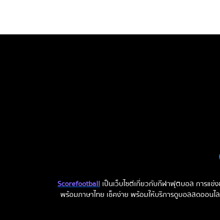
Scorefootball
เป็นเว็บไซต์เกี่ยวกับกีฬาฟุตบอล การแข
พร้อมภาษาไทย เช็คง่าย พร้อมให้บริการดูบอลสดออนไลน์ แ