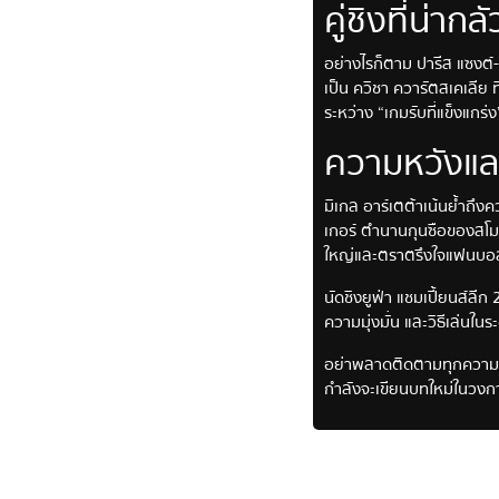
คู่ชิงที่น่า
อย่างไรก็ตาม ปารีส แซงต์-แช
เป็น ควิชา ควารัตสเคเลีย ท
ระหว่าง “เกมรับที่แข็งแกร
ความหวังแล
มิเกล อาร์เตต้าเน้นย้ำถึง
เกอร์ ตำนานกุนซือของสโมส
ใหญ่และตราตรึงใจแฟนบอลท
นัดชิงยูฟ่า แชมเปี้ยนส์
ความมุ่งมั่น และวิธีเล่นใ
อย่าพลาดติดตามทุกความเคลื
กำลังจะเขียนบทใหม่ในวงก