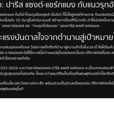
กลัว: ปารีส แซงต์-แชร์กแมง กับแนวรุก
ร์กแมง ทีมที่นำโดยกุนซือหลุยส์ เอ็นริเก้ ก็ไม่ใช่คู่แข่งที่ง่ายดาย ทีมเปแอสเชม
ี่กดไปแล้ว 10 ประตูในทัวร์นาเมนต์ สร้างการโจมตีที่น่ากลัว ทำให้นัดชิงนี้กล
่ง” ของอาร์เซน่อล และ “เกมรุกที่เฉียบคม” ของปารีส แซงต์-แชร์กแมง
ะแรงบันดาลใจจากตำนานสู่เป้าหมาย
ความสมดุลของทีมและวินัยทางแท็กติกที่นำมาสู่ความสำเร็จในเวลานี้ ซึ่งได้รับค
ร อาร์เซน่อลหวังใช้โอกาสนี้คว้าแชมป์ยุโรปสมัยแรกในประวัติศาสตร์สโมสร เพ
ั่วโลกอย่างแท้จริง
ลีก 2025-2026 ระหว่างอาร์เซน่อลและปารีส แซงต์-แชร์กแมง จะเป็นบททดส
นระดับสูงสุดของทั้งสองทีม ใครจะคว้าแชมป์จึงเป็นเรื่องที่แฟนฟุตบอลทั่วโลกติ
่อนไหวและวิเคราะห์เจาะลึก พร้อมร่วมเป็นส่วนหนึ่งของประวัติศาสตร์ครั้งนี้ไ
ารฟุตบอลยุโรป!