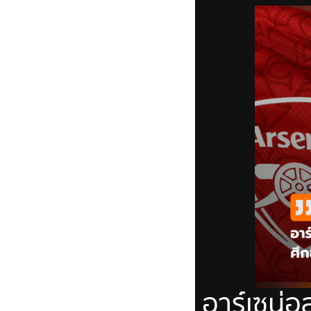
อาร์เซน่อล