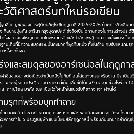
วัติศาสตร์บทใหม่รอเขียน
าสู่จุดสำคัญของวงการฟุตบอลยุโรปในฤดูกาล 2025-2026 ด้วยการลงเล่นนัดชิง
มง ที่สนามปุสกัส อารีนา กรุงบูดาเปสต์ ซึ่งถือเป็นโอกาสทองในการสร้างประว
ร็จอย่างยิ่งใหญ่มาก่อนในพรีเมียร์ลีกและกำลังจะพิสูจน์ความแข็งแกร่งในเวท
ฐานะทีมที่มีความสมดุลและมั่นคงมากที่สุดทีมหนึ่ง ทั้งในด้านเกมรับและเกมรุ
อย่างใจจดใจจ่อ
่งและสมดุลของอาร์เซน่อลในฤดูกาลน
บคำชื่นชมอย่างต่อเนื่องว่าเป็นหนึ่งในทีมที่เล่นได้อย่างครบเครื่องและมีระเบียบ
ของผู้รักษาประตู ดาบิด รายา ที่เก็บคลีนชีตได้ถึง 9 นัดจากช่วงไร้พ่าย 14 เ
 และ กาเบรียล มากัลเญส เป็นหัวใจหลักในแนวรับที่ยากจะเจาะผ่านได้
มรุกที่พร้อมบุกทำลาย
 เดแคลน ไรซ์ ที่ทำหน้าที่คุมจังหวะเกมและเชื่อมต่อทั้งเกมรุกและรับได้อย่าง
ด้วยการทำไป 5 ประตูในยูฟ่า แชมเปี้ยนส์ลีกฤดูกาลนี้ พร้อมกับบทบาทสำคัญใน
าย