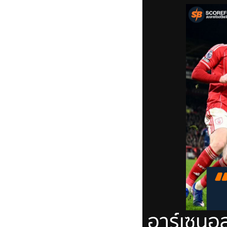
อาร์เซนอ