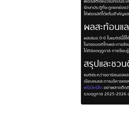
ฟอเรสต์ใช้แนวรับที่เป็นระ
รักษาประตูที่จะถูกยกย่อง
ให้ฟอเรสต์ได้แต้มสำคัญและ
ผลสะท้อนแ
ผลเสมอ 0-0 ในแมตช์นี้ชี้ให
ในกรอบเขตโทษและการส่งบอ
ได้ตลอดฤดูกาล การเรียนรู
สรุปและชวน
แมตช์ระหว่างอาร์เซนอลและ
เฉียบคมและการบริหารแรงงา
พรีเมียร์ลีก
อย่าพลาดติดตา
รวมฤดูกาล 2025-2026 อย่