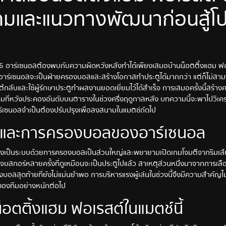
์เกมและแนวทางพัฒนาก่อนสู้
26 อาร์เซนอลต้องพบกับความผิดหวังหลังทำได้เพียงเสมอบ้านน็อตติ้งแฮม ฟอเ
้ว่าอาร์เซนอลจะเป็นฝ่ายครองบอลและสร้างโอกาสทำประตูได้มากกว่า แต่ก็ไม่ส
ต้กลับและใช้ผู้รักษาประตูทำผลงานยอดเยี่ยมไว้ได้สำเร็จ การเสมอครั้งนี้สร้า
มที่หวังประคองอันดับบนตารางในช่วงครึ่งฤดูกาลหลัง บทความนี้จะพาไปวิเค
ร์เซนอลจำเป็นต้องปรับปรุงเพื่อลงสนามในแมตช์ถัดไป
และการครองบอลของอาร์เซนอล
่างเป็นระบบด้วยการครองบอลเป็นส่วนใหญ่และพยายามเปิดเกมโจมตีจากริมเส้น
สกอร์หลายครั้งที่ดูเหมือนจะเป็นประตูไปแล้ว สาเหตุส่วนหนึ่งมาจากการเลื
อลสุดท้ายที่ยังไม่แม่นยำพอ การบริหารแรงผู้เล่นในช่วงนี้จึงมีความสำคัญไ
องทีมอย่างหนักต่อไป
็อตติ้งแฮม ฟอเรสต์ในแมตช์นี้