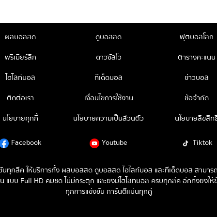
ผลบอลสด
ดูบอลสด
ฟุตบอลโลก
พรีเมียร์ลีก
ดาวซัลโว
ตารางคะแนน
ไฮไลท์บอล
ทีเด็ดบอล
ข่าวบอล
ติดต่อเรา
เงื่อนไขการใช้งาน
ข้อจำกัด
นโยบายคุกกี้
นโยบายความเป็นส่วนตัว
นโยบายลิขสิทธิ
Facebook
Youtube
Tiktok
่งขันทุกลีค ให้บริการทั้ง ผลบอลสด ดูบอลสด ไฮไลท์บอล และทีเด็ดบอล สาม
บบ Full HD คมชัด ไม่มีกระตุก และยังมีไฮไลท์บอล ครบทุกลีค อีกทั้งยังให้ข
ทุกการแข่งขัน การันตีแม่นทุกคู่