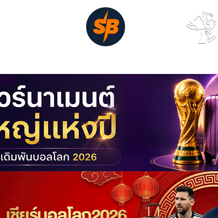
ูบอลสด
หน้าหลัก
ดาวซัลโว