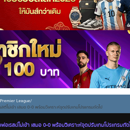
ง Premier League
/
ต์ไม่เข้า เสมอ 0-0 พร้อมวิเคราะห์จุดปรับเกมโปรแกรมถัดไป
ฟอเรสต์ไม่เข้า เสมอ 0-0 พร้อมวิเคราะห์จุดปรับเกมโปรแกรมถัด