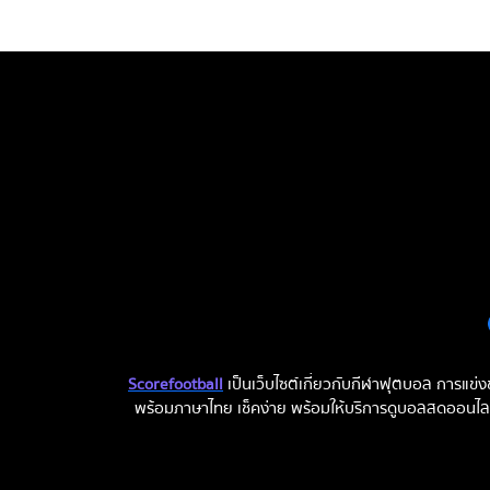
Scorefootball
เป็นเว็บไซต์เกี่ยวกับกีฬาฟุตบอล การแข
พร้อมภาษาไทย เช็คง่าย พร้อมให้บริการดูบอลสดออนไลน์ แ