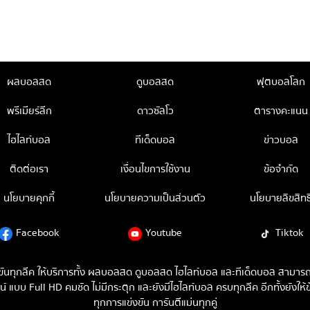
ผลบอลสด
ดูบอลสด
ฟุตบอลโลก
พรีเมียร์ลีก
ดาวซัลโว
ตารางคะแนน
ไฮไลท์บอล
ทีเด็ดบอล
ข่าวบอล
ติดต่อเรา
เงื่อนไขการใช้งาน
ข้อจำกัด
นโยบายคุกกี้
นโยบายความเป็นส่วนตัว
นโยบายลิขสิทธิ
Facebook
Youtube
Tiktok
่งขันทุกลีค ให้บริการทั้ง ผลบอลสด ดูบอลสด ไฮไลท์บอล และทีเด็ดบอล สาม
บบ Full HD คมชัด ไม่มีกระตุก และยังมีไฮไลท์บอล ครบทุกลีค อีกทั้งยังให้ข
ทุกการแข่งขัน การันตีแม่นทุกคู่