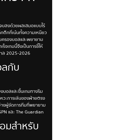
พูลจบลงด้วยผลเสมอแบบไร้
กติกที่เน้นทั้งความเหนียว
ยายามครองบอลและพยายาม
จเกมนี้จึงเป็นการชี้ให้
ดูกาล 2025-2026
อลกับ
องบอลและขึ้นเกมทางริม
จังหวะการเล่นของฝ่ายตรง
่างผู้จัดการทีมที่พยายาม
ESPN และ The Guardian
้อมสำหรับ