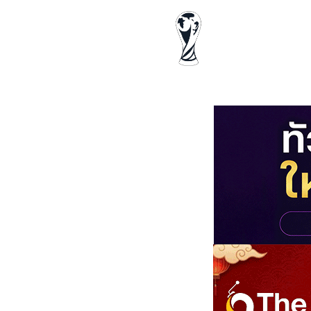
ฟุตบอลโลก
ด