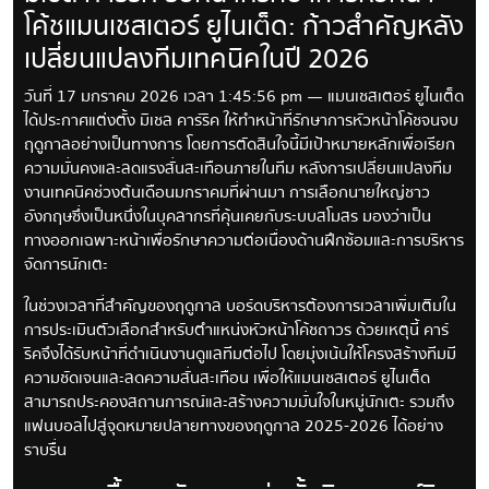
โค้ชแมนเชสเตอร์ ยูไนเต็ด: ก้าวสำคัญหลัง
เปลี่ยนแปลงทีมเทคนิคในปี 2026
วันที่ 17 มกราคม 2026 เวลา 1:45:56 pm — แมนเชสเตอร์ ยูไนเต็ด
ได้ประกาศแต่งตั้ง มิเชล คาร์ริค ให้ทำหน้าที่รักษาการหัวหน้าโค้ชจนจบ
ฤดูกาลอย่างเป็นทางการ โดยการตัดสินใจนี้มีเป้าหมายหลักเพื่อเรียก
ความมั่นคงและลดแรงสั่นสะเทือนภายในทีม หลังการเปลี่ยนแปลงทีม
งานเทคนิคช่วงต้นเดือนมกราคมที่ผ่านมา การเลือกนายใหญ่ชาว
อังกฤษซึ่งเป็นหนึ่งในบุคลากรที่คุ้นเคยกับระบบสโมสร มองว่าเป็น
ทางออกเฉพาะหน้าเพื่อรักษาความต่อเนื่องด้านฝึกซ้อมและการบริหาร
จัดการนักเตะ
ในช่วงเวลาที่สำคัญของฤดูกาล บอร์ดบริหารต้องการเวลาเพิ่มเติมใน
การประเมินตัวเลือกสำหรับตำแหน่งหัวหน้าโค้ชถาวร ด้วยเหตุนี้ คาร์
ริคจึงได้รับหน้าที่ดำเนินงานดูแลทีมต่อไป โดยมุ่งเน้นให้โครงสร้างทีมมี
ความชัดเจนและลดความสั่นสะเทือน เพื่อให้แมนเชสเตอร์ ยูไนเต็ด
สามารถประคองสถานการณ์และสร้างความมั่นใจในหมู่นักเตะ รวมถึง
แฟนบอลไปสู่จุดหมายปลายทางของฤดูกาล 2025-2026 ได้อย่าง
ราบรื่น