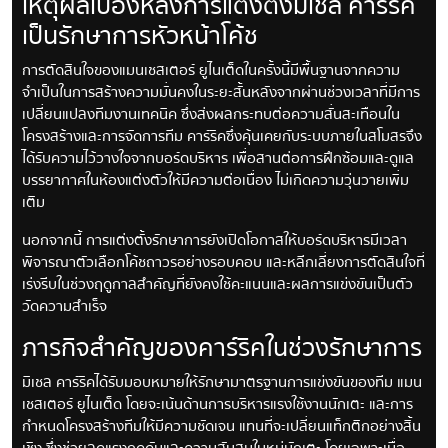
เหตุผลเบื้องหลังการแต่งตั้งมิเชล คาร์ริค
เป็นรักษาการหัวหน้าโค้ช
การตัดสินใจของแมนเชสเตอร์ ยูไนเต็ดในครั้งนี้มีพื้นฐานจากความ
จำเป็นในการสร้างความมั่นคงในระยะสั้นหลังจากผ่านช่วงเวลาที่มีการ
เปลี่ยนแปลงทีมงานเทคนิค ซึ่งส่งผลกระทบต่อความสั่นสะเทือนใน
โครงสร้างและการจัดการทีม คาร์ริคซึ่งคุ้นเคยกับระบบภายในสโมสรจึง
ได้รับความไว้วางใจจากบอร์ดบริหาร เพื่อสานต่อการฝึกซ้อมและดูแล
บรรยากาศในห้องแต่งตัวให้มีความต่อเนื่อง ไม่เกิดความวุ่นวายเพิ่ม
เติม
นอกจากนี้ การแต่งตั้งรักษาการยังเปิดโอกาสให้บอร์ดบริหารมีเวลา
พิจารณาตัวเลือกโค้ชถาวรอย่างรอบคอบ และหลีกเลี่ยงการตัดสินใจที่
เร่งรีบในช่วงฤดูกาลสำคัญที่ยังคงใช้คะแนนและผลการแข่งขันเป็นตัว
วัดความสำเร็จ
ภารกิจสำคัญของคาร์ริคในช่วงรักษาการ
มิเชล คาร์ริคได้รับมอบหมายให้รักษามาตรฐานการแข่งขันของทีม แมน
เชสเตอร์ ยูไนเต็ด โดยจะเน้นด้านการบริหารแรงใช้งานนักเตะ และการ
กำหนดโครงสร้างทีมให้มีความชัดเจน แทนที่จะเปลี่ยนแท็กติกอย่างสิ้น