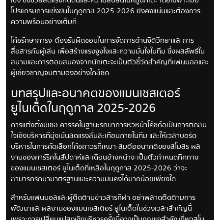
เชิง ซึ่งช่วยลดแรงกดดันและความสับสนในหมู่นักเตะ โดยเฉพาะเมื่อ
โปรแกรมการแข่งขันในฤดูกาล 2025-2026 ยังคงแน่นและต้องการ
ความพร้อมอย่างเต็มที่
โค้ชรักษาการจะต้องรับผิดชอบในการจัดการด้านจิตวิทยาและการ
สื่อสารกับผู้เล่น เพื่อสร้างแรงจูงใจและความมั่นใจในทีม ซึ่งผลลัพธ์ใน
สนามและการตอบสนองจากนักเตะจะเป็นตัวชี้วัดสำคัญที่แฟนบอลและ
ผู้เชี่ยวชาญจับตามองอย่างใกล้ชิด
บทสรุปและอนาคตของแมนเชสเตอร์
ยูไนเต็ดในฤดูกาล 2025-2026
การแต่งตั้งมิเชล คาร์ริคในฐานะรักษาการหัวหน้าโค้ชถือเป็นการตัดสิน
ใจเชิงบริหารที่มุ่งเน้นลดแรงสั่นสะเทือนภายในทีม และให้เวลาบอร์ด
บริหารในการคัดเลือกโค้ชถาวรที่เหมาะสมต่ออนาคตของสโมสร ผล
งานของคาร์ริคในสัปดาห์และเดือนข้างหน้าจะเป็นตัวกำหนดทิศทาง
ของแมนเชสเตอร์ ยูไนเต็ดที่เหลือในฤดูกาล 2025-2026 ว่าจะ
สามารถรักษามาตรฐานและความมั่นคงได้มากน้อยเพียงใด
สำหรับแฟนบอลและผู้ติดตามข่าวสารกีฬา อย่าพลาดติดตามการ
พัฒนาและผลงานของแมนเชสเตอร์ ยูไนเต็ดในช่วงเวลาสำคัญนี้
เพราะการเปลี่ยนแปลงเชิงบริหารครั้งนี้อาจเป็นกุญแจสำคัญที่พาสโม