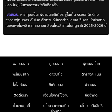
สรกลับสู่เส้นทางความสำเร็จอีกครั้ง
เชิญชวน:
หากคุณเป็นแฟนแมนเชสเตอร์ ยูไนเต็ด หรือนักติดตาม
วงการฟุตบอลระดับโลก ติดตามอัปเดตข่าวสารและวิเคราะห์อย่างต่อ
เนื่องเพื่อไม่พลาดทุกความเคลื่อนไหวสำคัญในฤดูกาล 2025-2026 นี้
ผลบอลสด
ดูบอลสด
ฟุตบอลโลก
พรีเมียร์ลีก
ดาวซัลโว
ตารางคะแนน
ไฮไลท์บอล
ทีเด็ดบอล
ข่าวบอล
ติดต่อเรา
เงื่อนไขการใช้งาน
ข้อจำกัด
นโยบายคุกกี้
นโยบายความเป็น
นโยบายลิขสิทธิ์
ส่วนตัว