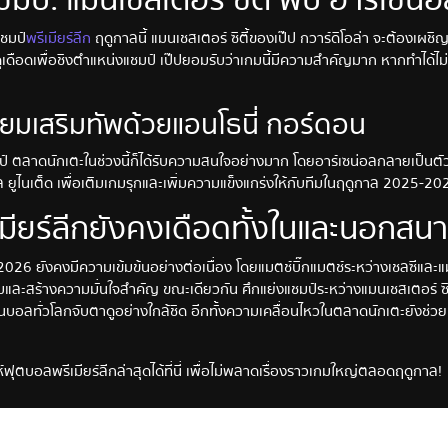
ชมป์
พรีเมียร์ลีก
ฤดูกาลนี้ แมนเชสเตอร์ ซิตี้ของเป๊ป กวาร์ดิโอล่า จะต้องเผชิญห
ุเดือดเพื่อชิงตำแหน่งแชมป์ เป๊ปยอมรับว่าเกมนี้มีความสำคัญมาก หากทำได้ไม
ียมเสริมทัพด้วยแอนโธนี่ กอร์ดอน
์ ตลาดนักเตะในช่วงนี้ก็ได้รับความสนใจอย่างมาก โดยอาร์เซน่อลกลายเป็นตัวเ
 ยูไนเต็ด เพื่อเติมเกมรุกและเพิ่มความแข็งแกร่งให้กับทีมในฤดูกาล 2025-20
เมียร์ลีกยังคงเดือดทั้งในและนอกสน
026 ยังคงมีความเข้มข้นอย่างต่อเนื่อง โดยแมตช์บิ๊กแมตช์ระหว่างเชลซีและแม
และสร้างความมั่นใจสำคัญ ขณะเดียวกัน ศึกแย่งแชมป์ระหว่างแมนเชสเตอร์ ซิตี
ฟนบอลทั่วโลกจับตาดูอย่างใกล้ชิด อีกทั้งความเคลื่อนไหวในตลาดนักเตะยังช่ว
ฟุตบอลพรีเมียร์ลีกล่าสุดได้ที่นี่ เพื่อไม่พลาดเรื่องราวเกมใหญ่ตลอดฤดูกาล!