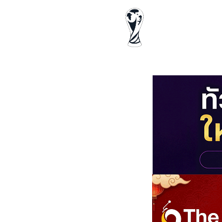
ฟุตบอลโลก
ด