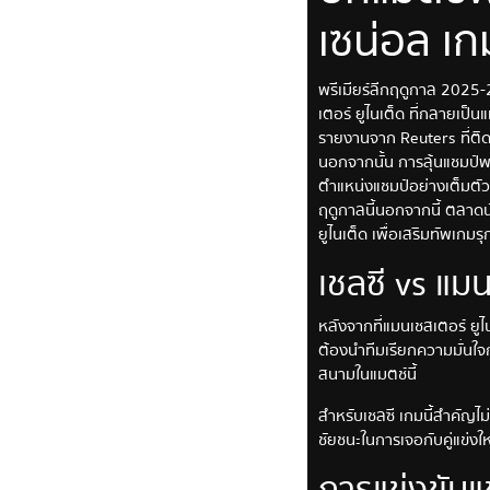
เซน่อล เ
พรีเมียร์ลีกฤดูกาล 2025-2
เตอร์ ยูไนเต็ด ที่กลายเป็น
รายงานจาก Reuters ที่ติ
นอกจากนั้น การลุ้นแชมป์พรี
ตำแหน่งแชมป์อย่างเต็มตั
ฤดูกาลนี้นอกจากนี้ ตลาดนั
ยูไนเต็ด เพื่อเสริมทัพเกม
เชลซี vs แมน
หลังจากที่แมนเชสเตอร์ ยูไน
ต้องนำทีมเรียกความมั่นใจกล
สนามในแมตช์นี้
สำหรับเชลซี เกมนี้สำคัญไม
ชัยชนะในการเจอกับคู่แข่ง
การแข่งขันแช