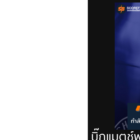
บิ๊กแมตช์พ