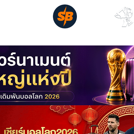
ูบอลสด
หน้าหลัก
ดาวซัลโว