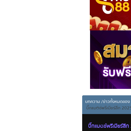
บทความ
/
ข่าวทั้งหมดขอ
บิ๊กแมตช์พรีเมียร์ลีก 202
บิ๊กแมตช์พรีเมียร์ลี