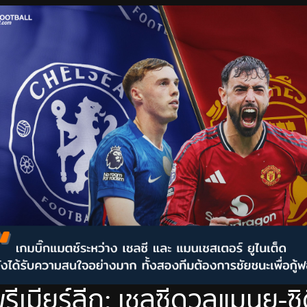
รีเมียร์ลีก: เชลซีดวลแมนยู-ซิ