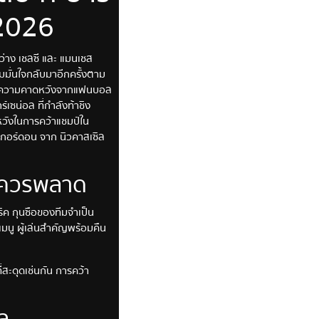
-2026
หว่าง เชลซี และ แมนเชส
ามมั่นใจกลับมาอีกครั้งตาม
นและความคาดหวังจากแฟนบอล
์เซน่อล ที่กำลังท้าชิง
วังในการคว้าแชมป์ใน
่ กอร์ดอน จาก นิวคาสเซิล
ไม่ควรพลาด
ริค กุนซือของทีมจำเป็น
 เมนู ผู้เล่นสำคัญพร้อมคืน
่สะดุดเช่นกัน การคว้า
ล