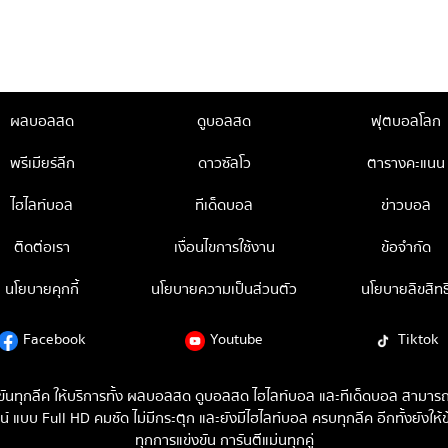
ผลบอลสด
ดูบอลสด
ฟุตบอลโลก
พรีเมียร์ลีก
ดาวซัลโว
ตารางคะแนน
ไฮไลท์บอล
ทีเด็ดบอล
ข่าวบอล
ติดต่อเรา
เงื่อนไขการใช้งาน
ข้อจำกัด
นโยบายคุกกี้
นโยบายความเป็นส่วนตัว
นโยบายลิขสิทธิ
Facebook
Youtube
Tiktok
่งขันทุกลีค ให้บริการทั้ง ผลบอลสด ดูบอลสด ไฮไลท์บอล และทีเด็ดบอล สาม
บบ Full HD คมชัด ไม่มีกระตุก และยังมีไฮไลท์บอล ครบทุกลีค อีกทั้งยังให้ข
ทุกการแข่งขัน การันตีแม่นทุกคู่