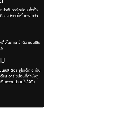
น้ากับอาร์เซน่อล ซึ่งทั้ง
่ดีอาจส่งผลให้โอกาสคว้า
ต็งในการคว้าตัว แอนโธนี่
26
าม
นเชสเตอร์ ยูไนเต็ด จะเป็น
้และอาร์เซน่อลที่กำลังดุ
ยเติมความน่าสนใจให้กับ