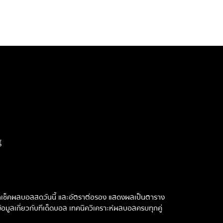
์
ารถเช็คผลบอลสดวันนี้ และอัตราต่อรอง แสดงผลเป็นตาราง
้อมูลเกี่ยวกับทีเด็ดบอล เทคนิควิเคราะห์ผลบอลครบทุกคู่