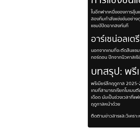
ในอีกฟากหนึ่งของการลุ้นแ
สองทีมกำลังแข่งขันอย่างด
แชมป์ปิดฉากลงทันที
อาร์เซน่อลเตร
นอกจากเกมที่จะตัดสินแชมป
กอร์ดอน ปีกจากนิวคาสเซิล
บทสรุป: พรี
พรีเมียร์ลีกฤดูกาล 2025-2
เกมที่สามารถเรียกโมเมนตัม
เดือด นับเป็นช่วงเวลาที่แ
ฤดูกาลหน้าด้วย
ติดตามข่าวสารและวิเคราะห์