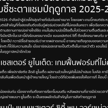
กมชี้ชะตาแชมป์ฤดูกาล 2025
026 กำลังเข้าสู่ช่วงโค้งสุดท้ายที่เข้มข้นอย่างมาก โดยเฉพาะเกมบิ๊กแมตช์ระ
แมตช์สำคัญที่ทั้งสองทีมต้องรีบกู้ฟอร์มช่วงหลังที่ไม่คงเส้นคงวา เพื่อเรียกคว
ดตามสถานการณ์อย่างใกล้ชิด เกมในสนามนัดนี้จึงเต็มไปด้วยความตื่นเต้
เมียร์ลีกในเวลานี้ยังร้อนแรงมากเมื่อ แมนเชสเตอร์ ซิตี้ ต้องโคจรมาพบกับ อาร
ว โดยเป๊ป กวาร์ดิโอล่ายอมรับว่าหากพลาดเกมนี้ อาจหมายถึงจุดจบของความห
กเตะก็ได้รับความสนใจ เมื่ออาร์เซน่อลกลายเป็นตัวเต็งในการคว้าตัว แอนโธนี
รุกในฤดูกาลหน้าอีกด้วย
เชสเตอร์ ยูไนเต็ด: เกมฟื้นฟอร์มที่
เต็ด เพิ่งปราชัยต่อ ลีดส์ ยูไนเต็ด ผลงานส่วนใหญ่ยังไม่สม่ำเสมอ ไมเคิล คาร์
ับคืนเพื่อเดินหน้าสู่เป้าหมายใหญ่ โดยข่าวดีที่ช่วยเพิ่มแรงใจคือการที่ ค็อบบี้
่น้อยเช่นกัน เนื่องจากทีมต้องการเรียกโมเมนตัม หลังผลงานที่อาจมีช่วงเวลาที
ใหญ่อย่างแมนฯ ยูไนเต็ด จะเป็นแรงผลักดันสำคัญในการส่งท้ายฤดูกาล
มป์: แมนเชสเตอร์ ซิตี้ พบ อาร์เซน่อ