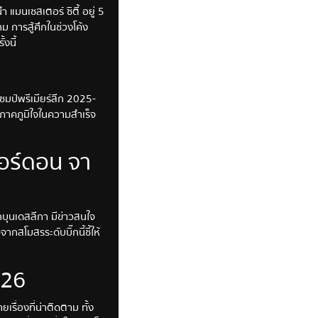
แมนเชสเตอร์ ซิตี้ อยู่ 5
ม การสู้ศึกในช่วงโค้ง
งนี้
มป์พรีเมียร์ลีก 2025-
มภาคภูมิใจในความสำเร็จ
กอร์ดอน จา
กบุนเดสลีกา มีข่าวสนใจ
ากสโมสรระดับบิ๊กนี้ชี้ให้
026
รื่องที่น่าติดตาม ทั้ง