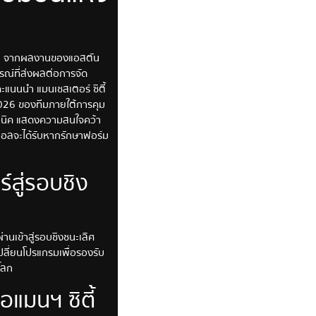
กผัน จากผลงานของแอสตัน
ารณ์ที่ส่งผลต่อการจัด
ะแนนนำ แมนเชสเตอร์ ซิตี้
26 ของทีมภายใต้การคุม
มิวนิค แสดงความสนใจคว้า
ซน่อลจะได้รับหากรักษาฟอร์ม
์สู่รอบชิง
นเข้าสู่รอบชิงชนะเลิศ
ปลี่ยนโปรแกรมเพื่อรองรับ
โลก
อแมนฯ ซิตี้