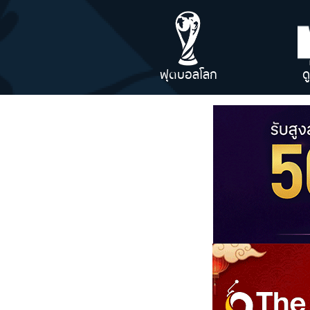
ฟุตบอลโลก
ด