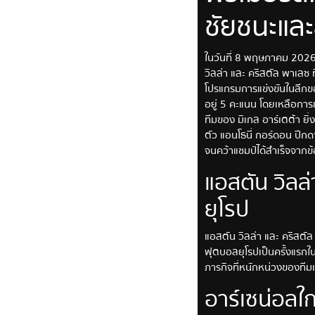
ชัยชนะและล
ในวันที่ 8 พฤษภาคม 2026 
วิลล่า และ คริสตัล พาเลซ ท
โปรแกรมการแข่งขันในลีกขอ
อยู่ 5 คะแนน โดยเหลือการแ
ทีมของ มิเกล อาร์เตต้า ยิ
ตัว แอนโธนี่ กอร์ดอน ปีกดา
จนคว้าแชมป์ได้สำเร็จจาก
แอสตัน วิลล่
ยุโรป
แอสตัน วิลล่า และ คริสต
ฟุตบอลยุโรปเป็นครั้งแรกใ
ภารกิจที่หนักหน่วงของทีมเ
อาร์เซน่อลใก