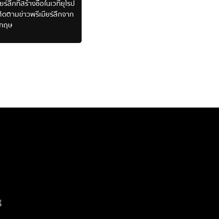
ลีกที่สร้างชื่อในเวทียุโรป
ิดตามข่าวพรีเมียร์ลีกจาก
งกฤษ
์