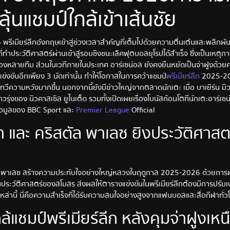
ุ้นแชมป์ใกล้เข้าเส้นชัย
พรีเมียร์ลีกอังกฤษเข้าสู่ช่วงเวลาสำคัญที่เต็มไปด้วยความตื่นเต้นและพลิ
ี่ทำประวัติศาสตร์ผ่านเข้าสู่รอบชิงชนะเลิศฟุตบอลยุโรปได้สำเร็จ ซึ่งเป็นเหตุก
งหลายทีม ส่วนในเวทีภายในประเทศ อาร์เซน่อล ยังคงยืนหยัดเป็นจ่าฝูงด้วยค
ข่งขันอีกเพียง 3 นัดเท่านั้น ทำให้โอกาสในการคว้าแชมป์
พรีเมียร์ลีก
2025-20
่งทวีความหวังมากขึ้น นอกจากนี้ยังมีข่าวใหญ่จากตลาดนักเตะ เมื่อ บาเยิร์น 
วรุ่งของ นิวคาสเซิล ยูไนเต็ด รวมทั้งเปิดเผยเรื่องโบนัสก้อนโตที่นักเตะอาร์เ
ข้อมูลของ BBC Sport และ
Premier League
Official
า และ คริสตัล พาเลซ ยิงประวัติศาสตร
ัล พาเลซ สร้างความประทับใจอย่างใหญ่หลวงในฤดูกาล 2025-2026 ด้วยการผ่า
นประวัติศาสตร์ของสโมสร ส่งผลให้ตารางแข่งขันในพรีเมียร์ลีกต้องมีการปรับเ
หล่านี้ นี่คือความสำเร็จที่ได้รับความสนใจอย่างสูงจากแฟนบอลและสื่อกีฬาทั่ว
ล้แชมป์พรีเมียร์ลีก หลังคุมจ่าฝูงเหนื