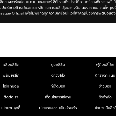
้ชิดของอาร์เซน่อลและแมนเชสเตอร์ ซิตี้ รวมถึงประวัติศาสตร์ของทีมจากพรีเมียร์
ปเดตข่าวสารและวิเคราะห์สถานการณ์ล่าสุดอย่างต่อเนื่อง เราขอเชิญให้คุณต
eague Official เพื่อไม่พลาดทุกความเคลื่อนไหวที่สำคัญในวงการฟุตบอลอั
ผลบอลสด
ดูบอลสด
ฟุตบอลโลก
พรีเมียร์ลีก
ดาวซัลโว
ตารางคะแนน
ไฮไลท์บอล
ทีเด็ดบอล
ข่าวบอล
ติดต่อเรา
เงื่อนไขการใช้งาน
ข้อจำกัด
นโยบายคุกกี้
นโยบายความเป็นส่วนตัว
นโยบายลิขสิทธิ