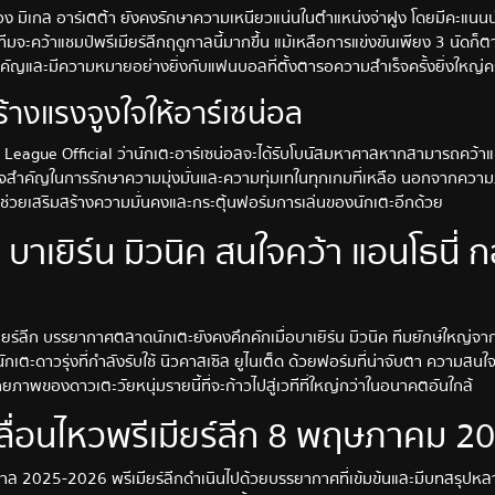
ง มิเกล อาร์เตต้า ยังคงรักษาความเหนียวแน่นในตำแหน่งจ่าฝูง โดยมีคะแนนนำ 
มจะคว้าแชมป์พรีเมียร์ลีกฤดูกาลนี้มากขึ้น แม้เหลือการแข่งขันเพียง 3 นัดก็ตา
ญและมีความหมายอย่างยิ่งกับแฟนบอลที่ตั้งตารอความสำเร็จครั้งยิ่งใหญ่ครั้
้างแรงจูงใจให้อาร์เซน่อล
League Official ว่านักเตะอาร์เซน่อลจะได้รับโบนัสมหาศาลหากสามารถคว้าแช
ูงใจสำคัญในการรักษาความมุ่งมั่นและความทุ่มเทในทุกเกมที่เหลือ นอกจากควา
ังช่วยเสริมสร้างความมั่นคงและกระตุ้นฟอร์มการเล่นของนักเตะอีกด้วย
บาเยิร์น มิวนิค สนใจคว้า แอนโธนี่ 
ยร์ลีก บรรยากาศตลาดนักเตะยังคงคึกคักเมื่อบาเยิร์น มิวนิค ทีมยักษ์ใหญ่จา
ักเตะดาวรุ่งที่กำลังรับใช้ นิวคาสเซิล ยูไนเต็ด ด้วยฟอร์มที่น่าจับตา ความสนใจจ
ภาพของดาวเตะวัยหนุ่มรายนี้ที่จะก้าวไปสู่เวทีที่ใหญ่กว่าในอนาคตอันใกล้
ื่อนไหวพรีเมียร์ลีก 8 พฤษภาคม 2
าล 2025-2026 พรีเมียร์ลีกดำเนินไปด้วยบรรยากาศที่เข้มข้นและมีบทสรุปหลายเ