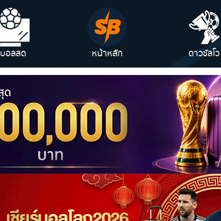
ูบอลสด
หน้าหลัก
ดาวซัลโว