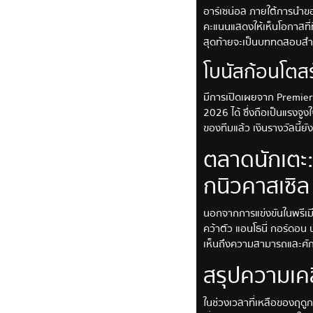
อาร์เซน่อล ภายใต้การนำขอ
คะแนนแสดงให้เห็นโอกาสที่ที
สุดท้ายจะเป็นบททดสอบสำคั
โบนัสก้อนโตสร
มีการเปิดเผยจาก Premier 
2026 ได้ ซึ่งถือเป็นแรงจ
ของทีมแล้ว เงินรางวัลนี้ย
ตลาดนักเตะ: 
กนิวคาสเซิล
นอกจากการแข่งขันในพรีเมี
คว้าตัว แอนโธนี่ กอร์ดอน น
เห็นถึงความสามารถและศักย
สรุปความเคล
ในช่วงเวลาที่เหลือของฤดูก