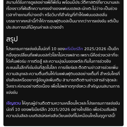
สนามได้รับการดูแลอย่างพิถีพิถัน พร้อมมีประวัติศาสตร์ที่ยาวนานและ
เรื่องราวที่ฝังลึกความทรงจำของแฟนบอลและนักเตะไม่ว่าจะเป็นช่วง
เวลาท้ายเกมที่น่าจดจำ หรือวินาทีสำคัญที่ทำให้แฟนบอลเฮลั่น
บรรยากาศเหล่านี้ทำให้การชมฟุตบอลเป็นมากกว่าการแข่งขัน แต่เป็น
ประสบการณ์ที่มีคุณค่าและน่าจดจำ
สรุป
โปรแกรมการแข่งขันในนัดที่ 10 ของ
พรีเมียร์ลีก
2025/2026 เป็นอีก
หนึ่งจุดเปลี่ยนที่แฟนบอลทั่วโลกไม่ควรพลาด เพราะนี่คือช่วงเวลาที่จะ
ได้เห็นฟอร์ม การต่อสู้ และความมุ่งมั่นของแต่ละทีมในการช่วงชิง
คะแนนในลีกที่เข้มข้นที่สุดในโลก การเชียร์และติดตามข่าวสารช่วยเพิ่ม
ความสนุกและความตื่นเต้นให้กับแฟนฟุตบอลอย่างเต็มที่ สำหรับใครที่
ยังลังเลหรืออยากรู้ข้อมูลเพิ่มเติม สามารถติดตามข่าวสารล่าสุดและ
วิเคราะห์เกมอย่างต่อเนื่อง เพื่อไม่พลาดทุกจังหวะสำคัญบนสนามการ
แข่งขัน
เชิญชวน
ให้คุณผู้อ่านติดตามความเคลื่อนไหวและโปรแกรมการแข่งขัน
นัดที่ 10 ของพรีเมียร์ลีก 2025/2026 อย่างใกล้ชิด เพื่อร่วมสัมผัส
ความมันส์และมนต์เสน่ห์แห่งสังเวียนแข้งที่ไม่เหมือนใครในฤดูกาลนี้!